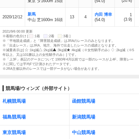
(20.4)
東京 ダ1600m 15頭
(54.0)
新馬
内田 博幸
1
2020/12/12
13
4
(3.9)
中山 芝1600m 16頭
(54.0)
2021/9/6 00:00 更新
※着順の色分け [
:1着
:2着
:3着 ]
※「平地競走成績」と「障害競走成績」はJRAのレースのみとなります。
※「出走レース」はJRA、地方、海外で出走したレースの成績となります。
※減量表示は[
:1kg減
:2kg減
:3kg減
:4kg減（※女性騎手のみ）
:2kg減（※5
年以上、又は101勝以上の女性騎手のみ）] です。
※「上3F」表記のデータについて 1993年4月以前では一部のレースが上4F、障害レー
スに関しては平均Fで計測されたデータです。
※JRA主催以外のレースでは一部データがない場合があります。
競馬場/ウィンズ（外部サイト）
札幌競馬場
函館競馬場
福島競馬場
新潟競馬場
東京競馬場
中山競馬場