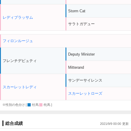
Storm Cat
レディブラッサム
サラトガデュー
フィロンルージュ
Deputy Minister
フレンチデピュティ
Mitterand
サンデーサイレンス
スカーレットレディ
スカーレットローズ
※性別の色分け [
:牡馬
:牝馬 ]
総合成績
2021/9/9 00:00