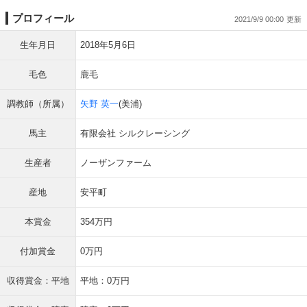
プロフィール
2021/9/9 00:00
生年月日
2018年5月6日
毛色
鹿毛
調教師（所属）
矢野 英一
(美浦)
馬主
有限会社 シルクレーシング
生産者
ノーザンファーム
産地
安平町
本賞金
354万円
付加賞金
0万円
収得賞金：平地
平地：0万円