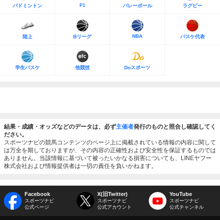
F1
バドミントン
バレーボール
ラグビー
NBA
陸上
Bリーグ
バスケ代表
学生バスケ
他競技
Doスポーツ
結果・成績・オッズなどのデータは、必ず
主催者
発行のものと照合し確認してく
ださい。
スポーツナビの競馬コンテンツのページ上に掲載されている情報の内容に関して
は万全を期しておりますが、その内容の正確性および安全性を保証するものでは
ありません。当該情報に基づいて被ったいかなる損害についても、LINEヤフー
株式会社および情報提供者は一切の責任を負いかねます。
Facebook
X(旧Twitter)
YouTube
スポーツナビ
スポーツナビ
スポーツナビ
公式ページ
公式アカウント
公式チャンネル