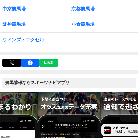
中京競馬場
京都競馬場
阪神競馬場
小倉競馬場
ウィンズ・エクセル
競馬情報ならスポーツナビアプリ