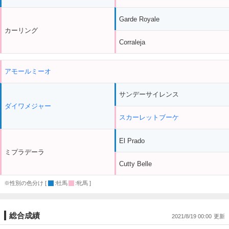
Garde Royale
カーリング
Corraleja
アモールミーオ
サンデーサイレンス
ダイワメジャー
スカーレットブーケ
El Prado
ミプラデーラ
Cutty Belle
※性別の色分け [
:牡馬
:牝馬 ]
総合成績
2021/8/19 00:00