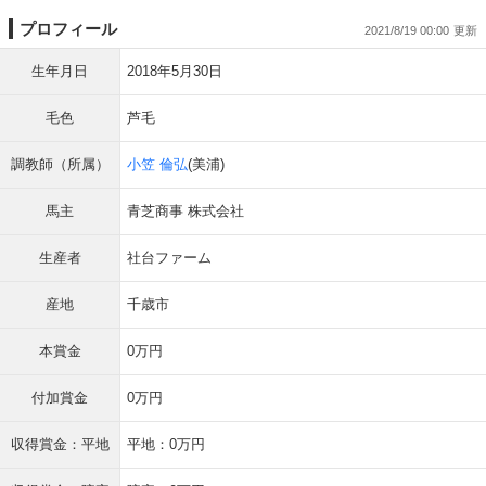
プロフィール
2021/8/19 00:00
生年月日
2018年5月30日
毛色
芦毛
調教師（所属）
小笠 倫弘
(美浦)
馬主
青芝商事 株式会社
生産者
社台ファーム
産地
千歳市
本賞金
0万円
付加賞金
0万円
収得賞金：平地
平地：0万円