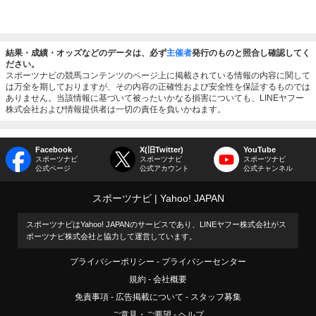
結果・成績・オッズなどのデータは、必ず
主催者
発行のものと照合し確認してく
ださい。
スポーツナビの競馬コンテンツのページ上に掲載されている情報の内容に関して
は万全を期しておりますが、その内容の正確性および安全性を保証するものでは
ありません。当該情報に基づいて被ったいかなる損害についても、LINEヤフー
株式会社および情報提供者は一切の責任を負いかねます。
Facebook
X(旧Twitter)
YouTube
スポーツナビ
スポーツナビ
スポーツナビ
公式ページ
公式アカウント
公式チャンネル
スポーツナビ
Yahoo! JAPAN
スポーツナビはYahoo! JAPANのサービスであり、LINEヤフー株式会社がス
ポーツナビ株式会社と協力して運営しています。
プライバシーポリシー
プライバシーセンター
規約
会社概要
免責事項
広告掲載について
スタッフ募集
ご意見・ご要望
ヘルプ