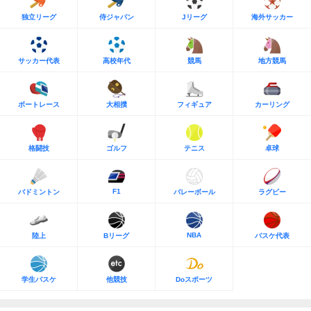
独立リーグ
侍ジャパン
Jリーグ
海外サッカー
サッカー代表
高校年代
競馬
地方競馬
ボートレース
大相撲
フィギュア
カーリング
格闘技
ゴルフ
テニス
卓球
F1
バドミントン
バレーボール
ラグビー
NBA
陸上
Bリーグ
バスケ代表
学生バスケ
他競技
Doスポーツ