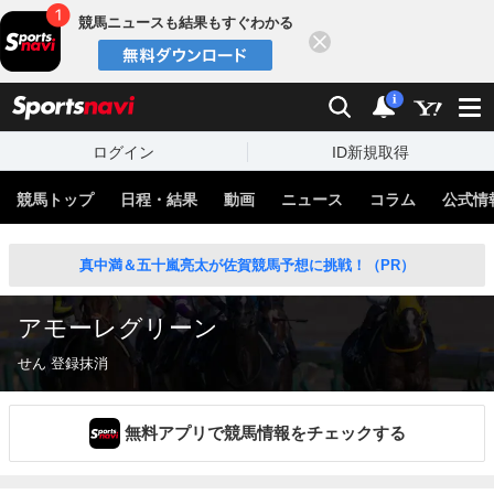
競馬ニュースも結果もすぐわかる
閉じる
スポーツナビ
検索
通知
i
ログイン
ID新規取得
競馬トップ
日程・結果
動画
ニュース
コラム
公式情
真中満＆五十嵐亮太が佐賀競馬予想に挑戦！（PR）
アモーレグリーン
せん 登録抹消
無料アプリで競馬情報をチェックする