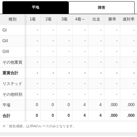
平地
障害
種別
1着
2着
3着
4着～
出走
勝率
連対率
-
-
-
-
-
-
-
GI
-
-
-
-
-
-
-
GII
-
-
-
-
-
-
-
GIII
-
-
-
-
-
-
-
その他重賞
-
-
-
-
-
-
-
重賞合計
-
-
-
-
-
-
-
リステッド
-
-
-
-
-
-
-
その他特別
0
0
0
4
4
.000
.000
平場
0
0
0
4
4
.000
.000
合計
※「総合成績」はJRAのレースのみとなります。