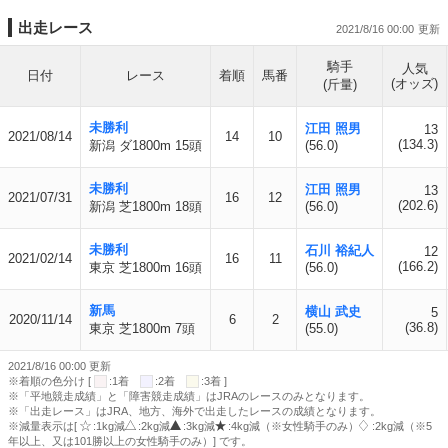
出走レース
2021/8/16 00:00
騎手
人気
日付
レース
着順
馬番
(オッズ)
(斤量)
未勝利
江田 照男
13
2021/08/14
14
10
(134.3)
新潟 ダ1800m 15頭
(56.0)
未勝利
江田 照男
13
2021/07/31
16
12
(202.6)
新潟 芝1800m 18頭
(56.0)
未勝利
石川 裕紀人
12
2021/02/14
16
11
(166.2)
東京 芝1800m 16頭
(56.0)
新馬
横山 武史
5
2020/11/14
6
2
(36.8)
東京 芝1800m 7頭
(55.0)
2021/8/16 00:00 更新
※着順の色分け [
:1着
:2着
:3着 ]
※「平地競走成績」と「障害競走成績」はJRAのレースのみとなります。
※「出走レース」はJRA、地方、海外で出走したレースの成績となります。
※減量表示は[
:1kg減
:2kg減
:3kg減
:4kg減（※女性騎手のみ）
:2kg減（※5
年以上、又は101勝以上の女性騎手のみ）] です。