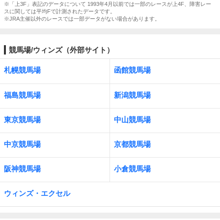
※「上3F」表記のデータについて 1993年4月以前では一部のレースが上4F、障害レー
スに関しては平均Fで計測されたデータです。
※JRA主催以外のレースでは一部データがない場合があります。
競馬場/ウィンズ（外部サイト）
札幌競馬場
函館競馬場
福島競馬場
新潟競馬場
東京競馬場
中山競馬場
中京競馬場
京都競馬場
阪神競馬場
小倉競馬場
ウィンズ・エクセル