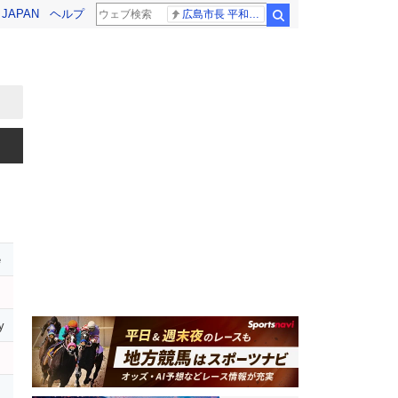
! JAPAN
ヘルプ
広島市長 平和宣言
検索
e
y