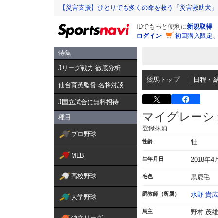
【災害支援】ひとりでも多くの命を救う「災害救助犬」
IDでもっと便利に
新規取得
ログイン
初回購入限定
特集
Jリーグ戦力 徹底分析
競馬トップ
日程・
仙台育英監督 名将対談
J国立試合に無料招待
マイグレーシ
種目
登録抹消
プロ野球
性齢
牡
MLB
生年月日
2018年4
高校野球
毛色
黒鹿毛
調教師（所属）
水野 貴広
大学野球
馬主
野村 茂雄
独立リーグ