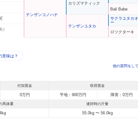
カリズマティック
Bali Babe
テンザンコノハナ
町
サクラユタカ
ー
テンザンユタカ
馬 ]
ロツクターキ
う
の意味は？
他の質問をし
付加賞金
収得賞金
0万円
平地：900万円
障害：0万円
の馬体重
連対時の斤量
4kg
55.0kg 〜 56.0kg