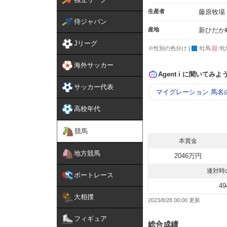
生産者
藤原牧場
侍ジャパン
産地
新ひだか
Jリーグ
※性別の色分け [
:牡馬
:牝
海外サッカー
Agent i に聞いてみよ
サッカー代表
マイグレーション 馬名
高校年代
競馬
本賞金
地方競馬
2046万円
連対時
ボートレース
49
大相撲
2023/8/28 00:00
フィギュア
総合成績