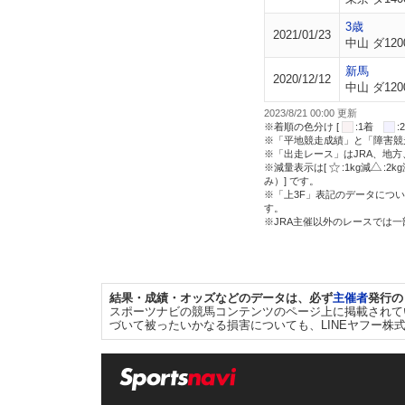
3歳
2021/01/23
中山 ダ120
新馬
2020/12/12
中山 ダ120
2023/8/21 00:00 更新
※着順の色分け [
:1着
※「平地競走成績」と「障害競
※「出走レース」はJRA、地
※減量表示は[
:1kg減
:2k
み）] です。
※「上3F」表記のデータについ
す。
※JRA主催以外のレースでは
結果・成績・オッズなどのデータは、必ず
主催者
発行の
スポーツナビの競馬コンテンツのページ上に掲載されて
づいて被ったいかなる損害についても、LINEヤフー株