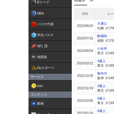
Bリーグ
NBA
日付
レー
大通公
バスケ代表
2023/08/20
札幌 ダ170
学生バスケ
駒場特
2023/07/16
函館 ダ170
NFL
小金井
2023/06/04
東京 ダ140
他競技
4歳上
2023/02/12
東京 ダ140
Doスポーツ
春待月
2022/12/28
サービス
阪神 ダ140
toto
3歳上
2022/11/19
東京 ダ140
コンテンツ
4歳上
2022/02/06
東京 ダ130
動画
4歳上
2022/01/16