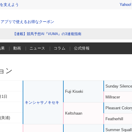
を支えよう
Yahoo
、アプリで使えるお得なクーポン
【連載】競馬予想AI『VUMA』の3連複指南
結果
動画
ニュース
コラム
公式情報
ョン
Sunday Silenc
Fuji Kiseki
月1日
Millracer
キンシャサノキセキ
Pleasant Colon
Keltshaan
(美浦)
Featherhill
Summer Squall