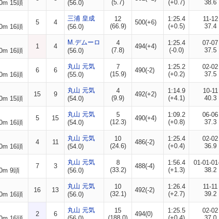
(5.7)
(+0.7)
38.6
0m 15頭
(56.0)
三浦 皇成
12
1:25.4
11-12
5
4
500(+6)
(66.9)
(+0.5)
37.4
0m 16頭
(56.0)
M.デムーロ
4
1:25.4
07-07
1
4
494(+4)
(7.8)
(-0.0)
37.5
0m 16頭
(56.0)
丸山 元気
7
1:25.2
02-02
6
6
490(-2)
(15.9)
(+0.2)
37.5
0m 16頭
(55.0)
丸山 元気
4
1:14.9
10-11
15
9
492(+2)
(9.9)
(+4.1)
40.3
0m 15頭
(54.0)
丸山 元気
5
1:09.2
06-06
5
15
490(+4)
(12.3)
(+0.8)
37.3
0m 16頭
(54.0)
丸山 元気
10
1:25.4
02-02
4
11
486(-2)
(24.6)
(+0.4)
36.9
0m 16頭
(54.0)
丸山 元気
8
1:56.4
01-01-01
7
3
488(-4)
(33.2)
(+1.3)
38.2
0m 9頭
(56.0)
丸山 元気
10
1:26.4
11-11
16
13
492(-2)
(32.1)
(+2.7)
39.2
0m 16頭
(56.0)
丸山 元気
15
1:25.5
02-02
2
6
494(0)
(188.0)
(+0.4)
37.0
0m 16頭
(56.0)