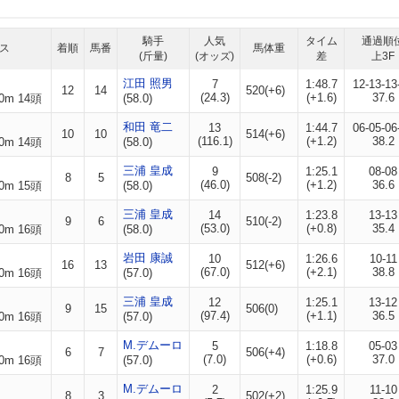
騎手
人気
タイム
通過順
ス
着順
馬番
馬体重
(斤量)
(オッズ)
差
上3F
江田 照男
7
1:48.7
12-13-13
12
14
520(+6)
(24.3)
(+1.6)
37.6
0m 14頭
(58.0)
和田 竜二
13
1:44.7
06-05-06
10
10
514(+6)
(116.1)
(+1.2)
38.2
0m 14頭
(58.0)
三浦 皇成
9
1:25.1
08-08
8
5
508(-2)
(46.0)
(+1.2)
36.6
0m 15頭
(58.0)
三浦 皇成
14
1:23.8
13-13
9
6
510(-2)
(53.0)
(+0.8)
35.4
0m 16頭
(58.0)
岩田 康誠
10
1:26.6
10-11
16
13
512(+6)
(67.0)
(+2.1)
38.8
0m 16頭
(57.0)
三浦 皇成
12
1:25.1
13-12
9
15
506(0)
(97.4)
(+1.1)
36.5
0m 16頭
(57.0)
M.デムーロ
5
1:18.8
05-03
6
7
506(+4)
(7.0)
(+0.6)
37.0
0m 16頭
(57.0)
M.デムーロ
2
1:25.9
11-10
8
3
502(+2)