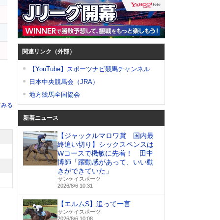
オ
関連リンク（外部）
【YouTube】スポーツナビ競馬チャンネル
日本中央競馬会（JRA）
地方競馬全国協会
てみる
新着ニュース
【ジャックルマロワ賞 国内最
終追い切り】シックスペンスは
Wコースで機敏に先着！ 田中
博師「躍動感があって、いい動
きができていた」
サンケイスポーツ
2026/8/6 10:31
【エルムS】追って一言
サンケイスポーツ
2026/8/6 10:08