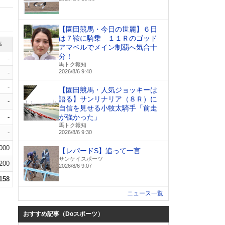
【園田競馬・今日の世麗】６日
は７鞍に騎乗 １１Ｒのゴッド
率
アマベルでメイン制覇へ気合十
分！
-
馬トク報知
2026/8/6 9:40
-
-
【園田競馬・人気ジョッキーは
語る】サンリナリア（８Ｒ）に
-
自信を見せる小牧太騎手「前走
-
が強かった」
馬トク報知
-
2026/8/6 9:30
.000
【レパードS】追って一言
サンケイスポーツ
.200
2026/8/6 9:07
.158
ニュース一覧
おすすめ記事（Doスポーツ）