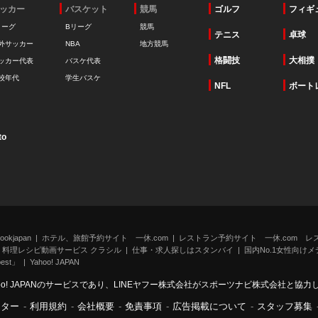
ッカー
バスケット
競馬
ゴルフ
フィギ
リーグ
Bリーグ
競馬
テニス
卓球
外サッカー
NBA
地方競馬
格闘技
大相撲
ッカー代表
バスケ代表
校年代
学生バスケ
NFL
ボート
to
kjapan
ホテル、旅館予約サイト 一休.com
レストラン予約サイト 一休.com レ
料理レシピ動画サービス クラシル
仕事・求人探しはスタンバイ
国内No.1女性向けメデ
st」
Yahoo! JAPAN
oo! JAPANのサービスであり、LINEヤフー株式会社がスポーツナビ株式会社と協
ンター
-
利用規約
-
会社概要
-
免責事項
-
広告掲載について
-
スタッフ募集