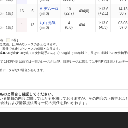
M.デムーロ
10
1:13.6
14-13
16
5
494(0)
(22.7)
(+2.1)
38.7
0m 16頭
(56.0)
丸山 元気
4
1:13.0
03-03
1
13
494
(8.8)
(-0.3)
37.8
0m 16頭
(55.0)
:2着
:3着 ]
走成績」はJRAのレースのみとなります。
方、海外で出走したレースの成績となります。
g減
:3kg減
:4kg減（※女性騎手のみ）
:2kg減（※5年以上、又は101勝以上の女性騎手
て 1993年4月以前では一部のレースが上4F、障害レースに関しては平均Fで計測されたデ
一部データがない場合があります。
ものと照合し確認してください。
いる情報の内容に関しては万全を期しておりますが、その内容の正確性およ
式会社および情報提供者は一切の責任を負いかねます。