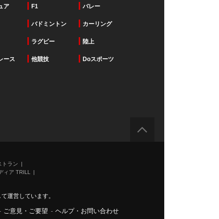
ュア
F1
バレー
バドミントン
カーリング
ラグビー
陸上
レース
他競技
Doスポーツ
ストラン
ィア TRILL
力して運営しています。
-
ご意見・ご要望
-
ヘルプ・お問い合わせ