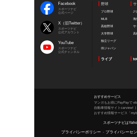
Facebook
野球
サ
スポーツナビ
プロ野球
J
公式ページ
MLB
海
X（旧Twitter）
高校野球
サ
スポーツナビ
公式アカウント
大学野球
高
独立リーグ
YouTube
スポーツナビ
侍ジャパン
公式チャンネル
ライブ
to
おすすめサービス
マンガもお得にPayPayで eboo
自動車情報サイトcarview!
おすすめ情報サービス「mybe
スポーツナビはYah
プライバシーポリシー
-
プライバシーセ