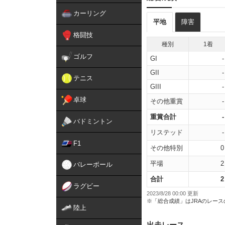
カーリング
平地
障害
格闘技
種別
1着
ゴルフ
GI
-
GII
-
テニス
GIII
-
卓球
その他重賞
-
重賞合計
-
バドミントン
リステッド
-
F1
その他特別
0
平場
2
バレーボール
合計
2
ラグビー
2023/8/28 00:00 更新
※「総合成績」はJRAのレー
陸上
出走レース