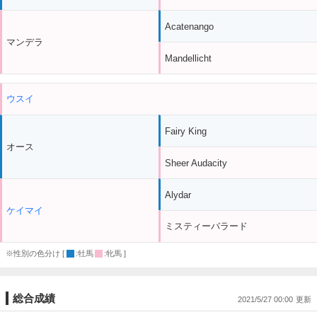
Acatenango
マンデラ
Mandellicht
ウスイ
Fairy King
オース
Sheer Audacity
Alydar
ケイマイ
ミスティーバラード
※性別の色分け [
:牡馬
:牝馬 ]
総合成績
2021/5/27 00:00