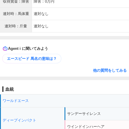
収得賞金：障害
障害：0万円
連対時：馬体重
連対なし
連対時：斤量
連対なし
Agent i に聞いてみよう
エースピード 馬名の意味は？
他の質問をしてみる
血統
ワールドエース
サンデーサイレンス
ディープインパクト
ウインドインハーヘア