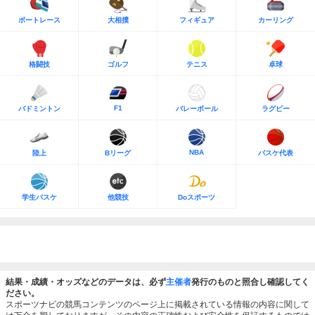
ボートレース
大相撲
フィギュア
カーリング
格闘技
ゴルフ
テニス
卓球
F1
バドミントン
バレーボール
ラグビー
NBA
陸上
Bリーグ
バスケ代表
学生バスケ
他競技
Doスポーツ
結果・成績・オッズなどのデータは、必ず
主催者
発行のものと照合し確認してく
ださい。
スポーツナビの競馬コンテンツのページ上に掲載されている情報の内容に関して