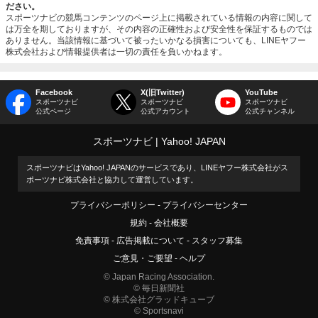
ださい。
スポーツナビの競馬コンテンツのページ上に掲載されている情報の内容に関して
は万全を期しておりますが、その内容の正確性および安全性を保証するものでは
ありません。当該情報に基づいて被ったいかなる損害についても、LINEヤフー
株式会社および情報提供者は一切の責任を負いかねます。
Facebook
X(旧Twitter)
YouTube
スポーツナビ
スポーツナビ
スポーツナビ
公式ページ
公式アカウント
公式チャンネル
スポーツナビ
Yahoo! JAPAN
スポーツナビはYahoo! JAPANのサービスであり、LINEヤフー株式会社がス
ポーツナビ株式会社と協力して運営しています。
プライバシーポリシー
プライバシーセンター
規約
会社概要
免責事項
広告掲載について
スタッフ募集
ご意見・ご要望
ヘルプ
© Japan Racing Association.
© 毎日新聞社
© 株式会社グラッドキューブ
© Sportsnavi