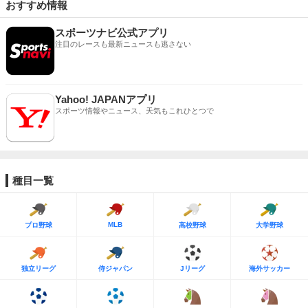
おすすめ情報
スポーツナビ公式アプリ
注目のレースも最新ニュースも逃さない
Yahoo! JAPANアプリ
スポーツ情報やニュース、天気もこれひとつで
種目一覧
MLB
プロ野球
高校野球
大学野球
独立リーグ
侍ジャパン
Jリーグ
海外サッカー