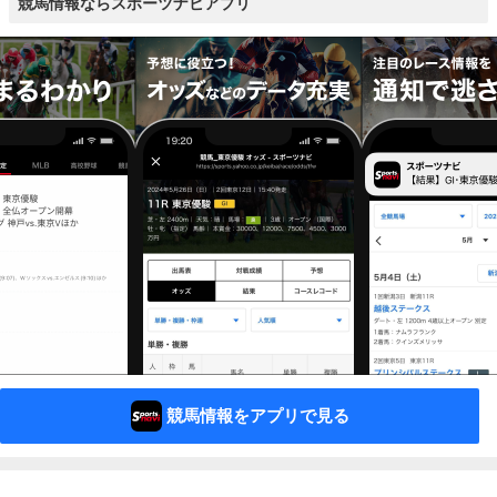
競馬情報ならスポーツナビアプリ
競馬情報をアプリで見る