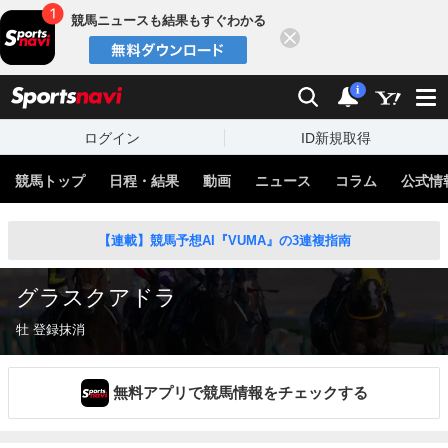
競馬ニュースも結果もすぐわかる
閉じる
スポーツナビ
検索
通知
i
ログイン
ID新規取得
競馬トップ
日程・結果
動画
ニュース
コラム
公式情
【連載】競馬予想AI『VUMA』の3連複指南
グラスクアドラ
牡 登録抹消
無料アプリで競馬情報をチェックする