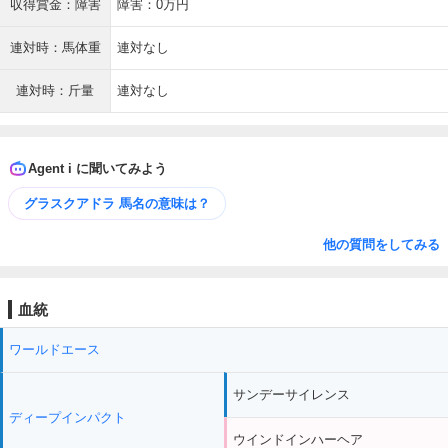
収得賞金：障害
障害：0万円
連対時：馬体重
連対なし
連対時：斤量
連対なし
Agent i に聞いてみよう
グラスクアドラ 馬名の意味は？
他の質問をしてみる
血統
ワールドエース
サンデーサイレンス
ディープインパクト
ウインドインハーヘア