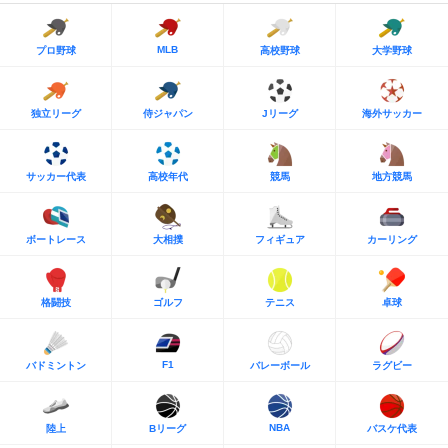
MLB
プロ野球
高校野球
大学野球
独立リーグ
侍ジャパン
Jリーグ
海外サッカー
サッカー代表
高校年代
競馬
地方競馬
ボートレース
大相撲
フィギュア
カーリング
格闘技
ゴルフ
テニス
卓球
F1
バドミントン
バレーボール
ラグビー
NBA
陸上
Bリーグ
バスケ代表