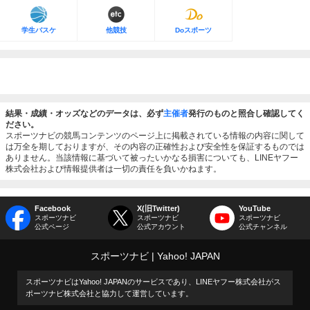
学生バスケ
他競技
Doスポーツ
結果・成績・オッズなどのデータは、必ず
主催者
発行のものと照合し確認してく
ださい。
スポーツナビの競馬コンテンツのページ上に掲載されている情報の内容に関して
は万全を期しておりますが、その内容の正確性および安全性を保証するものでは
ありません。当該情報に基づいて被ったいかなる損害についても、LINEヤフー
株式会社および情報提供者は一切の責任を負いかねます。
Facebook
X(旧Twitter)
YouTube
スポーツナビ
スポーツナビ
スポーツナビ
公式ページ
公式アカウント
公式チャンネル
スポーツナビ
Yahoo! JAPAN
スポーツナビはYahoo! JAPANのサービスであり、LINEヤフー株式会社がス
ポーツナビ株式会社と協力して運営しています。