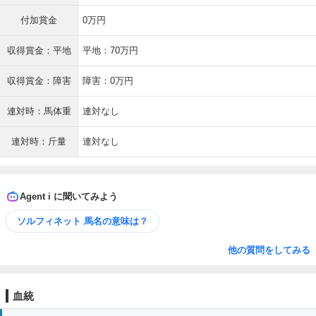
付加賞金
0万円
収得賞金：平地
平地：70万円
収得賞金：障害
障害：0万円
連対時：馬体重
連対なし
連対時：斤量
連対なし
Agent i に聞いてみよう
ソルフィネット 馬名の意味は？
他の質問をしてみる
血統