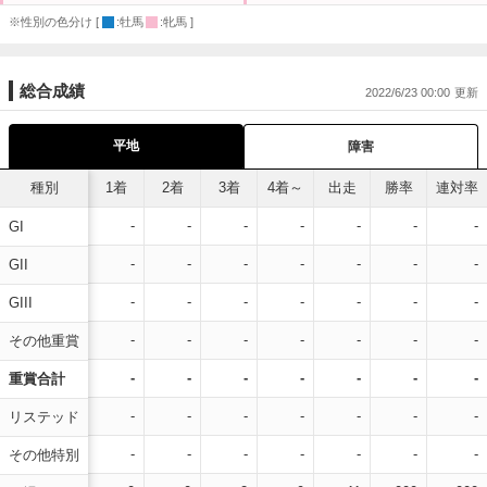
※性別の色分け [
:牡馬
:牝馬 ]
総合成績
2022/6/23 00:00
平地
障害
種別
1着
2着
3着
4着～
出走
勝率
連対率
-
-
-
-
-
-
-
GI
-
-
-
-
-
-
-
GII
-
-
-
-
-
-
-
GIII
-
-
-
-
-
-
-
その他重賞
-
-
-
-
-
-
-
重賞合計
-
-
-
-
-
-
-
リステッド
-
-
-
-
-
-
-
その他特別