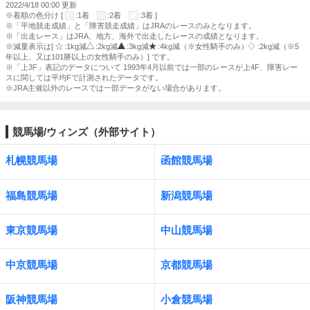
2022/4/18 00:00 更新
※着順の色分け [
:1着
:2着
:3着 ]
※「平地競走成績」と「障害競走成績」はJRAのレースのみとなります。
※「出走レース」はJRA、地方、海外で出走したレースの成績となります。
※減量表示は[
:1kg減
:2kg減
:3kg減
:4kg減（※女性騎手のみ）
:2kg減（※5
年以上、又は101勝以上の女性騎手のみ）] です。
※「上3F」表記のデータについて 1993年4月以前では一部のレースが上4F、障害レー
スに関しては平均Fで計測されたデータです。
※JRA主催以外のレースでは一部データがない場合があります。
競馬場/ウィンズ（外部サイト）
札幌競馬場
函館競馬場
福島競馬場
新潟競馬場
東京競馬場
中山競馬場
中京競馬場
京都競馬場
阪神競馬場
小倉競馬場