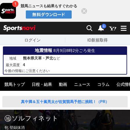
競馬ニュースも結果もすぐわかる
閉じる
スポーツナビ
検索
通知
i
ログイン
ID新規取得
地震情報
8月9日8時2分ごろ発生
熊本県天草・芦北
地域
など
4
最大震度
今後の情報にご注意ください
競馬トップ
日程・結果
動画
ニュース
コラム
公式情
真中満＆五十嵐亮太が佐賀競馬予想に挑戦！（PR）
ソルフィネット
牝 登録抹消