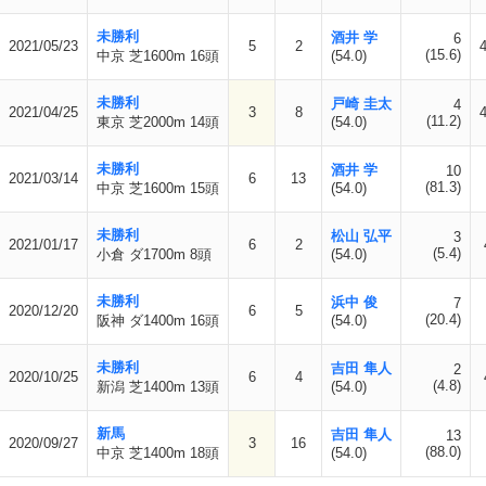
未勝利
酒井 学
6
2021/05/23
5
2
(15.6)
中京 芝1600m 16頭
(54.0)
未勝利
戸崎 圭太
4
2021/04/25
3
8
(11.2)
東京 芝2000m 14頭
(54.0)
未勝利
酒井 学
10
2021/03/14
6
13
(81.3)
中京 芝1600m 15頭
(54.0)
未勝利
松山 弘平
3
2021/01/17
6
2
(5.4)
小倉 ダ1700m 8頭
(54.0)
未勝利
浜中 俊
7
2020/12/20
6
5
(20.4)
阪神 ダ1400m 16頭
(54.0)
未勝利
吉田 隼人
2
2020/10/25
6
4
(4.8)
新潟 芝1400m 13頭
(54.0)
新馬
吉田 隼人
13
2020/09/27
3
16
(88.0)
中京 芝1400m 18頭
(54.0)