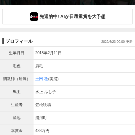
先週的中! AIが日曜重賞を大予想
プロフィール
2022/6/23 00:00
生年月日
2018年2月11日
毛色
鹿毛
調教師（所属）
土田 稔
(美浦)
馬主
水上 ふじ子
生産者
笠松牧場
産地
浦河町
本賞金
438万円