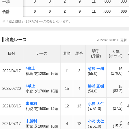
0
0
2
9
11
.000
.000
平場
0
0
2
9
11
.000
.000
合計
※「総合成績」はJRAのレースのみとなります。
出走レース
2022/4/18 00:00
騎手
人気
日付
レース
着順
馬番
(オッズ)
(斤量)
4歳上
菊沢 一樹
16
2022/04/17
11
3
(179.0)
福島 芝1200m 16頭
(55.0)
4歳上
勝浦 正樹
15
2022/02/20
15
4
(83.2)
小倉 ダ1700m 16頭
(54.0)
未勝利
小沢 大仁
6
2021/08/15
12
13
(27.2)
札幌 芝1500m 14頭
(▲51.0)
未勝利
小沢 大仁
5
2021/07/17
4
12
(15.3)
函館 芝1800m 16頭
(▲51.0)