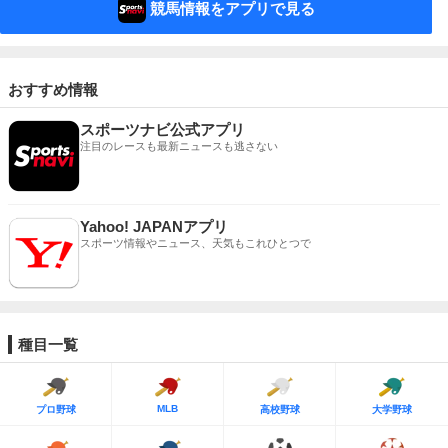
競馬情報をアプリで見る
おすすめ情報
スポーツナビ公式アプリ
注目のレースも最新ニュースも逃さない
Yahoo! JAPANアプリ
スポーツ情報やニュース、天気もこれひとつで
種目一覧
MLB
プロ野球
高校野球
大学野球