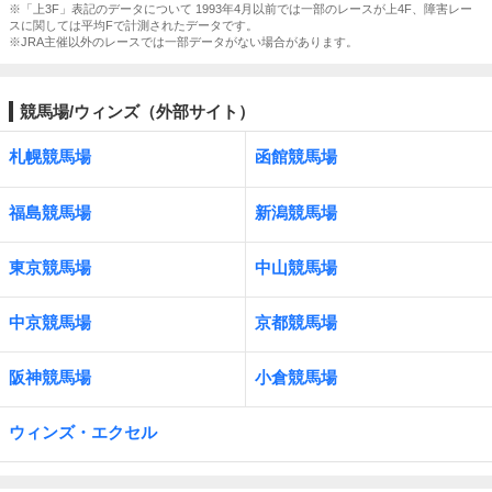
※「上3F」表記のデータについて 1993年4月以前では一部のレースが上4F、障害レー
スに関しては平均Fで計測されたデータです。
※JRA主催以外のレースでは一部データがない場合があります。
競馬場/ウィンズ（外部サイト）
札幌競馬場
函館競馬場
福島競馬場
新潟競馬場
東京競馬場
中山競馬場
中京競馬場
京都競馬場
阪神競馬場
小倉競馬場
ウィンズ・エクセル