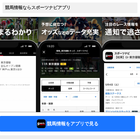
競馬情報ならスポーツナビアプリ
競馬情報をアプリで見る