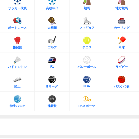
サッカー代表
高校年代
競馬
地方競馬
ボートレース
大相撲
フィギュア
カーリング
格闘技
ゴルフ
テニス
卓球
F1
バドミントン
バレーボール
ラグビー
NBA
陸上
Bリーグ
バスケ代表
学生バスケ
他競技
Doスポーツ