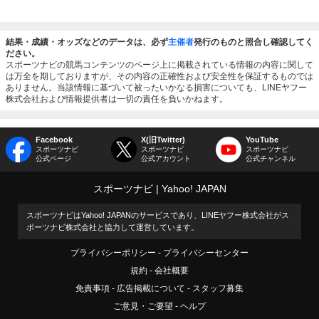
結果・成績・オッズなどのデータは、必ず
主催者
発行のものと照合し確認してく
ださい。
スポーツナビの競馬コンテンツのページ上に掲載されている情報の内容に関して
は万全を期しておりますが、その内容の正確性および安全性を保証するものでは
ありません。当該情報に基づいて被ったいかなる損害についても、LINEヤフー
株式会社および情報提供者は一切の責任を負いかねます。
Facebook
X(旧Twitter)
YouTube
スポーツナビ
スポーツナビ
スポーツナビ
公式ページ
公式アカウント
公式チャンネル
スポーツナビ
Yahoo! JAPAN
スポーツナビはYahoo! JAPANのサービスであり、LINEヤフー株式会社がス
ポーツナビ株式会社と協力して運営しています。
プライバシーポリシー
プライバシーセンター
規約
会社概要
免責事項
広告掲載について
スタッフ募集
ご意見・ご要望
ヘルプ