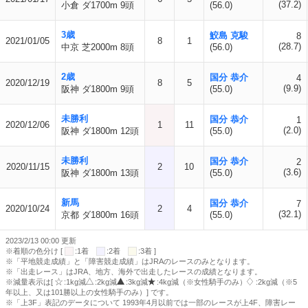
(37.2)
小倉 ダ1700m 9頭
(56.0)
3歳
鮫島 克駿
8
2021/01/05
8
1
(28.7)
中京 芝2000m 8頭
(56.0)
2歳
国分 恭介
4
2020/12/19
8
5
(9.9)
阪神 ダ1800m 9頭
(55.0)
未勝利
国分 恭介
1
2020/12/06
1
11
(2.0)
阪神 ダ1800m 12頭
(55.0)
未勝利
国分 恭介
2
2020/11/15
2
10
(3.6)
阪神 ダ1800m 13頭
(55.0)
新馬
国分 恭介
7
2020/10/24
2
4
(32.1)
京都 ダ1800m 16頭
(55.0)
2023/2/13 00:00 更新
※着順の色分け [
:1着
:2着
:3着 ]
※「平地競走成績」と「障害競走成績」はJRAのレースのみとなります。
※「出走レース」はJRA、地方、海外で出走したレースの成績となります。
※減量表示は[
:1kg減
:2kg減
:3kg減
:4kg減（※女性騎手のみ）
:2kg減（※5
年以上、又は101勝以上の女性騎手のみ）] です。
※「上3F」表記のデータについて 1993年4月以前では一部のレースが上4F、障害レー