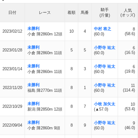
騎手
人気
日付
レース
着順
馬番
(オッズ)
(斤量)
未勝利
中村 将之
8
2023/02/12
10
4
(58.6)
小倉 障2860m 12頭
(60.0)
未勝利
小野寺 祐太
6
2023/01/28
5
5
(16.5)
小倉 障2860m 11頭
(60.0)
未勝利
小野寺 祐太
6
2023/01/14
8
3
(19.8)
小倉 障2860m 11頭
(60.0)
未勝利
小野寺 祐太
11
2022/11/20
8
1
(114.4)
福島 障2770m 11頭
(60.0)
未勝利
小牧 加矢太
10
2022/10/29
8
7
(53.4)
新潟 障2850m 12頭
(▲57.0)
未勝利
小野寺 祐太
9
2022/09/04
8
9
(46.0)
小倉 障2860m 9頭
(60.0)