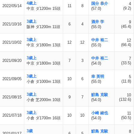
4歳上
国分 恭介
4
2022/05/14
11
8
(9.2)
中京 ダ1200m 15頭
(57.0)
3歳上
酒井 学
9
2021/10/16
6
4
(45.4)
阪神 ダ1200m 11頭
(55.0)
3歳上
中井 裕二
12
2021/10/02
12
12
(66.4)
中京 ダ1800m 13頭
(55.0)
3歳上
中井 裕二
7
2021/09/20
7
3
(33.5)
中京 ダ1800m 10頭
(54.0)
3歳上
幸 英明
5
2021/09/05
10
6
(11.8)
小倉 ダ1000m 13頭
(55.0)
3歳上
鮫島 克駿
10
2021/08/15
9
7
(132.6)
小倉 芝2000m 10頭
(54.0)
3歳上
小崎 綾也
11
2021/07/18
10
10
(50.5)
小倉 ダ1700m 16頭
(54.0)
3歳
鮫島 克駿
8
2021/01/17
6
5