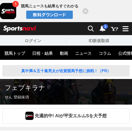
競馬ニュースも結果もすぐわかる
閉じる
スポーツナビ
検索
通知
i
ログイン
ID新規取得
競馬トップ
日程・結果
動画
ニュース
コラム
公式情
真中満＆五十嵐亮太が佐賀競馬予想に挑戦！（PR）
フェブキラナ
せん 登録抹消
先週的中! AIが平安エルムSを大予想