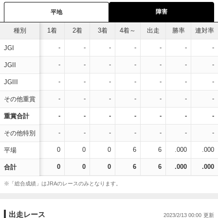
障害
平地
種別
1着
2着
3着
4着～
出走
勝率
連対率
-
-
-
-
-
-
-
JGI
-
-
-
-
-
-
-
JGII
-
-
-
-
-
-
-
JGIII
-
-
-
-
-
-
-
その他重賞
-
-
-
-
-
-
-
重賞合計
-
-
-
-
-
-
-
その他特別
0
0
0
6
6
.000
.000
平場
0
0
0
6
6
.000
.000
合計
※「総合成績」はJRAのレースのみとなります。
出走レース
2023/2/13 00:00