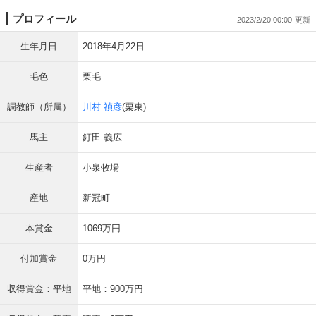
プロフィール
2023/2/20 00:00
生年月日
2018年4月22日
毛色
栗毛
調教師（所属）
川村 禎彦
(栗東)
馬主
釘田 義広
生産者
小泉牧場
産地
新冠町
本賞金
1069万円
付加賞金
0万円
収得賞金：平地
平地：900万円