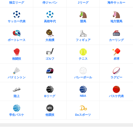
独立リーグ
侍ジャパン
Jリーグ
海外サッカー
サッカー代表
高校年代
競馬
地方競馬
ボートレース
大相撲
フィギュア
カーリング
格闘技
ゴルフ
テニス
卓球
F1
バドミントン
バレーボール
ラグビー
NBA
陸上
Bリーグ
バスケ代表
学生バスケ
他競技
Doスポーツ