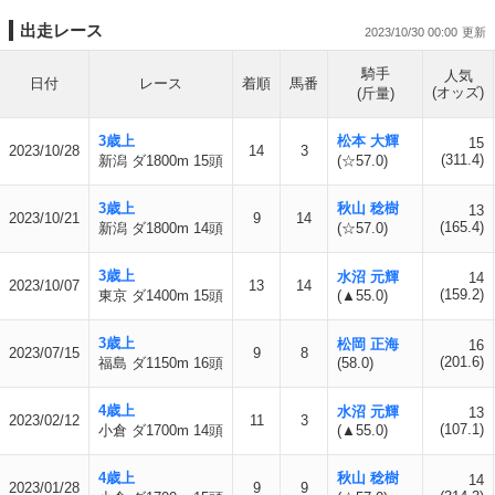
出走レース
2023/10/30 00:00
騎手
人気
日付
レース
着順
馬番
(オッズ)
(斤量)
3歳上
松本 大輝
15
2023/10/28
14
3
(311.4)
新潟 ダ1800m 15頭
(☆57.0)
3歳上
秋山 稔樹
13
2023/10/21
9
14
(165.4)
新潟 ダ1800m 14頭
(☆57.0)
3歳上
水沼 元輝
14
2023/10/07
13
14
(159.2)
東京 ダ1400m 15頭
(▲55.0)
3歳上
松岡 正海
16
2023/07/15
9
8
(201.6)
福島 ダ1150m 16頭
(58.0)
4歳上
水沼 元輝
13
2023/02/12
11
3
(107.1)
小倉 ダ1700m 14頭
(▲55.0)
4歳上
秋山 稔樹
14
2023/01/28
9
9