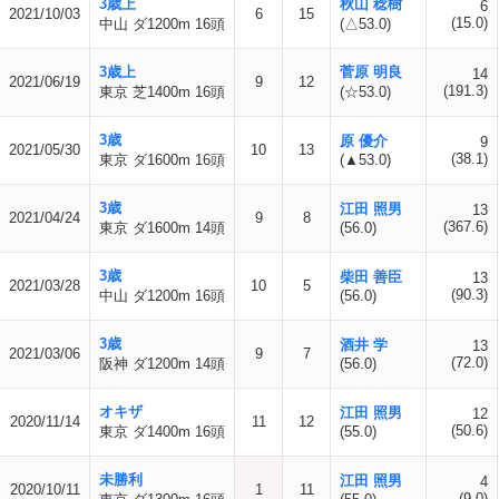
3歳上
秋山 稔樹
6
2021/10/03
6
15
(15.0)
中山 ダ1200m 16頭
(△53.0)
3歳上
菅原 明良
14
2021/06/19
9
12
(191.3)
東京 芝1400m 16頭
(☆53.0)
3歳
原 優介
9
2021/05/30
10
13
(38.1)
東京 ダ1600m 16頭
(▲53.0)
3歳
江田 照男
13
2021/04/24
9
8
(367.6)
東京 ダ1600m 14頭
(56.0)
3歳
柴田 善臣
13
2021/03/28
10
5
(90.3)
中山 ダ1200m 16頭
(56.0)
3歳
酒井 学
13
2021/03/06
9
7
(72.0)
阪神 ダ1200m 14頭
(56.0)
オキザ
江田 照男
12
2020/11/14
11
12
(50.6)
東京 ダ1400m 16頭
(55.0)
未勝利
江田 照男
4
2020/10/11
1
11
(9.0)