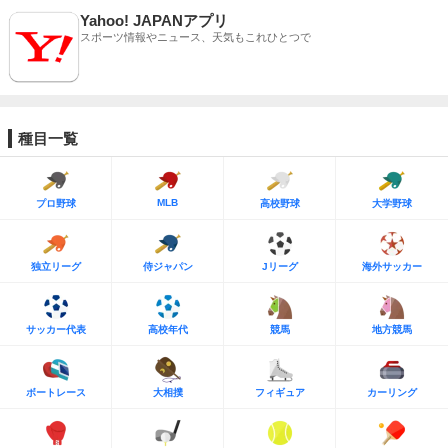
Yahoo! JAPANアプリ
スポーツ情報やニュース、天気もこれひとつで
種目一覧
MLB
プロ野球
高校野球
大学野球
独立リーグ
侍ジャパン
Jリーグ
海外サッカー
サッカー代表
高校年代
競馬
地方競馬
ボートレース
大相撲
フィギュア
カーリング