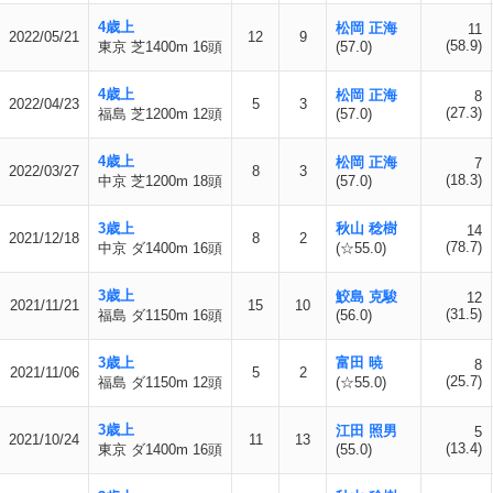
4歳上
松岡 正海
11
2022/05/21
12
9
(58.9)
東京 芝1400m 16頭
(57.0)
4歳上
松岡 正海
8
2022/04/23
5
3
(27.3)
福島 芝1200m 12頭
(57.0)
4歳上
松岡 正海
7
2022/03/27
8
3
(18.3)
中京 芝1200m 18頭
(57.0)
3歳上
秋山 稔樹
14
2021/12/18
8
2
(78.7)
中京 ダ1400m 16頭
(☆55.0)
3歳上
鮫島 克駿
12
2021/11/21
15
10
(31.5)
福島 ダ1150m 16頭
(56.0)
3歳上
富田 暁
8
2021/11/06
5
2
(25.7)
福島 ダ1150m 12頭
(☆55.0)
3歳上
江田 照男
5
2021/10/24
11
13
(13.4)
東京 ダ1400m 16頭
(55.0)