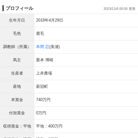
プロフィール
2023/11/6 00:00
生年月日
2018年4月29日
毛色
鹿毛
調教師（所属）
本間 忍
(美浦)
馬主
栗本 博晴
生産者
上井農場
産地
新冠町
本賞金
740万円
付加賞金
0万円
収得賞金：平地
平地：400万円