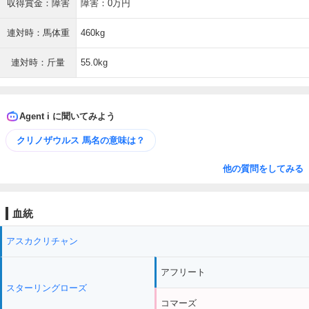
収得賞金：障害
障害：0万円
連対時：馬体重
460kg
連対時：斤量
55.0kg
Agent i に聞いてみよう
クリノザウルス 馬名の意味は？
他の質問をしてみる
血統
アスカクリチャン
アフリート
スターリングローズ
コマーズ