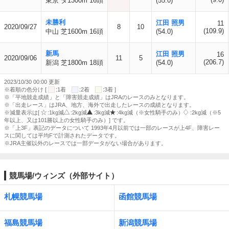
東京 ダ1300m 16頭
(55.0)
未勝利
江田 照男
11
2020/09/27
8
10
(109.9)
中山 芝1600m 16頭
(54.0)
新馬
江田 照男
16
2020/09/06
11
5
(206.7)
新潟 芝1800m 18頭
(54.0)
2023/10/30 00:00 更新
※着順の色分け [
:1着
:2着
:3着 ]
※「平地競走成績」と「障害競走成績」はJRAのレースのみとなります。
※「出走レース」はJRA、地方、海外で出走したレースの成績となります。
※減量表示は[
:1kg減
:2kg減
:3kg減
:4kg減（※女性騎手のみ）
:2kg減（※5
年以上、又は101勝以上の女性騎手のみ）] です。
※「上3F」表記のデータについて 1993年4月以前では一部のレースが上4F、障害レー
スに関しては平均Fで計測されたデータです。
※JRA主催以外のレースでは一部データがない場合があります。
競馬場/ウィンズ（外部サイト）
札幌競馬場
函館競馬場
福島競馬場
新潟競馬場