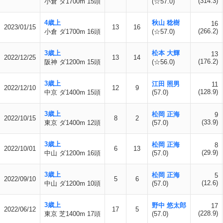
(314.3)
小倉 ダ1700m 15頭
(☆57.0)
4歳上
秋山 稔樹
16
2023/01/15
13
16
(266.2)
小倉 ダ1700m 16頭
(☆57.0)
3歳上
松本 大輝
13
2022/12/25
13
14
(176.2)
阪神 ダ1200m 15頭
(☆56.0)
3歳上
江田 照男
11
2022/12/10
12
9
(128.9)
中京 ダ1400m 15頭
(57.0)
3歳上
松岡 正海
9
2022/10/15
8
2
(33.9)
東京 ダ1400m 12頭
(57.0)
3歳上
松岡 正海
8
2022/10/01
6
13
(29.9)
中山 ダ1200m 16頭
(57.0)
3歳上
松岡 正海
5
2022/09/10
5
6
(12.6)
中山 ダ1200m 10頭
(57.0)
3歳上
野中 悠太郎
17
2022/06/12
17
5
(228.9)
東京 芝1400m 17頭
(57.0)