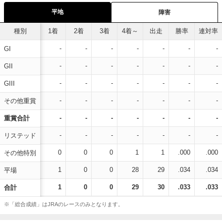
平地
障害
種別
1着
2着
3着
4着～
出走
勝率
連対率
-
-
-
-
-
-
-
GI
-
-
-
-
-
-
-
GII
-
-
-
-
-
-
-
GIII
-
-
-
-
-
-
-
その他重賞
-
-
-
-
-
-
-
重賞合計
-
-
-
-
-
-
-
リステッド
0
0
0
1
1
.000
.000
その他特別
1
0
0
28
29
.034
.034
平場
1
0
0
29
30
.033
.033
合計
※「総合成績」はJRAのレースのみとなります。