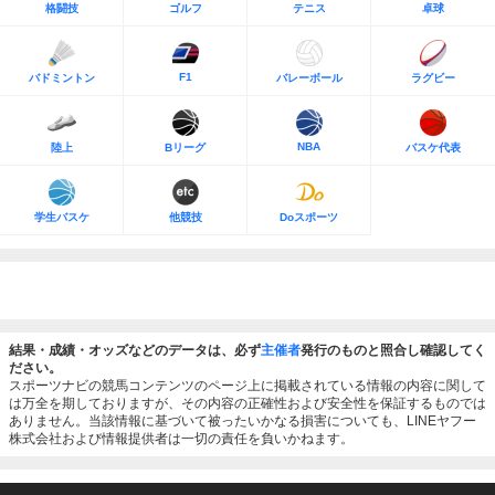
格闘技
ゴルフ
テニス
卓球
F1
バドミントン
バレーボール
ラグビー
NBA
陸上
Bリーグ
バスケ代表
学生バスケ
他競技
Doスポーツ
結果・成績・オッズなどのデータは、必ず
主催者
発行のものと照合し確認してく
ださい。
スポーツナビの競馬コンテンツのページ上に掲載されている情報の内容に関して
は万全を期しておりますが、その内容の正確性および安全性を保証するものでは
ありません。当該情報に基づいて被ったいかなる損害についても、LINEヤフー
株式会社および情報提供者は一切の責任を負いかねます。