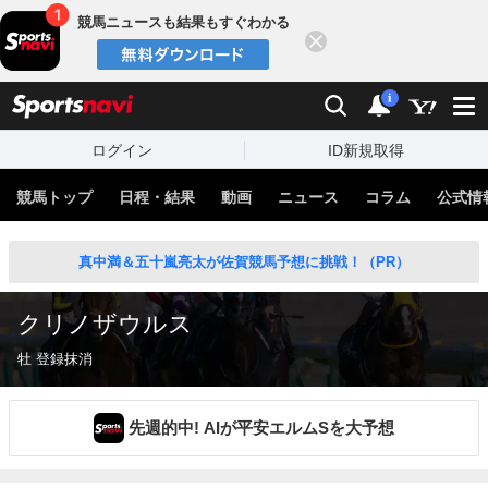
競馬ニュースも結果もすぐわかる
閉じる
スポーツナビ
検索
通知
i
ログイン
ID新規取得
競馬トップ
日程・結果
動画
ニュース
コラム
公式情
真中満＆五十嵐亮太が佐賀競馬予想に挑戦！（PR）
クリノザウルス
牡 登録抹消
先週的中! AIが平安エルムSを大予想