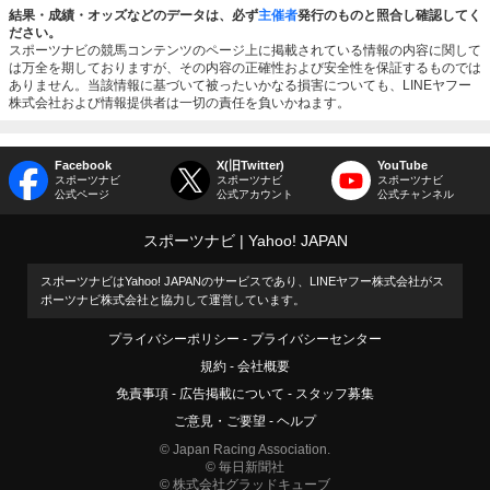
結果・成績・オッズなどのデータは、必ず
主催者
発行のものと照合し確認してく
ださい。
スポーツナビの競馬コンテンツのページ上に掲載されている情報の内容に関して
は万全を期しておりますが、その内容の正確性および安全性を保証するものでは
ありません。当該情報に基づいて被ったいかなる損害についても、LINEヤフー
株式会社および情報提供者は一切の責任を負いかねます。
Facebook
X(旧Twitter)
YouTube
スポーツナビ
スポーツナビ
スポーツナビ
公式ページ
公式アカウント
公式チャンネル
スポーツナビ
Yahoo! JAPAN
スポーツナビはYahoo! JAPANのサービスであり、LINEヤフー株式会社がス
ポーツナビ株式会社と協力して運営しています。
プライバシーポリシー
プライバシーセンター
規約
会社概要
免責事項
広告掲載について
スタッフ募集
ご意見・ご要望
ヘルプ
© Japan Racing Association.
© 毎日新聞社
© 株式会社グラッドキューブ