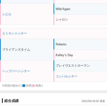
Wild Again
シビル
シャロン
エミネントシチー
Roberto
ブライアンズタイム
Kelley’s Day
ブレイヴエストローマン
ヘップバーンシチー
コンパルシチー
※性別の色分け [
:牡馬
:牝馬 ]
総合成績
2021/5/6 00:00