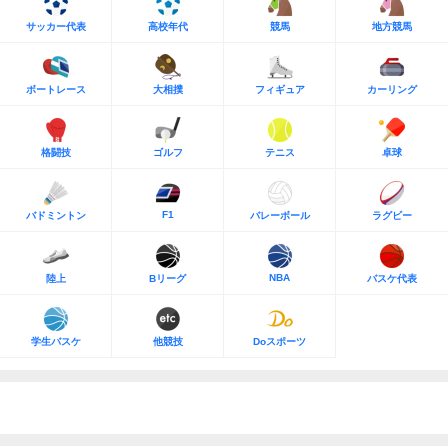
サッカー代表
高校年代
競馬
地方競馬
ボートレース
大相撲
フィギュア
カーリング
格闘技
ゴルフ
テニス
卓球
F1
バドミントン
バレーボール
ラグビー
NBA
陸上
Bリーグ
バスケ代表
学生バスケ
他競技
Doスポーツ