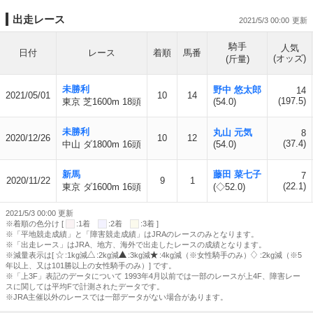
出走レース
2021/5/3 00:00
騎手
人気
日付
レース
着順
馬番
(オッズ)
(斤量)
未勝利
野中 悠太郎
14
2021/05/01
10
14
(197.5)
東京 芝1600m 18頭
(54.0)
未勝利
丸山 元気
8
2020/12/26
10
12
(37.4)
中山 ダ1800m 16頭
(54.0)
新馬
藤田 菜七子
7
2020/11/22
9
1
(22.1)
東京 ダ1600m 16頭
(◇52.0)
2021/5/3 00:00 更新
※着順の色分け [
:1着
:2着
:3着 ]
※「平地競走成績」と「障害競走成績」はJRAのレースのみとなります。
※「出走レース」はJRA、地方、海外で出走したレースの成績となります。
※減量表示は[
:1kg減
:2kg減
:3kg減
:4kg減（※女性騎手のみ）
:2kg減（※5
年以上、又は101勝以上の女性騎手のみ）] です。
※「上3F」表記のデータについて 1993年4月以前では一部のレースが上4F、障害レー
スに関しては平均Fで計測されたデータです。
※JRA主催以外のレースでは一部データがない場合があります。