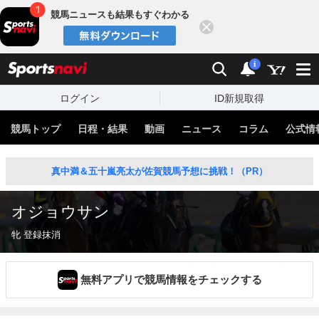
競馬ニュースも結果もすぐわかる
閉じる
スポーツナビ
検索
通知
i
ログイン
ID新規取得
競馬トップ
日程・結果
動画
ニュース
コラム
公式情
真中満＆五十嵐亮太が佐賀競馬予想に挑戦！（PR）
オジョウサン
牝 登録抹消
無料アプリで競馬情報をチェックする