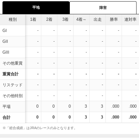
平地
障害
種別
1着
2着
3着
4着～
出走
勝率
連対率
-
-
-
-
-
-
-
GI
-
-
-
-
-
-
-
GII
-
-
-
-
-
-
-
GIII
-
-
-
-
-
-
-
その他重賞
-
-
-
-
-
-
-
重賞合計
-
-
-
-
-
-
-
リステッド
-
-
-
-
-
-
-
その他特別
0
0
0
3
3
.000
.000
平場
0
0
0
3
3
.000
.000
合計
※「総合成績」はJRAのレースのみとなります。