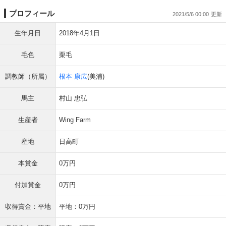
プロフィール
2021/5/6 00:00
生年月日
2018年4月1日
毛色
栗毛
調教師（所属）
根本 康広
(美浦)
馬主
村山 忠弘
生産者
Wing Farm
産地
日高町
本賞金
0万円
付加賞金
0万円
収得賞金：平地
平地：0万円