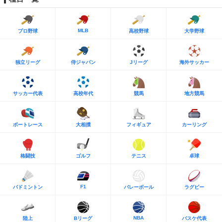
MLB
プロ野球
高校野球
大学野球
独立リーグ
侍ジャパン
Jリーグ
海外サッカー
サッカー代表
高校年代
競馬
地方競馬
ボートレース
大相撲
フィギュア
カーリング
格闘技
ゴルフ
テニス
卓球
F1
バドミントン
バレーボール
ラグビー
NBA
陸上
Bリーグ
バスケ代表