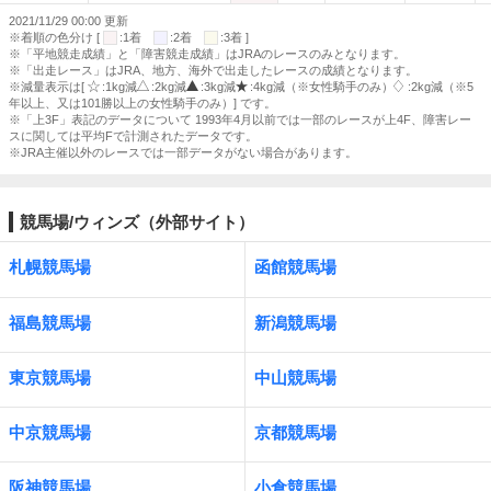
2021/11/29 00:00 更新
※着順の色分け [
:1着
:2着
:3着 ]
※「平地競走成績」と「障害競走成績」はJRAのレースのみとなります。
※「出走レース」はJRA、地方、海外で出走したレースの成績となります。
※減量表示は[
:1kg減
:2kg減
:3kg減
:4kg減（※女性騎手のみ）
:2kg減（※5
年以上、又は101勝以上の女性騎手のみ）] です。
※「上3F」表記のデータについて 1993年4月以前では一部のレースが上4F、障害レー
スに関しては平均Fで計測されたデータです。
※JRA主催以外のレースでは一部データがない場合があります。
競馬場/ウィンズ（外部サイト）
札幌競馬場
函館競馬場
福島競馬場
新潟競馬場
東京競馬場
中山競馬場
中京競馬場
京都競馬場
阪神競馬場
小倉競馬場