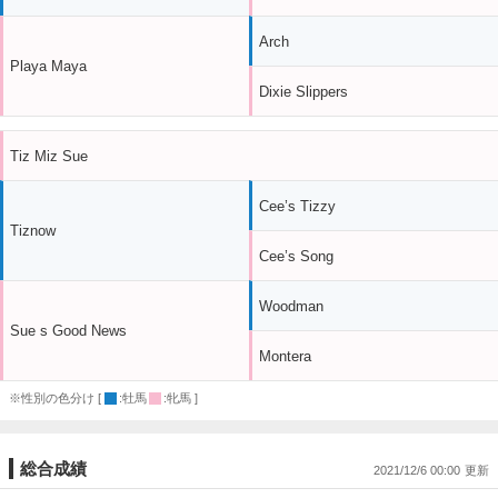
Arch
Playa Maya
Dixie Slippers
Tiz Miz Sue
Cee’s Tizzy
Tiznow
Cee’s Song
Woodman
Sue s Good News
Montera
※性別の色分け [
:牡馬
:牝馬 ]
総合成績
2021/12/6 00:00