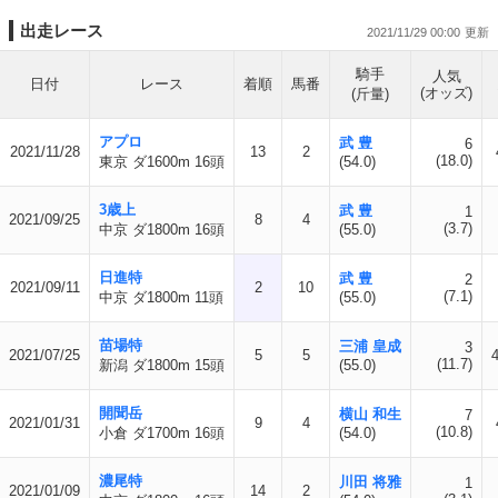
出走レース
2021/11/29 00:00
騎手
人気
日付
レース
着順
馬番
(オッズ)
(斤量)
アプロ
武 豊
6
2021/11/28
13
2
(18.0)
東京 ダ1600m 16頭
(54.0)
3歳上
武 豊
1
2021/09/25
8
4
(3.7)
中京 ダ1800m 16頭
(55.0)
日進特
武 豊
2
2021/09/11
2
10
(7.1)
中京 ダ1800m 11頭
(55.0)
苗場特
三浦 皇成
3
2021/07/25
5
5
(11.7)
新潟 ダ1800m 15頭
(55.0)
開聞岳
横山 和生
7
2021/01/31
9
4
(10.8)
小倉 ダ1700m 16頭
(54.0)
濃尾特
川田 将雅
1
2021/01/09
14
2