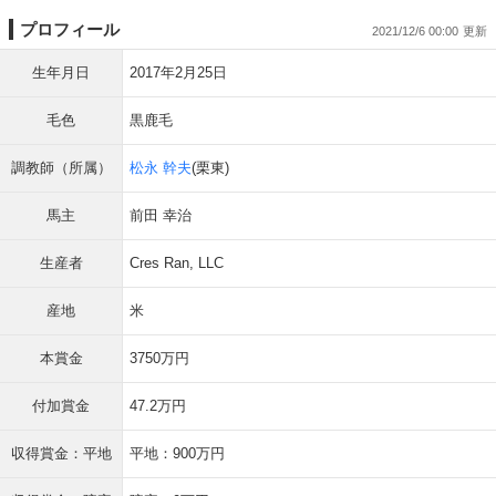
プロフィール
2021/12/6 00:00
生年月日
2017年2月25日
毛色
黒鹿毛
調教師（所属）
松永 幹夫
(栗東)
馬主
前田 幸治
生産者
Cres Ran, LLC
産地
米
本賞金
3750万円
付加賞金
47.2万円
収得賞金：平地
平地：900万円