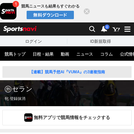
競馬ニュースも結果もすぐわかる
閉じる
スポーツナビ
検索
通知
i
ログイン
ID新規取得
競馬トップ
日程・結果
動画
ニュース
コラム
公式情
【連載】競馬予想AI『VUMA』の3連複指南
セラン
牝 登録抹消
無料アプリで競馬情報をチェックする