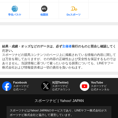
学生バスケ
他競技
Doスポーツ
結果・成績・オッズなどのデータは、必ず
主催者
発行のものと照合し確認してく
ださい。
スポーツナビの競馬コンテンツのページ上に掲載されている情報の内容に関して
は万全を期しておりますが、その内容の正確性および安全性を保証するものでは
ありません。当該情報に基づいて被ったいかなる損害についても、LINEヤフー
株式会社および情報提供者は一切の責任を負いかねます。
Facebook
X(旧Twitter)
YouTube
スポーツナビ
スポーツナビ
スポーツナビ
公式ページ
公式アカウント
公式チャンネル
スポーツナビ
Yahoo! JAPAN
スポーツナビはYahoo! JAPANのサービスであり、LINEヤフー株式会社がス
ポーツナビ株式会社と協力して運営しています。