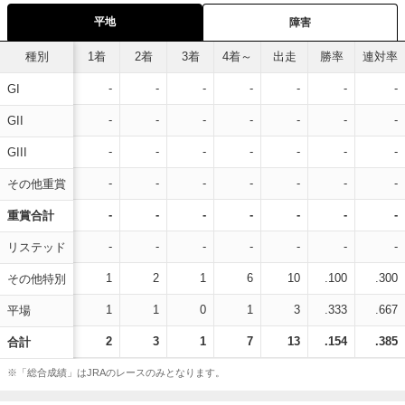
平地
障害
種別
1着
2着
3着
4着～
出走
勝率
連対率
-
-
-
-
-
-
-
GI
-
-
-
-
-
-
-
GII
-
-
-
-
-
-
-
GIII
-
-
-
-
-
-
-
その他重賞
-
-
-
-
-
-
-
重賞合計
-
-
-
-
-
-
-
リステッド
1
2
1
6
10
.100
.300
その他特別
1
1
0
1
3
.333
.667
平場
2
3
1
7
13
.154
.385
合計
※「総合成績」はJRAのレースのみとなります。