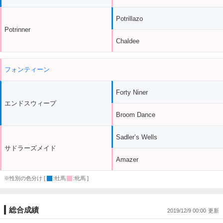
Potrillazo
Potrinner
Chaldee
フォンティーン
Forty Niner
エンドスウィープ
Broom Dance
Sadler’s Wells
サドラーズメイド
Amazer
※性別の色分け [
:牡馬
:牝馬 ]
総合成績
2019/12/9 00:00