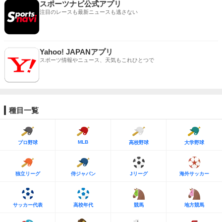
スポーツナビ公式アプリ
注目のレースも最新ニュースも逃さない
Yahoo! JAPANアプリ
スポーツ情報やニュース、天気もこれひとつで
種目一覧
MLB
プロ野球
高校野球
大学野球
独立リーグ
侍ジャパン
Jリーグ
海外サッカー
サッカー代表
高校年代
競馬
地方競馬