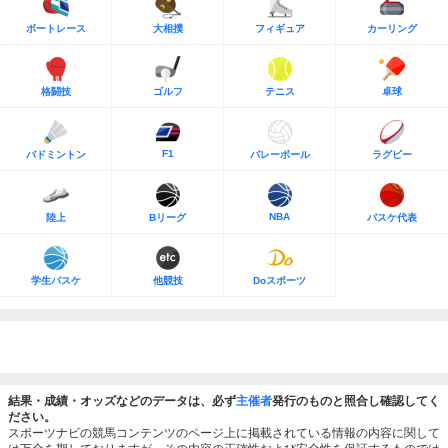
ボートレース
大相撲
フィギュア
カーリング
格闘技
ゴルフ
テニス
卓球
F1
バドミントン
バレーボール
ラグビー
NBA
陸上
Bリーグ
バスケ代表
学生バスケ
他競技
Doスポーツ
結果・成績・オッズなどのデータは、必ず
主催者
発行のものと照合し確認してく
ださい。
スポーツナビの競馬コンテンツのページ上に掲載されている情報の内容に関して