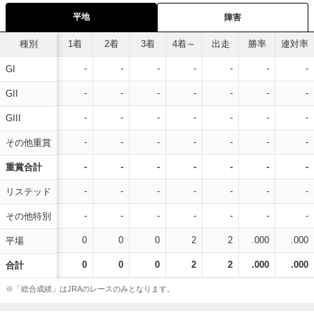
平地
障害
種別
1着
2着
3着
4着～
出走
勝率
連対率
-
-
-
-
-
-
-
GI
-
-
-
-
-
-
-
GII
-
-
-
-
-
-
-
GIII
-
-
-
-
-
-
-
その他重賞
-
-
-
-
-
-
-
重賞合計
-
-
-
-
-
-
-
リステッド
-
-
-
-
-
-
-
その他特別
0
0
0
2
2
.000
.000
平場
0
0
0
2
2
.000
.000
合計
※「総合成績」はJRAのレースのみとなります。