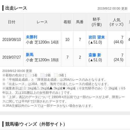
出走レース
2019/8/12 00:00
騎手
人気
日付
レース
着順
馬番
(オッズ)
(斤量)
未勝利
岩田 望来
7
2019/08/10
10
7
(44.6)
小倉 芝1200m 14頭
(▲51.0)
新馬
斎藤 新
7
2019/07/27
7
2
(24.5)
小倉 芝1200m 18頭
(▲51.0)
2019/8/12 00:00 更新
※着順の色分け [
:1着
:2着
:3着 ]
※「平地競走成績」と「障害競走成績」はJRAのレースのみとなります。
※「出走レース」はJRA、地方、海外で出走したレースの成績となります。
※減量表示は[
:1kg減
:2kg減
:3kg減
:4kg減（※女性騎手のみ）
:2kg減（※5
年以上、又は101勝以上の女性騎手のみ）] です。
※「上3F」表記のデータについて 1993年4月以前では一部のレースが上4F、障害レー
スに関しては平均Fで計測されたデータです。
※JRA主催以外のレースでは一部データがない場合があります。
競馬場/ウィンズ（外部サイト）