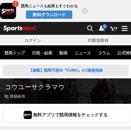
競馬ニュースも結果もすぐわかる
閉じる
スポーツナビ
検索
通知
i
ログイン
ID新規取得
競馬トップ
日程・結果
動画
ニュース
コラム
公式情
【連載】競馬予想AI『VUMA』の3連複指南
コウユーサクラマウ
牝 登録抹消
無料アプリで競馬情報をチェックする