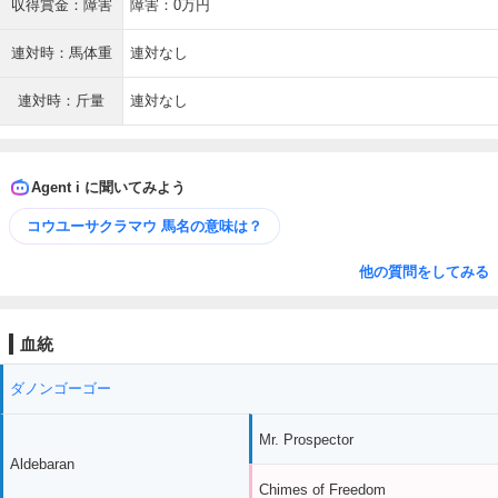
収得賞金：障害
障害：0万円
連対時：馬体重
連対なし
連対時：斤量
連対なし
Agent i に聞いてみよう
コウユーサクラマウ 馬名の意味は？
他の質問をしてみる
血統
ダノンゴーゴー
Mr. Prospector
Aldebaran
Chimes of Freedom