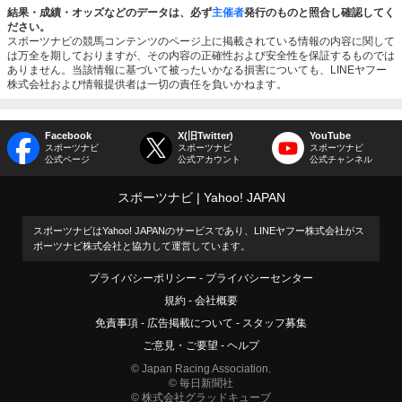
結果・成績・オッズなどのデータは、必ず
主催者
発行のものと照合し確認してく
ださい。
スポーツナビの競馬コンテンツのページ上に掲載されている情報の内容に関して
は万全を期しておりますが、その内容の正確性および安全性を保証するものでは
ありません。当該情報に基づいて被ったいかなる損害についても、LINEヤフー
株式会社および情報提供者は一切の責任を負いかねます。
Facebook
X(旧Twitter)
YouTube
スポーツナビ
スポーツナビ
スポーツナビ
公式ページ
公式アカウント
公式チャンネル
スポーツナビ
Yahoo! JAPAN
スポーツナビはYahoo! JAPANのサービスであり、LINEヤフー株式会社がス
ポーツナビ株式会社と協力して運営しています。
プライバシーポリシー
プライバシーセンター
規約
会社概要
免責事項
広告掲載について
スタッフ募集
ご意見・ご要望
ヘルプ
© Japan Racing Association.
© 毎日新聞社
© 株式会社グラッドキューブ