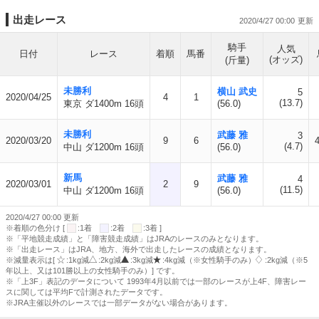
出走レース
2020/4/27 00:00
騎手
人気
日付
レース
着順
馬番
(オッズ)
(斤量)
未勝利
横山 武史
5
2020/04/25
4
1
(13.7)
東京 ダ1400m 16頭
(56.0)
未勝利
武藤 雅
3
2020/03/20
9
6
(4.7)
中山 ダ1200m 16頭
(56.0)
新馬
武藤 雅
4
2020/03/01
2
9
(11.5)
中山 ダ1200m 16頭
(56.0)
2020/4/27 00:00 更新
※着順の色分け [
:1着
:2着
:3着 ]
※「平地競走成績」と「障害競走成績」はJRAのレースのみとなります。
※「出走レース」はJRA、地方、海外で出走したレースの成績となります。
※減量表示は[
:1kg減
:2kg減
:3kg減
:4kg減（※女性騎手のみ）
:2kg減（※5
年以上、又は101勝以上の女性騎手のみ）] です。
※「上3F」表記のデータについて 1993年4月以前では一部のレースが上4F、障害レー
スに関しては平均Fで計測されたデータです。
※JRA主催以外のレースでは一部データがない場合があります。