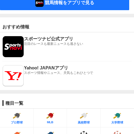
競馬情報をアプリで見る
おすすめ情報
スポーツナビ公式アプリ
注目のレースも最新ニュースも逃さない
Yahoo! JAPANアプリ
スポーツ情報やニュース、天気もこれひとつで
種目一覧
MLB
プロ野球
高校野球
大学野球