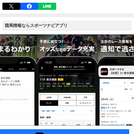
競馬情報ならスポーツナビアプリ