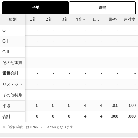
平地
障害
種別
1着
2着
3着
4着～
出走
勝率
連対率
-
-
-
-
-
-
-
GI
-
-
-
-
-
-
-
GII
-
-
-
-
-
-
-
GIII
-
-
-
-
-
-
-
その他重賞
-
-
-
-
-
-
-
重賞合計
-
-
-
-
-
-
-
リステッド
-
-
-
-
-
-
-
その他特別
0
0
0
4
4
.000
.000
平場
0
0
0
4
4
.000
.000
合計
※「総合成績」はJRAのレースのみとなります。