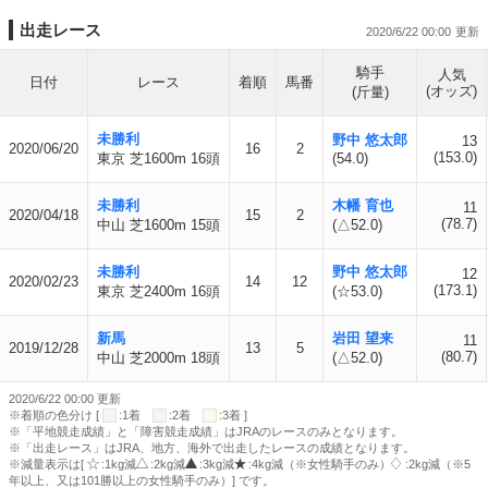
出走レース
2020/6/22 00:00
騎手
人気
日付
レース
着順
馬番
(オッズ)
(斤量)
未勝利
野中 悠太郎
13
2020/06/20
16
2
(153.0)
東京 芝1600m 16頭
(54.0)
未勝利
木幡 育也
11
2020/04/18
15
2
(78.7)
中山 芝1600m 15頭
(△52.0)
未勝利
野中 悠太郎
12
2020/02/23
14
12
(173.1)
東京 芝2400m 16頭
(☆53.0)
新馬
岩田 望来
11
2019/12/28
13
5
(80.7)
中山 芝2000m 18頭
(△52.0)
2020/6/22 00:00 更新
※着順の色分け [
:1着
:2着
:3着 ]
※「平地競走成績」と「障害競走成績」はJRAのレースのみとなります。
※「出走レース」はJRA、地方、海外で出走したレースの成績となります。
※減量表示は[
:1kg減
:2kg減
:3kg減
:4kg減（※女性騎手のみ）
:2kg減（※5
年以上、又は101勝以上の女性騎手のみ）] です。