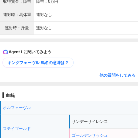
収得賞金：障害
障害：0万円
連対時：馬体重
連対なし
連対時：斤量
連対なし
Agent i に聞いてみよう
キングフェーヴル 馬名の意味は？
他の質問をしてみる
血統
オルフェーヴル
サンデーサイレンス
ステイゴールド
ゴールデンサッシュ