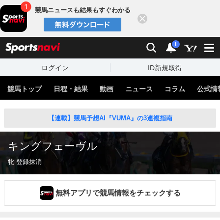
競馬ニュースも結果もすぐわかる
閉じる
スポーツナビ
検索
通知
i
ログイン
ID新規取得
競馬トップ
日程・結果
動画
ニュース
コラム
公式情
【連載】競馬予想AI『VUMA』の3連複指南
キングフェーヴル
牝 登録抹消
無料アプリで競馬情報をチェックする