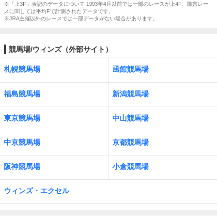
※「上3F」表記のデータについて 1993年4月以前では一部のレースが上4F、障害レー
スに関しては平均Fで計測されたデータです。
※JRA主催以外のレースでは一部データがない場合があります。
競馬場/ウィンズ（外部サイト）
札幌競馬場
函館競馬場
福島競馬場
新潟競馬場
東京競馬場
中山競馬場
中京競馬場
京都競馬場
阪神競馬場
小倉競馬場
ウィンズ・エクセル