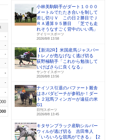
小林美駒騎手がダート１０００
メートルでたたき合いを制して
差し切りＶ この日２勝目でＪ
ＲＡ通算９５勝目 「芝でも走
率
れそうなすごく背中のいい馬」
デイリースポーツ
-
2026/8/8 13:58
-
【新潟2R】米国産馬ジャスパー
-
トレノが危なげなく逃げ切る
荻野極騎手「これから勉強して
-
いけばさらに良くなる」
サンケイスポーツ
-
2026/8/8 13:56
-
ナイソス引退のバファート厩舎
-
はネバダビーチが参戦か！ダー
ト２冠馬フィンガーが遠征の米
.000
G1
日刊スポーツ
.000
2026/8/8 13:45
キタサンブラック産駒シルバー
ウィルが逃げ切る 吉田隼人
「いろいろな競馬ができる」【2