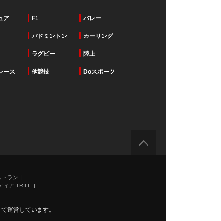
ュア
F1
バレー
バドミントン
カーリング
ラグビー
陸上
レース
他競技
Doスポーツ
ストラン
ィア TRILL
力して運営しています。