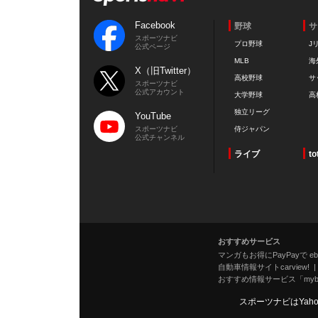
Facebook
野球
サ
スポーツナビ
プロ野球
J
公式ページ
MLB
海
X（旧Twitter）
高校野球
サ
スポーツナビ
公式アカウント
大学野球
高
独立リーグ
YouTube
スポーツナビ
侍ジャパン
公式チャンネル
ライブ
to
おすすめサービス
マンガもお得にPayPayで eboo
自動車情報サイトcarview!
おすすめ情報サービス「mybe
スポーツナビはYah