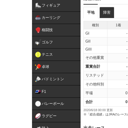
フィギュア
平地
障害
カーリング
種別
1着
格闘技
GI
-
GII
-
ゴルフ
GIII
-
テニス
その他重賞
-
重賞合計
-
卓球
リステッド
-
バドミントン
その他特別
-
F1
平場
0
合計
0
バレーボール
2020/6/18 00:00 更新
※「総合成績」はJRAのレー
ラグビー
出走レース