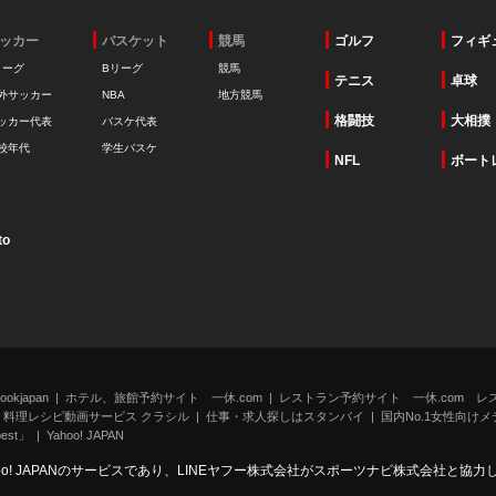
ッカー
バスケット
競馬
ゴルフ
フィギ
リーグ
Bリーグ
競馬
テニス
卓球
外サッカー
NBA
地方競馬
格闘技
大相撲
ッカー代表
バスケ代表
校年代
学生バスケ
NFL
ボート
to
kjapan
ホテル、旅館予約サイト 一休.com
レストラン予約サイト 一休.com レ
料理レシピ動画サービス クラシル
仕事・求人探しはスタンバイ
国内No.1女性向けメデ
st」
Yahoo! JAPAN
oo! JAPANのサービスであり、LINEヤフー株式会社がスポーツナビ株式会社と協