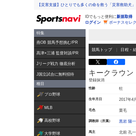
【災害支援】ひとりでも多くの命を救う「災害救助犬」
IDでもっと便利に
新規取得
ログイン
ボーナスセレク
特集
燕OB 競馬予想挑む/PR
競馬トップ
日程・
髙津×三浦 監督対談/PR
Jリーグ戦力 徹底分析
キークラウン
J国立試合に無料招待
登録抹消
種目
性齢
牡
プロ野球
生年月日
2017年4
MLB
毛色
栗毛
高校野球
調教師（所属）
黒岩 陽一
馬主
北前 孔
大学野球