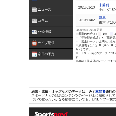
未勝利
2020/01/13
ニュース
中山 ダ180
新馬
2019/11/02
コラム
東京 ダ160
2020/6/15 00:00 更新
公式情報
※着順の色分け [
:1着
※「平地競走成績」と「障害競
※「出走レース」はJRA、地
ライブ配信
※減量表示は[
:1kg減
:2k
み）] です。
※「上3F」表記のデータについ
今日の予定
す。
※JRA主催以外のレースでは
結果・成績・オッズなどのデータは、必ず
主催者
発行の
スポーツナビの競馬コンテンツのページ上に掲載されて
づいて被ったいかなる損害についても、LINEヤフー株