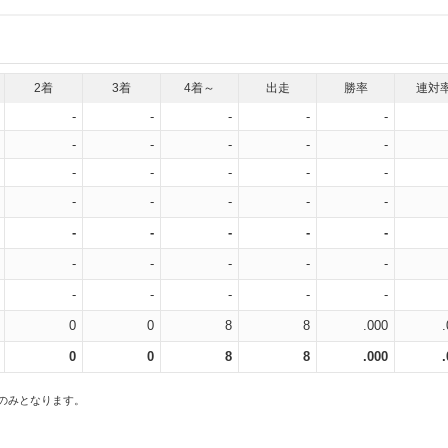
2着
3着
4着～
出走
勝率
連対
-
-
-
-
-
-
-
-
-
-
-
-
-
-
-
-
-
-
-
-
-
-
-
-
-
-
-
-
-
-
-
-
-
-
-
0
0
8
8
.000
0
0
8
8
.000
スのみとなります。