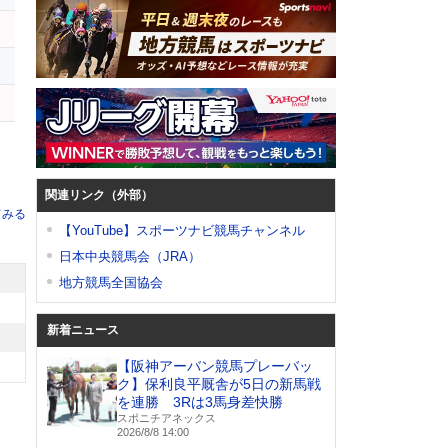
オ
関連リンク（外部）
てみる
【YouTube】スポーツナビ競馬チャンネル
日本中央競馬会（JRA）
地方競馬全国協会
新着ニュース
【阪神アーバン競馬プレーバッ
ク】保利良平厩舎が5日の新馬戦
を連勝 3Rは3馬身差快勝
スポニチアネックス
2026/8/8 14:00