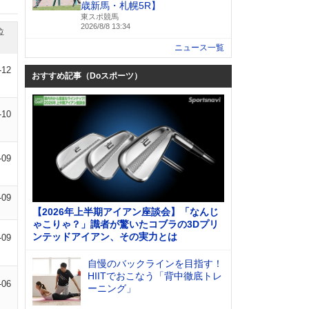
歳新馬・札幌5R】
東スポ競馬
2026/8/8 13:34
位
ニュース一覧
-12
おすすめ記事（Doスポーツ）
-10
-09
-09
【2026年上半期アイアン座談会】「なんじ
ゃこりゃ？」識者が驚いたコブラの3Dプリ
ンテッドアイアン、その実力とは
-09
自慢のバックラインを目指す！
HIITでおこなう「背中徹底トレ
-06
ーニング」