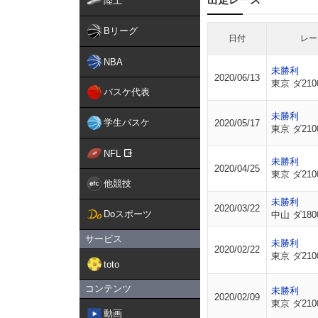
陸上
Bリーグ
日付
レー
NBA
未勝利
2020/06/13
東京 ダ210
バスケ代表
未勝利
学生バスケ
2020/05/17
東京 ダ210
NFL
未勝利
2020/04/25
東京 ダ210
他競技
未勝利
2020/03/22
Doスポーツ
中山 ダ180
サービス
未勝利
2020/02/22
東京 ダ210
toto
コンテンツ
未勝利
2020/02/09
東京 ダ210
動画