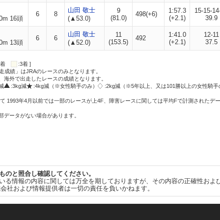
山田 敬士
9
1:57.3
15-15-14
6
8
498(+6)
(81.0)
(+2.1)
39.9
0m 16頭
(▲53.0)
山田 敬士
11
1:41.0
12-11
6
6
492
(153.5)
(+2.1)
37.5
0m 13頭
(▲52.0)
:2着
:3着 ]
走成績」はJRAのレースのみとなります。
方、海外で出走したレースの成績となります。
g減
:3kg減
:4kg減（※女性騎手のみ）
:2kg減（※5年以上、又は101勝以上の女性騎手
て 1993年4月以前では一部のレースが上4F、障害レースに関しては平均Fで計測されたデ
一部データがない場合があります。
ものと照合し確認してください。
いる情報の内容に関しては万全を期しておりますが、その内容の正確性およ
式会社および情報提供者は一切の責任を負いかねます。