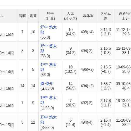
騎手
人気
タイム
通過順
ス
着順
馬番
馬体重
(斤量)
(オッズ)
差
上3F
野中 悠太
10
2:14.3
11-12-12
7
10
498(+4)
郎
(64.9)
(+2.1)
39.3
0m 16頭
(56.0)
野中 悠太
9
2:16.6
12-11-09
8
3
494(-2)
郎
(34.2)
(+0.8)
38.1
0m 14頭
(56.0)
野中 悠太
10
2:15.5
10-09-08
7
5
496(+2)
郎
(132.7)
(+0.7)
38.0
0m 14頭
(56.0)
原 優介
14
1:58.7
09-10-06
14
14
494(+2)
(56.5)
(+2.5)
40.4
0m 16頭
(▲53.0)
野中 悠太
7
2:17.8
16-13-09
7
9
郎
492(-2)
(20.9)
(+1.1)
39.1
0m 16頭
(☆55.0)
野中 悠太
6
2:16.4
11-10-09
5
12
郎
494(-4)
(11.4)
(+1.4)
38.2
0m 15頭
(☆55.0)