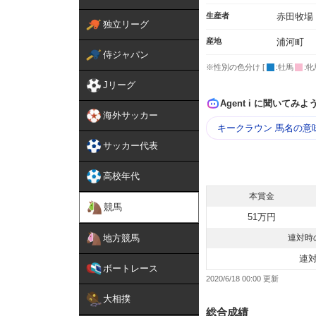
生産者
赤田牧場
独立リーグ
産地
浦河町
侍ジャパン
※性別の色分け [
:牡馬
:牝
Jリーグ
Agent i に聞いてみよ
海外サッカー
キークラウン 馬名の意
サッカー代表
高校年代
本賞金
競馬
51万円
地方競馬
連対時
連
ボートレース
2020/6/18 00:00
大相撲
総合成績