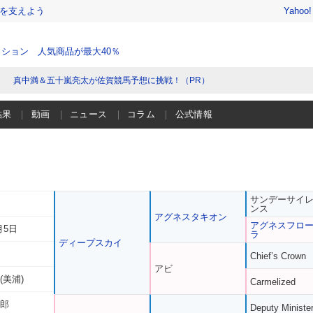
を支えよう
Yahoo
ション 人気商品が最大40％
真中満＆五十嵐亮太が佐賀競馬予想に挑戦！（PR）
結果
動画
ニュース
コラム
公式情報
サンデーサイ
ンス
アグネスタキオン
アグネスフロ
月5日
ラ
ディープスカイ
Chief’s Crown
アビ
(美浦)
Carmelized
一郎
Deputy Ministe