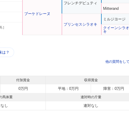
フレンチデピュティ
Mitterand
ブーケドレーヌ
ミルジヨージ
プリンセスシラオキ
馬 ]
クイーンシラ
キ
う
味は？
他の質問をし
付加賞金
収得賞金
0万円
平地：0万円
障害：0万円
の馬体重
連対時の斤量
対なし
連対なし