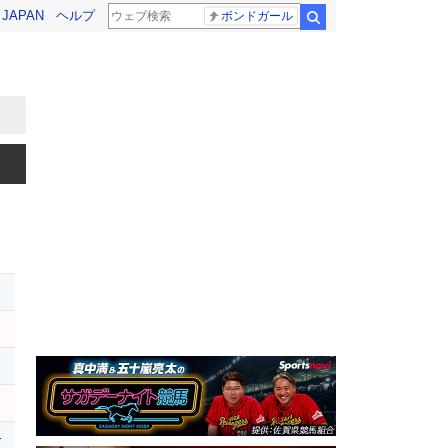
! JAPAN
ヘルプ
ボンドガール
検索
レ
ー
r