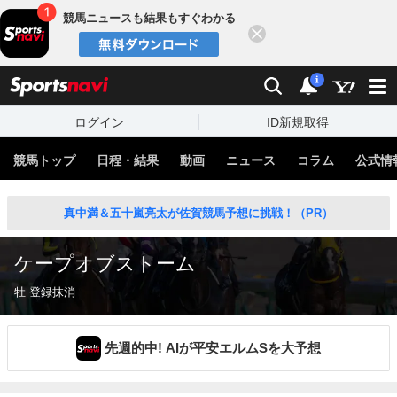
競馬ニュースも結果もすぐわかる
閉じる
スポーツナビ
検索
通知
i
ログイン
ID新規取得
競馬トップ
日程・結果
動画
ニュース
コラム
公式情
真中満＆五十嵐亮太が佐賀競馬予想に挑戦！（PR）
ケープオブストーム
牡 登録抹消
先週的中! AIが平安エルムSを大予想