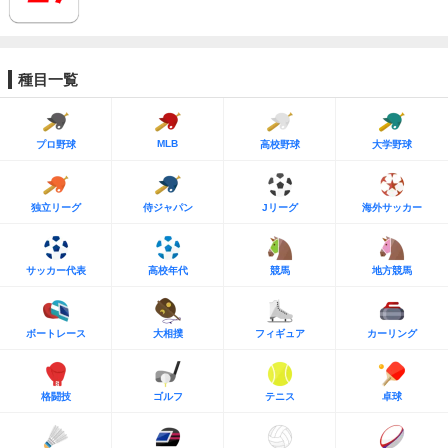
種目一覧
MLB
プロ野球
高校野球
大学野球
独立リーグ
侍ジャパン
Jリーグ
海外サッカー
サッカー代表
高校年代
競馬
地方競馬
ボートレース
大相撲
フィギュア
カーリング
格闘技
ゴルフ
テニス
卓球