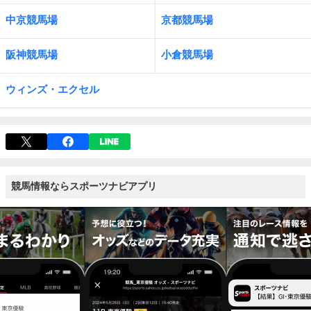
中京競馬場
京都競馬場
阪神競馬場
小倉競馬場
ウィンズ・エクセル
競馬情報ならスポーツナビアプリ