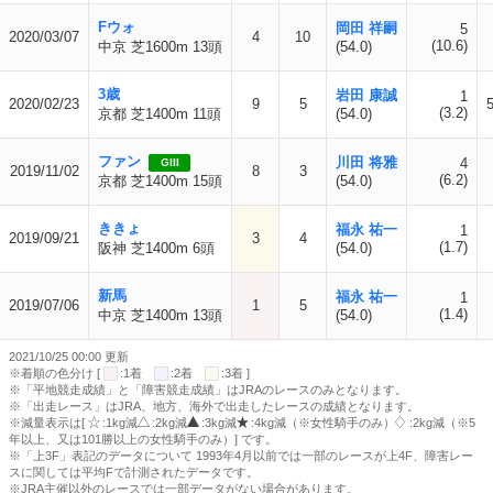
Fウォ
岡田 祥嗣
5
2020/03/07
4
10
(10.6)
中京 芝1600m 13頭
(54.0)
3歳
岩田 康誠
1
2020/02/23
9
5
(3.2)
京都 芝1400m 11頭
(54.0)
ファン
川田 将雅
4
GIII
2019/11/02
8
3
(6.2)
京都 芝1400m 15頭
(54.0)
ききょ
福永 祐一
1
2019/09/21
3
4
(1.7)
阪神 芝1400m 6頭
(54.0)
新馬
福永 祐一
1
2019/07/06
1
5
(1.4)
中京 芝1400m 13頭
(54.0)
2021/10/25 00:00 更新
※着順の色分け [
:1着
:2着
:3着 ]
※「平地競走成績」と「障害競走成績」はJRAのレースのみとなります。
※「出走レース」はJRA、地方、海外で出走したレースの成績となります。
※減量表示は[
:1kg減
:2kg減
:3kg減
:4kg減（※女性騎手のみ）
:2kg減（※5
年以上、又は101勝以上の女性騎手のみ）] です。
※「上3F」表記のデータについて 1993年4月以前では一部のレースが上4F、障害レー
スに関しては平均Fで計測されたデータです。
※JRA主催以外のレースでは一部データがない場合があります。