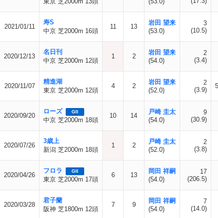
(17.3)
東京 芝2000m 13頭
(53.0)
寿S
岩田 望来
3
2021/01/11
11
13
(10.5)
中京 芝2000m 16頭
(53.0)
名日刊
岩田 望来
2
2020/12/13
1
2
(3.4)
中京 芝2000m 12頭
(54.0)
精進湖
岩田 望来
2
2020/11/07
4
2
(3.9)
東京 芝2000m 12頭
(52.0)
ローズ
戸崎 圭太
9
GII
2020/09/20
10
14
(30.9)
中京 芝2000m 18頭
(54.0)
3歳上
戸崎 圭太
2
2020/07/26
1
2
(3.8)
新潟 芝2000m 18頭
(52.0)
フロラ
岡田 祥嗣
17
GII
2020/04/26
6
13
(206.5)
東京 芝2000m 17頭
(54.0)
君子蘭
岡田 祥嗣
7
2020/03/28
7
9
(14.0)
阪神 芝1800m 12頭
(54.0)