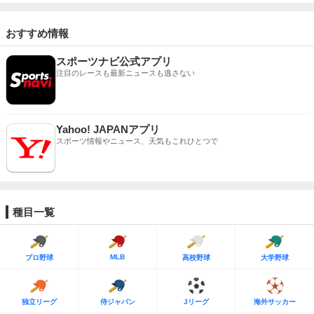
おすすめ情報
スポーツナビ公式アプリ
注目のレースも最新ニュースも逃さない
Yahoo! JAPANアプリ
スポーツ情報やニュース、天気もこれひとつで
種目一覧
MLB
プロ野球
高校野球
大学野球
独立リーグ
侍ジャパン
Jリーグ
海外サッカー