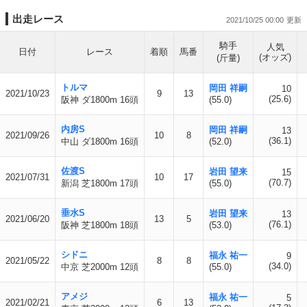
出走レース
2021/10/25 00:00
騎手
人気
日付
レース
着順
馬番
(オッズ)
(斤量)
トルマ
岡田 祥嗣
10
2021/10/23
9
13
(25.6)
阪神 ダ1800m 16頭
(55.0)
内房S
岡田 祥嗣
13
2021/09/26
10
8
(36.1)
中山 ダ1800m 16頭
(52.0)
佐渡S
岩田 望来
15
2021/07/31
10
17
(70.7)
新潟 芝1800m 17頭
(55.0)
垂水S
岩田 望来
13
2021/06/20
13
5
(76.1)
阪神 芝1800m 18頭
(53.0)
シドニ
福永 祐一
9
2021/05/22
8
8
(34.0)
中京 芝2000m 12頭
(55.0)
アメジ
福永 祐一
5
2021/02/21
6
13