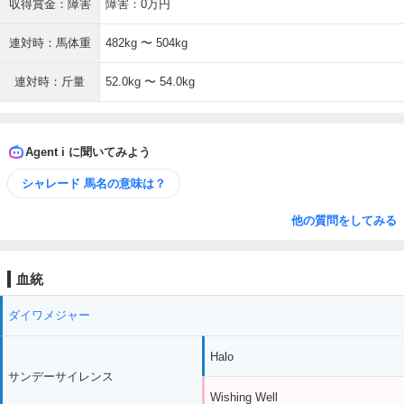
収得賞金：障害
障害：0万円
連対時：馬体重
482kg 〜 504kg
連対時：斤量
52.0kg 〜 54.0kg
Agent i に聞いてみよう
シャレード 馬名の意味は？
他の質問をしてみる
血統
ダイワメジャー
Halo
サンデーサイレンス
Wishing Well