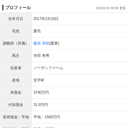
プロフィール
2022/1/31 00:00
生年月日
2017年2月10日
毛色
栗毛
調教師（所属）
藤原 英昭
(栗東)
馬主
寺田 寿男
生産者
ノーザンファーム
産地
安平町
本賞金
3740万円
付加賞金
31.9万円
収得賞金：平地
平地：1500万円