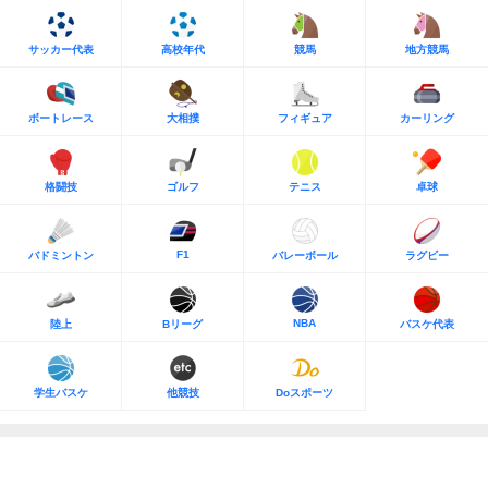
サッカー代表
高校年代
競馬
地方競馬
ボートレース
大相撲
フィギュア
カーリング
格闘技
ゴルフ
テニス
卓球
F1
バドミントン
バレーボール
ラグビー
NBA
陸上
Bリーグ
バスケ代表
学生バスケ
他競技
Doスポーツ