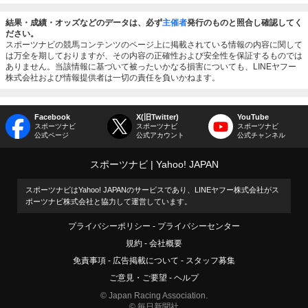
結果・成績・オッズなどのデータは、必ず
主催者
発行のものと照合し確認してく
ださい。
スポーツナビの競馬コンテンツのページ上に掲載されている情報の内容に関して
は万全を期しておりますが、その内容の正確性および安全性を保証するものでは
ありません。当該情報に基づいて被ったいかなる損害についても、LINEヤフー
株式会社および情報提供者は一切の責任を負いかねます。
Facebook
X(旧Twitter)
YouTube
スポーツナビ
スポーツナビ
スポーツナビ
公式ページ
公式アカウント
公式チャンネル
スポーツナビ
Yahoo! JAPAN
スポーツナビはYahoo! JAPANのサービスであり、LINEヤフー株式会社がス
ポーツナビ株式会社と協力して運営しています。
プライバシーポリシー
プライバシーセンター
規約
会社概要
免責事項
広告掲載について
スタッフ募集
ご意見・ご要望
ヘルプ
© Japan Racing Association.
© 毎日新聞社