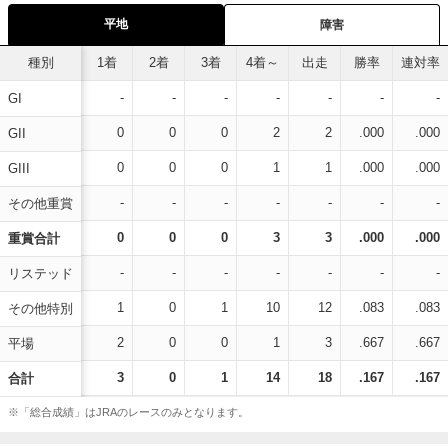
平地
障害
種別
1着
2着
3着
4着～
出走
勝率
連対率
-
-
-
-
-
-
-
GI
0
0
0
2
2
.000
.000
GII
0
0
0
1
1
.000
.000
GIII
-
-
-
-
-
-
-
その他重賞
0
0
0
3
3
.000
.000
重賞合計
-
-
-
-
-
-
-
リステッド
1
0
1
10
12
.083
.083
その他特別
2
0
0
1
3
.667
.667
平場
3
0
1
14
18
.167
.167
合計
※「総合成績」はJRAのレースのみとなります。