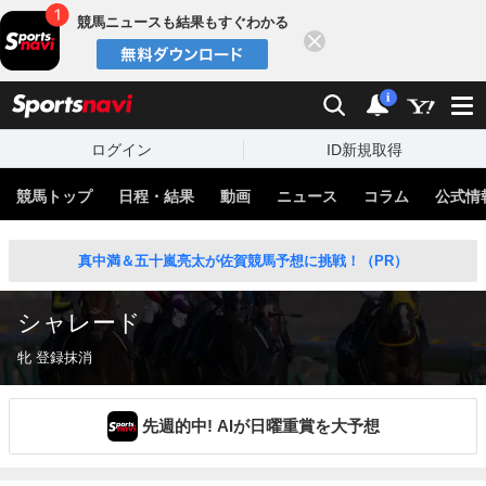
競馬ニュースも結果もすぐわかる
閉じる
スポーツナビ
検索
通知
i
ログイン
ID新規取得
競馬トップ
日程・結果
動画
ニュース
コラム
公式情
真中満＆五十嵐亮太が佐賀競馬予想に挑戦！（PR）
シャレード
牝 登録抹消
先週的中! AIが日曜重賞を大予想