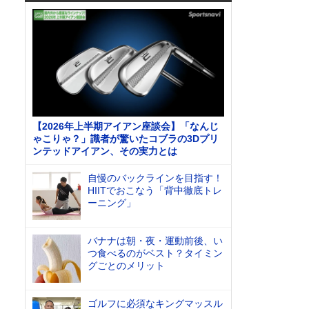
【2026年上半期アイアン座談会】「なんじ
ゃこりゃ？」識者が驚いたコブラの3Dプリ
ンテッドアイアン、その実力とは
自慢のバックラインを目指す！
HIITでおこなう「背中徹底トレ
ーニング」
バナナは朝・夜・運動前後、い
つ食べるのがベスト？タイミン
グごとのメリット
ゴルフに必須なキングマッスル