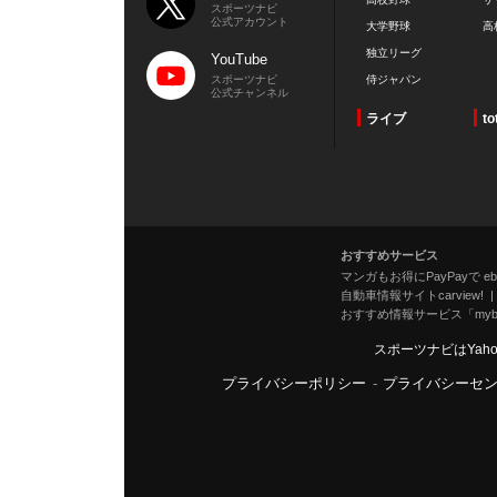
スポーツナビ
公式アカウント
大学野球
高
独立リーグ
YouTube
スポーツナビ
侍ジャパン
公式チャンネル
ライブ
to
おすすめサービス
マンガもお得にPayPayで eboo
自動車情報サイトcarview!
おすすめ情報サービス「mybe
スポーツナビはYah
プライバシーポリシー
-
プライバシーセ