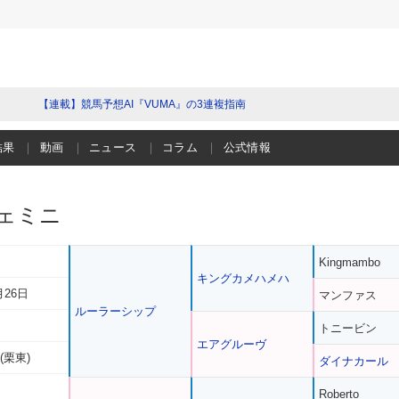
【連載】競馬予想AI『VUMA』の3連複指南
結果
動画
ニュース
コラム
公式情報
ェミニ
Kingmambo
キングカメハメハ
月26日
マンファス
ルーラーシップ
トニービン
エアグルーヴ
(栗東)
ダイナカール
Roberto