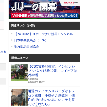
関連リンク（外部）
【YouTube】スポーツナビ競馬チャンネル
日本中央競馬会（JRA）
地方競馬全国協会
てみる
新着ニュース
【CBC賞枠順確定】インビンシ
ブルパパは6枠12番、レイピアは
2枠3番
netkeiba
2026/8/7 10:20
引退のテイエムスパーダがトレ
セン退厩 小椋研介調教師「個
性的でかわいい馬。いい子を産
んでくれたら」