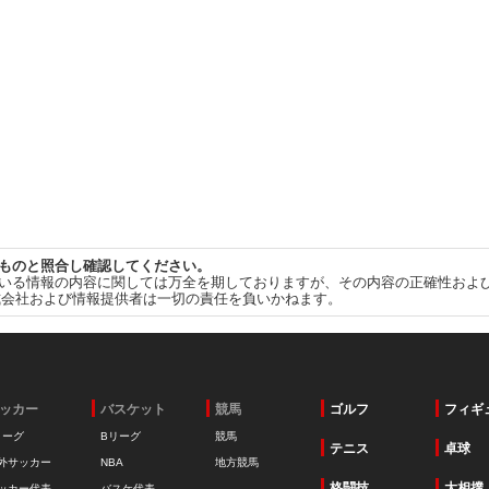
ものと照合し確認してください。
いる情報の内容に関しては万全を期しておりますが、その内容の正確性およ
式会社および情報提供者は一切の責任を負いかねます。
ッカー
バスケット
競馬
ゴルフ
フィギ
リーグ
Bリーグ
競馬
テニス
卓球
外サッカー
NBA
地方競馬
格闘技
大相撲
ッカー代表
バスケ代表