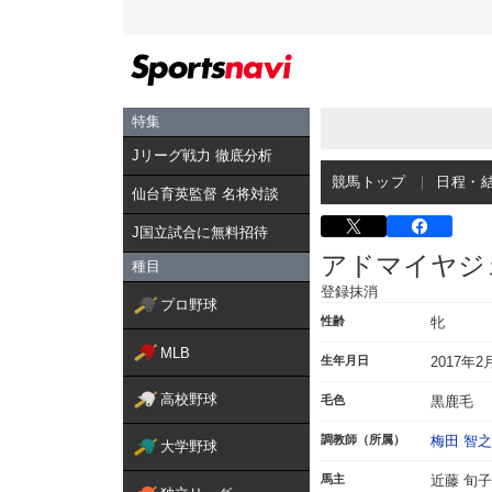
特集
Jリーグ戦力 徹底分析
競馬トップ
日程・
仙台育英監督 名将対談
J国立試合に無料招待
アドマイヤジ
種目
登録抹消
プロ野球
性齢
牝
MLB
生年月日
2017年2
高校野球
毛色
黒鹿毛
調教師（所属）
梅田 智之
大学野球
馬主
近藤 旬子