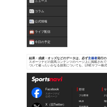
ニュース
コラム
公式情報
ライブ配信
今日の予定
結果・成績・オッズなどのデータは、必ず
主催者
発行の
スポーツナビの競馬コンテンツのページ上に掲載されて
づいて被ったいかなる損害についても、LINEヤフー株
Facebook
野球
サ
スポーツナビ
プロ野球
J
公式ページ
MLB
海
X（旧Twitter）
高校野球
サ