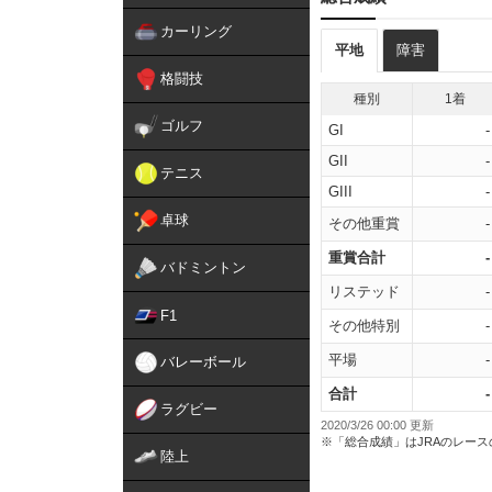
カーリング
平地
障害
格闘技
種別
1着
ゴルフ
GI
-
GII
-
テニス
GIII
-
卓球
その他重賞
-
重賞合計
-
バドミントン
リステッド
-
F1
その他特別
-
平場
-
バレーボール
合計
-
ラグビー
2020/3/26 00:00 更新
※「総合成績」はJRAのレー
陸上