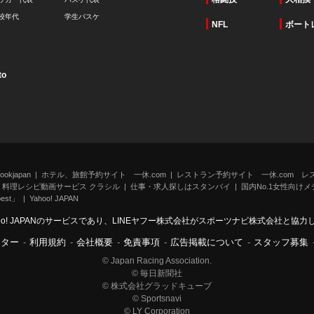
校年代
学生バスケ
NFL
ボート
to
kjapan
ホテル、旅館予約サイト 一休.com
レストラン予約サイト 一休.com レ
料理レシピ動画サービス クラシル
仕事・求人探しはスタンバイ
国内No.1女性向けメデ
st」
Yahoo! JAPAN
oo! JAPANのサービスであり、LINEヤフー株式会社がスポーツナビ株式会社と協
ンター
-
利用規約
-
会社概要
-
免責事項
-
広告掲載について
-
スタッフ募集
© Japan Racing Association.
© 毎日新聞社
© 株式会社グラッドキューブ
© Sportsnavi
© LY Corporation