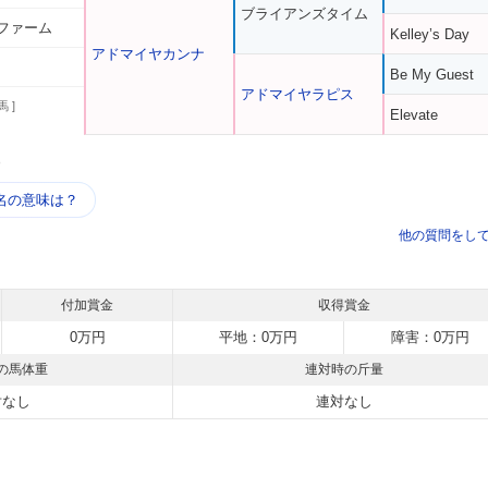
ブライアンズタイム
ファーム
Kelley’s Day
アドマイヤカンナ
Be My Guest
アドマイヤラピス
馬 ]
Elevate
う
名の意味は？
他の質問をし
付加賞金
収得賞金
0万円
平地：0万円
障害：0万円
の馬体重
連対時の斤量
対なし
連対なし