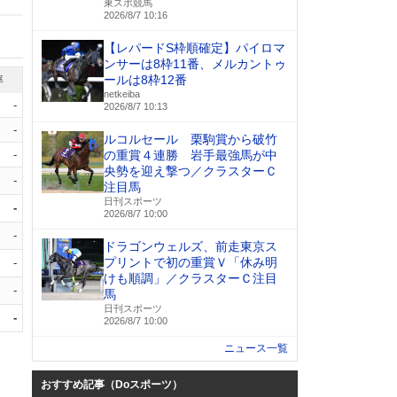
東スポ競馬
2026/8/7 10:16
【レパードS枠順確定】パイロマ
ンサーは8枠11番、メルカントゥ
ールは8枠12番
率
netkeiba
-
2026/8/7 10:13
-
ルコルセール 栗駒賞から破竹
-
の重賞４連勝 岩手最強馬が中
央勢を迎え撃つ／クラスターＣ
-
注目馬
日刊スポーツ
-
2026/8/7 10:00
-
ドラゴンウェルズ、前走東京ス
プリントで初の重賞Ｖ「休み明
-
けも順調」／クラスターＣ注目
-
馬
日刊スポーツ
-
2026/8/7 10:00
ニュース一覧
おすすめ記事（Doスポーツ）