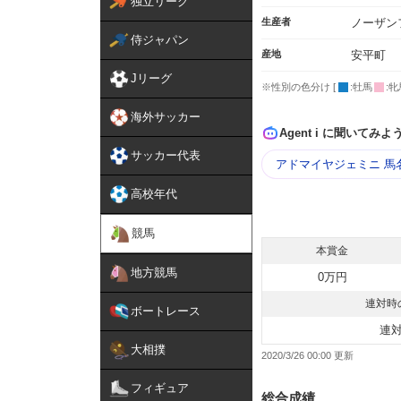
独立リーグ
生産者
ノーザン
侍ジャパン
産地
安平町
Jリーグ
※性別の色分け [
:牡馬
:牝
海外サッカー
Agent i に聞いてみよ
サッカー代表
アドマイヤジェミニ 馬
高校年代
競馬
本賞金
地方競馬
0万円
連対時
ボートレース
連
大相撲
2020/3/26 00:00
フィギュア
総合成績