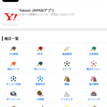
Yahoo! JAPANアプリ
スポーツ情報やニュース、天気もこれひとつで
種目一覧
MLB
プロ野球
高校野球
大学野球
独立リーグ
侍ジャパン
Jリーグ
海外サッカー
サッカー代表
高校年代
競馬
地方競馬
ボートレース
大相撲
フィギュア
カーリング