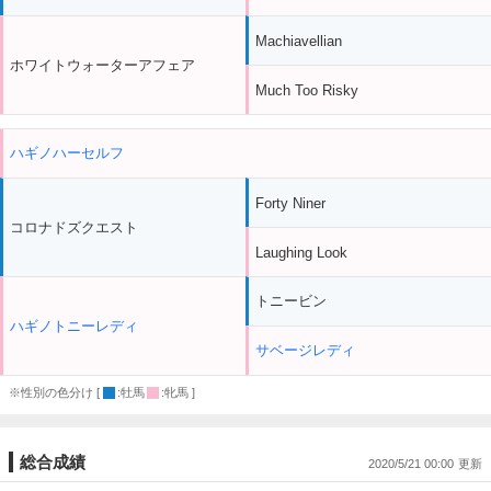
Machiavellian
ホワイトウォーターアフェア
Much Too Risky
ハギノハーセルフ
Forty Niner
コロナドズクエスト
Laughing Look
トニービン
ハギノトニーレディ
サベージレディ
※性別の色分け [
:牡馬
:牝馬 ]
総合成績
2020/5/21 00:00