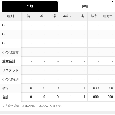
平地
障害
種別
1着
2着
3着
4着～
出走
勝率
連対率
-
-
-
-
-
-
-
GI
-
-
-
-
-
-
-
GII
-
-
-
-
-
-
-
GIII
-
-
-
-
-
-
-
その他重賞
-
-
-
-
-
-
-
重賞合計
-
-
-
-
-
-
-
リステッド
-
-
-
-
-
-
-
その他特別
0
0
0
1
1
.000
.000
平場
0
0
0
1
1
.000
.000
合計
※「総合成績」はJRAのレースのみとなります。