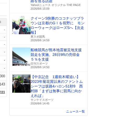
路を巡る話題
Yahoo!ニュース オリジナル THE PAGE
2026/8/6 15:09
クイーンS快勝のココナッツブラ
率
ウンは京都のGⅠを視野に モン
ローウォークはローズSへ【次走
-
報】
-
東スポ競馬
2026/8/6 14:59
-
船橋競馬が熊本地震被災地支援
-
競走を実施、28日9Rの売得金
５％を支援
-
日刊スポーツ
2026/8/6 14:50
-
.000
【中京記念 1週前木曜追い】
2023年菊花賞以来のファントム
.143
シーフは坂路4ハロン51秒9 西
村師「まずは無事に競馬に向か
.111
えれば」
サンケイスポーツ
2026/8/6 14:45
ニュース一覧