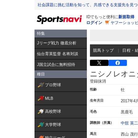
社会課題に挑む活動を知って、共感できる支援先を見つ
IDでもっと便利に
新規取得
ログイン
ヤフーショッピ
特集
Jリーグ戦力 徹底分析
競馬トップ
日程・
仙台育英監督 名将対談
J国立試合に無料招待
ニシノレオニ
種目
登録抹消
プロ野球
性齢
牡
MLB
生年月日
2017年4
高校野球
毛色
黒鹿毛
調教師（所属）
中舘 英二
大学野球
馬主
西山 茂行
独立リーグ