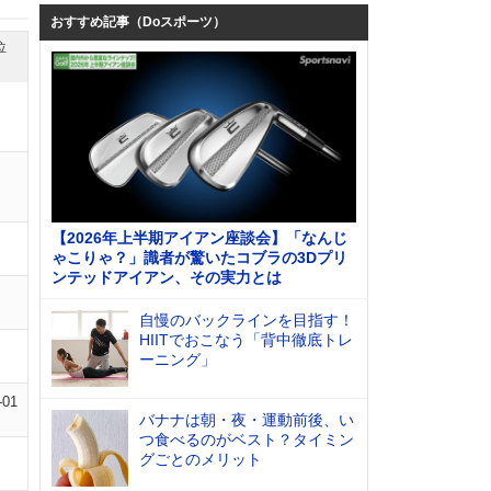
おすすめ記事（Doスポーツ）
位
【2026年上半期アイアン座談会】「なんじ
ゃこりゃ？」識者が驚いたコブラの3Dプリ
ンテッドアイアン、その実力とは
自慢のバックラインを目指す！
HIITでおこなう「背中徹底トレ
ーニング」
-01
バナナは朝・夜・運動前後、い
つ食べるのがベスト？タイミン
グごとのメリット