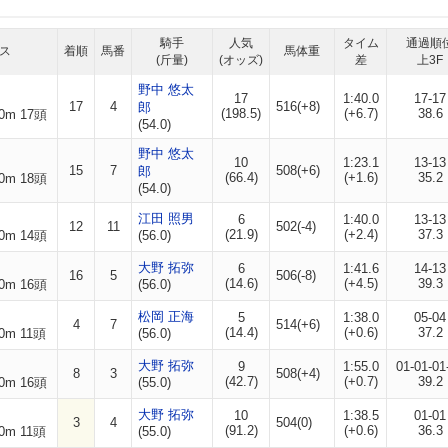
騎手
人気
タイム
通過順
ス
着順
馬番
馬体重
(斤量)
(オッズ)
差
上3F
野中 悠太
17
1:40.0
17-17
17
4
516(+8)
郎
(198.5)
(+6.7)
38.6
0m 17頭
(54.0)
野中 悠太
10
1:23.1
13-13
15
7
508(+6)
郎
(66.4)
(+1.6)
35.2
0m 18頭
(54.0)
江田 照男
6
1:40.0
13-13
12
11
502(-4)
(21.9)
(+2.4)
37.3
0m 14頭
(56.0)
大野 拓弥
6
1:41.6
14-13
16
5
506(-8)
(14.6)
(+4.5)
39.3
0m 16頭
(56.0)
松岡 正海
5
1:38.0
05-04
4
7
514(+6)
(14.4)
(+0.6)
37.2
0m 11頭
(56.0)
大野 拓弥
9
1:55.0
01-01-01
8
3
508(+4)
(42.7)
(+0.7)
39.2
0m 16頭
(55.0)
大野 拓弥
10
1:38.5
01-01
3
4
504(0)
(91.2)
(+0.6)
36.3
0m 11頭
(55.0)