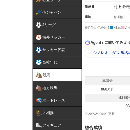
生産者
村上 欽哉
侍ジャパン
産地
新冠町
Jリーグ
※性別の色分け [
:牡馬
:牝
海外サッカー
Agent i に聞いてみよ
サッカー代表
ニシノレオニダス 馬名
高校年代
競馬
本賞金
地方競馬
860万円
連対時
ボートレース
50
大相撲
2020/8/24 00:00
フィギュア
総合成績