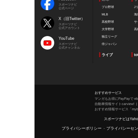
スポーツナビ
プロ野球
J
公式ページ
MLB
海
X（旧Twitter）
高校野球
サ
スポーツナビ
公式アカウント
大学野球
高
独立リーグ
YouTube
スポーツナビ
侍ジャパン
公式チャンネル
ライブ
to
おすすめサービス
マンガもお得にPayPayで eboo
自動車情報サイトcarview!
おすすめ情報サービス「mybe
スポーツナビはYah
プライバシーポリシー
-
プライバシーセ