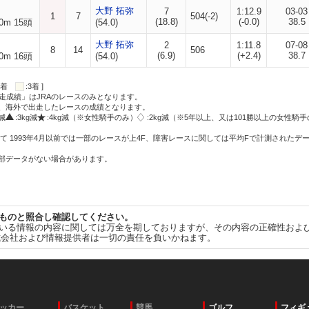
大野 拓弥
7
1:12.9
03-03
1
7
504(-2)
(18.8)
(-0.0)
38.5
0m 15頭
(54.0)
大野 拓弥
2
1:11.8
07-08
8
14
506
(6.9)
(+2.4)
38.7
0m 16頭
(54.0)
:2着
:3着 ]
走成績」はJRAのレースのみとなります。
方、海外で出走したレースの成績となります。
g減
:3kg減
:4kg減（※女性騎手のみ）
:2kg減（※5年以上、又は101勝以上の女性騎手
て 1993年4月以前では一部のレースが上4F、障害レースに関しては平均Fで計測されたデ
一部データがない場合があります。
ものと照合し確認してください。
いる情報の内容に関しては万全を期しておりますが、その内容の正確性およ
式会社および情報提供者は一切の責任を負いかねます。
ッカー
バスケット
競馬
ゴルフ
フィギ