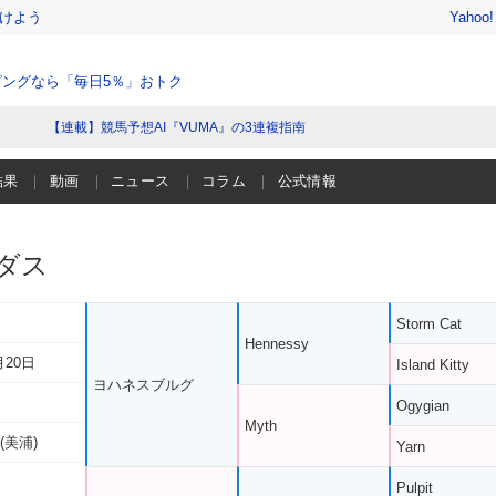
けよう
Yahoo
ングなら「毎日5％」おトク
【連載】競馬予想AI『VUMA』の3連複指南
結果
動画
ニュース
コラム
公式情報
ダス
Storm Cat
Hennessy
月20日
Island Kitty
ヨハネスブルグ
Ogygian
Myth
(美浦)
Yarn
Pulpit