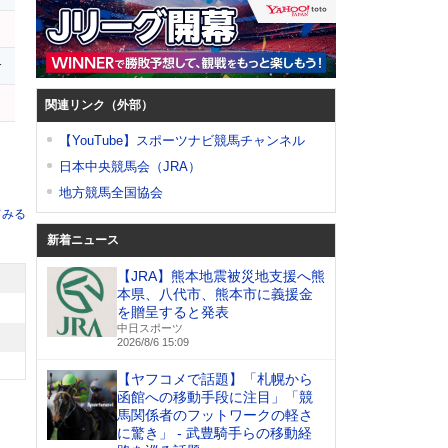
r
関連リンク（外部）
【YouTube】スポーツナビ競馬チャンネル
日本中央競馬会（JRA）
地方競馬全国協会
てみる
新着ニュース
【JRA】熊本地震被災地支援へ熊
本県、八代市、熊本市に義援金
を贈呈すると発表
中日スポーツ
2026/8/6 15:09
【ヤフコメで話題】「札幌から
函館への移動手段に注目」「競
馬関係者のフットワークの軽さ
に驚き」 - 武豊騎手らの移動経