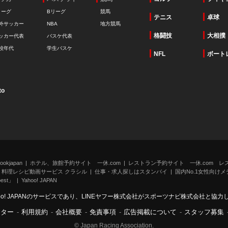
リーグ
Bリーグ
競馬
テニス
卓球
外サッカー
NBA
地方競馬
格闘技
大相撲
ッカー代表
バスケ代表
校年代
学生バスケ
NFL
ボート
to
kjapan
ホテル、旅館予約サイト 一休.com
レストラン予約サイト 一休.com レ
料理レシピ動画サービス クラシル
仕事・求人探しはスタンバイ
国内No.1女性向けメデ
st」
Yahoo! JAPAN
oo! JAPANのサービスであり、LINEヤフー株式会社がスポーツナビ株式会社と協
ンター
-
利用規約
-
会社概要
-
免責事項
-
広告掲載について
-
スタッフ募集
© Japan Racing Association.