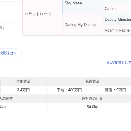
Sky Mesa
Caress
バラッドローズ
Deputy Ministe
Darling My Darling
馬 ]
Roamin Rachel
う
の意味は？
他の質問をし
付加賞金
収得賞金
3.4万円
平地：400万円
障害：0万円
の馬体重
連対時の斤量
4kg
54.0kg