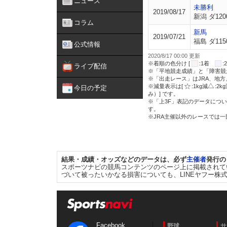
ニュース
未勝利
2019/08/17
新潟 ダ120
コラム
新馬
2019/07/21
福島 ダ115
公式情報
2020/8/17 00:00 更新
※着順の色分け [
:1着
ライブ配信
※「平地競走成績」と「障害競
※「出走レース」はJRA、地
※減量表示は[
:1kg減
:2k
今日の予定
み）] です。
※「上3F」表記のデータについ
す。
※JRA主催以外のレースでは
結果・成績・オッズなどのデータは、必ず
主催者
発行の
スポーツナビの競馬コンテンツのページ上に掲載されて
づいて被ったいかなる損害についても、LINEヤフー株
Facebook
野球
サ