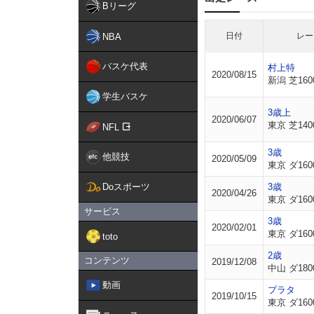
Bリーグ
日付
レー
NBA
バスケ代表
村上特
2020/08/15
新潟 芝160
学生バスケ
3歳上
2020/06/07
東京 芝140
NFL
3歳
他競技
2020/05/09
東京 ダ160
Doスポーツ
3歳
2020/04/26
東京 ダ160
サービス
3歳
2020/02/01
東京 ダ160
toto
2歳
コンテンツ
2019/12/08
中山 ダ180
動画
プラタ
2019/10/15
東京 ダ160