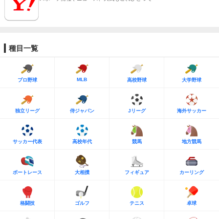
種目一覧
MLB
プロ野球
高校野球
大学野球
独立リーグ
侍ジャパン
Jリーグ
海外サッカー
サッカー代表
高校年代
競馬
地方競馬
ボートレース
大相撲
フィギュア
カーリング
格闘技
ゴルフ
テニス
卓球