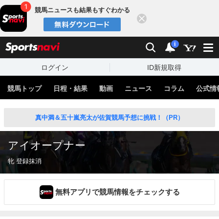
競馬ニュースも結果もすぐわかる
閉じる
スポーツナビ
検索
通知
i
ログイン
ID新規取得
競馬トップ
日程・結果
動画
ニュース
コラム
公式情
真中満＆五十嵐亮太が佐賀競馬予想に挑戦！（PR）
アイオープナー
牝 登録抹消
無料アプリで競馬情報をチェックする