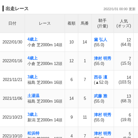
出走レース
2022/1/31 00:00
騎手
人気
日付
レース
着順
馬番
(オッズ)
(斤量)
4歳上
黛 弘人
12
2022/01/30
10
14
(64.8)
小倉 芝2000m 14頭
(55.0)
4歳上
津村 明秀
7
2022/01/16
12
1
(15.5)
小倉 芝2000m 12頭
(55.0)
3歳上
西谷 凜
14
2021/11/21
6
7
(103.5)
福島 芝2000m 16頭
(▲52.0)
土湯温
武藤 雅
13
2021/11/06
14
5
(68.3)
福島 芝2000m 16頭
(55.0)
3歳上
津村 明秀
6
2021/10/23
9
11
(19.8)
新潟 芝2000m 14頭
(55.0)
松浜特
津村 明秀
5
2021/10/10
4
7