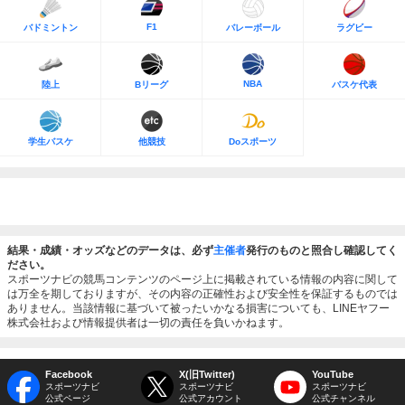
F1
バドミントン
バレーボール
ラグビー
NBA
陸上
Bリーグ
バスケ代表
学生バスケ
他競技
Doスポーツ
結果・成績・オッズなどのデータは、必ず
主催者
発行のものと照合し確認してく
ださい。
スポーツナビの競馬コンテンツのページ上に掲載されている情報の内容に関して
は万全を期しておりますが、その内容の正確性および安全性を保証するものでは
ありません。当該情報に基づいて被ったいかなる損害についても、LINEヤフー
株式会社および情報提供者は一切の責任を負いかねます。
Facebook
X(旧Twitter)
YouTube
スポーツナビ
スポーツナビ
スポーツナビ
公式ページ
公式アカウント
公式チャンネル