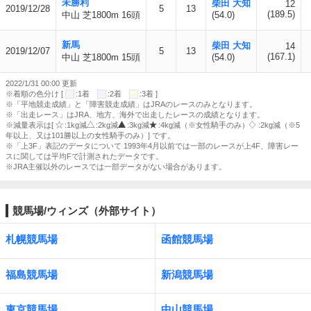
未勝利
柴田 大知
12
2019/12/28
5
13
(189.5)
中山 芝1800m 16頭
(54.0)
新馬
柴田 大知
14
2019/12/07
5
13
(167.1)
中山 芝1800m 15頭
(54.0)
2022/1/31 00:00 更新
※着順の色分け [
:1着
:2着
:3着 ]
※「平地競走成績」と「障害競走成績」はJRAのレースのみとなります。
※「出走レース」はJRA、地方、海外で出走したレースの成績となります。
※減量表示は[
:1kg減
:2kg減
:3kg減
:4kg減（※女性騎手のみ）
:2kg減（※5
年以上、又は101勝以上の女性騎手のみ）] です。
※「上3F」表記のデータについて 1993年4月以前では一部のレースが上4F、障害レー
スに関しては平均Fで計測されたデータです。
※JRA主催以外のレースでは一部データがない場合があります。
競馬場/ウィンズ（外部サイト）
札幌競馬場
函館競馬場
福島競馬場
新潟競馬場
東京競馬場
中山競馬場