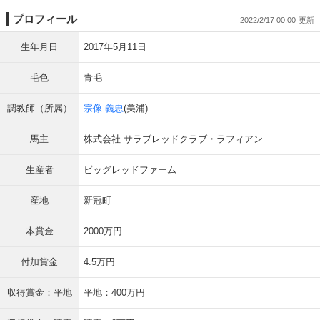
プロフィール
2022/2/17 00:00
生年月日
2017年5月11日
毛色
青毛
調教師（所属）
宗像 義忠
(美浦)
馬主
株式会社 サラブレッドクラブ・ラフィアン
生産者
ビッグレッドファーム
産地
新冠町
本賞金
2000万円
付加賞金
4.5万円
収得賞金：平地
平地：400万円