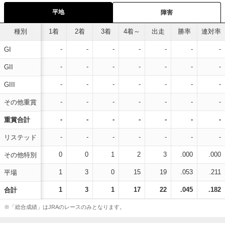
平地
障害
種別
1着
2着
3着
4着～
出走
勝率
連対率
-
-
-
-
-
-
-
GI
-
-
-
-
-
-
-
GII
-
-
-
-
-
-
-
GIII
-
-
-
-
-
-
-
その他重賞
-
-
-
-
-
-
-
重賞合計
-
-
-
-
-
-
-
リステッド
0
0
1
2
3
.000
.000
その他特別
1
3
0
15
19
.053
.211
平場
1
3
1
17
22
.045
.182
合計
※「総合成績」はJRAのレースのみとなります。