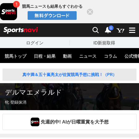
競馬ニュースも結果もすぐわかる
閉じる
スポーツナビ
検索
通知
i
ログイン
ID新規取得
競馬トップ
日程・結果
動画
ニュース
コラム
公式情
真中満＆五十嵐亮太が佐賀競馬予想に挑戦！（PR）
デルマエメラルド
牝 登録抹消
先週的中! AIが日曜重賞を大予想