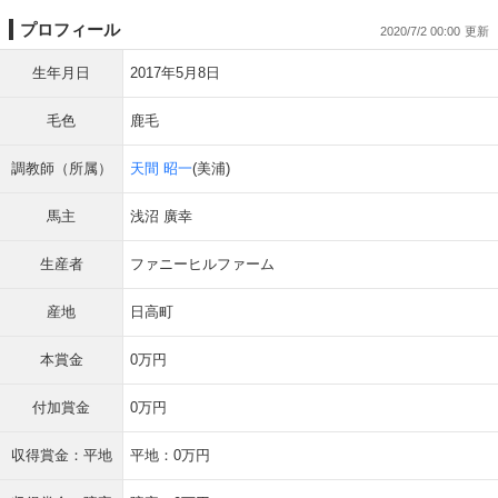
プロフィール
2020/7/2 00:00
生年月日
2017年5月8日
毛色
鹿毛
調教師（所属）
天間 昭一
(美浦)
馬主
浅沼 廣幸
生産者
ファニーヒルファーム
産地
日高町
本賞金
0万円
付加賞金
0万円
収得賞金：平地
平地：0万円