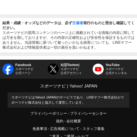
結果・成績・オッズなどのデータは、必ず
主催者
発行のものと照合し確認してく
ださい。
スポーツナビの競馬コンテンツのページ上に掲載されている情報の内容に関して
は万全を期しておりますが、その内容の正確性および安全性を保証するものでは
ありません。当該情報に基づいて被ったいかなる損害についても、LINEヤフー
株式会社および情報提供者は一切の責任を負いかねます。
Facebook
X(旧Twitter)
YouTube
スポーツナビ
スポーツナビ
スポーツナビ
公式ページ
公式アカウント
公式チャンネル
スポーツナビ
Yahoo! JAPAN
スポーツナビはYahoo! JAPANのサービスであり、LINEヤフー株式会社がス
ポーツナビ株式会社と協力して運営しています。
プライバシーポリシー
プライバシーセンター
規約
会社概要
免責事項
広告掲載について
スタッフ募集
ご意見・ご要望
ヘルプ