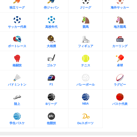
独立リーグ
侍ジャパン
Jリーグ
海外サッカー
サッカー代表
高校年代
競馬
地方競馬
ボートレース
大相撲
フィギュア
カーリング
格闘技
ゴルフ
テニス
卓球
F1
バドミントン
バレーボール
ラグビー
NBA
陸上
Bリーグ
バスケ代表
学生バスケ
他競技
Doスポーツ