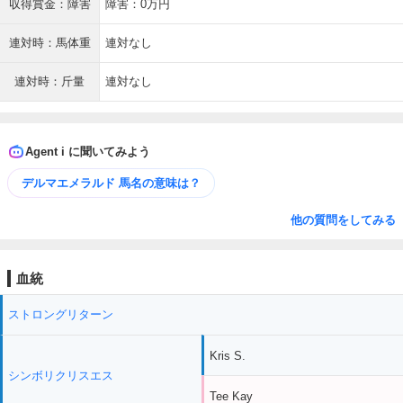
収得賞金：障害
障害：0万円
連対時：馬体重
連対なし
連対時：斤量
連対なし
Agent i に聞いてみよう
デルマエメラルド 馬名の意味は？
他の質問をしてみる
血統
ストロングリターン
Kris S.
シンボリクリスエス
Tee Kay