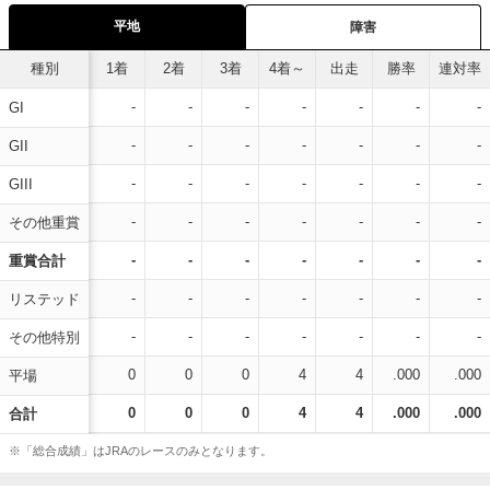
平地
障害
種別
1着
2着
3着
4着～
出走
勝率
連対率
-
-
-
-
-
-
-
GI
-
-
-
-
-
-
-
GII
-
-
-
-
-
-
-
GIII
-
-
-
-
-
-
-
その他重賞
-
-
-
-
-
-
-
重賞合計
-
-
-
-
-
-
-
リステッド
-
-
-
-
-
-
-
その他特別
0
0
0
4
4
.000
.000
平場
0
0
0
4
4
.000
.000
合計
※「総合成績」はJRAのレースのみとなります。