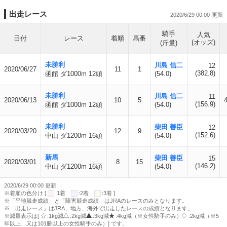
出走レース
2020/6/29 00:00
騎手
人気
日付
レース
着順
馬番
(オッズ)
(斤量)
未勝利
川島 信二
12
2020/06/27
11
1
(382.8)
函館 ダ1000m 12頭
(54.0)
未勝利
川島 信二
11
2020/06/13
10
5
(156.9)
函館 ダ1000m 12頭
(54.0)
未勝利
柴田 善臣
12
2020/03/20
12
9
(152.6)
中山 ダ1200m 16頭
(54.0)
新馬
柴田 善臣
15
2020/03/01
8
15
(146.2)
中山 ダ1200m 16頭
(54.0)
2020/6/29 00:00 更新
※着順の色分け [
:1着
:2着
:3着 ]
※「平地競走成績」と「障害競走成績」はJRAのレースのみとなります。
※「出走レース」はJRA、地方、海外で出走したレースの成績となります。
※減量表示は[
:1kg減
:2kg減
:3kg減
:4kg減（※女性騎手のみ）
:2kg減（※5
年以上、又は101勝以上の女性騎手のみ）] です。