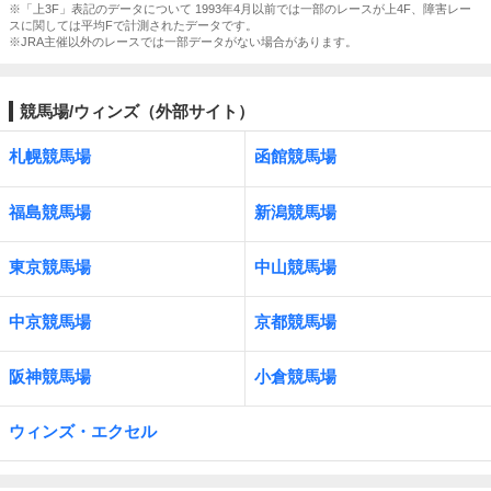
※「上3F」表記のデータについて 1993年4月以前では一部のレースが上4F、障害レー
スに関しては平均Fで計測されたデータです。
※JRA主催以外のレースでは一部データがない場合があります。
競馬場/ウィンズ（外部サイト）
札幌競馬場
函館競馬場
福島競馬場
新潟競馬場
東京競馬場
中山競馬場
中京競馬場
京都競馬場
阪神競馬場
小倉競馬場
ウィンズ・エクセル