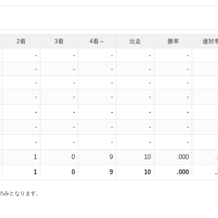
2着
3着
4着～
出走
勝率
連対
-
-
-
-
-
-
-
-
-
-
-
-
-
-
-
-
-
-
-
-
-
-
-
-
-
-
-
-
-
-
-
-
-
-
-
1
0
9
10
.000
1
0
9
10
.000
スのみとなります。