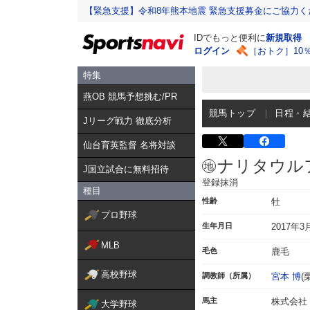
【緊急支援】令和8年熊本地震 緊急支援募金にご協力く
IDでもっと便利に
新規取得
ログイン
［おトク］10
特集
燕OB 競馬予想挑む/PR
競馬トップ
日程・
Jリーグ戦力 徹底分析
仙台育英監督 名将対談
ナリタウル
J国立試合に無料招待
登録抹消
種目
性齢
牡
プロ野球
生年月日
2017年3
MLB
毛色
鹿毛
高校野球
調教師（所属）
宮本 博
(
馬主
株式会社
大学野球