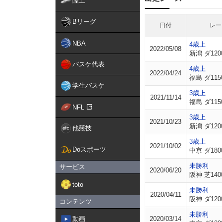
陸上
Bリーグ
日付
レー
NBA
4歳上
2022/05/08
新潟 ダ120
バスケ代表
4歳上
2022/04/24
福島 ダ115
学生バスケ
3歳上
2021/11/14
福島 ダ115
NFL
3歳上
2021/10/23
新潟 ダ120
他競技
3歳上
2021/10/02
Doスポーツ
中京 ダ180
未勝利
サービス
2020/06/20
阪神 芝140
toto
未勝利
2020/04/11
阪神 ダ120
コンテンツ
未勝利
動画
2020/03/14