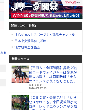
関連リンク（外部）
【YouTube】スポーツナビ競馬チャンネル
日本中央競馬会（JRA）
地方競馬全国協会
てみる
新着ニュース
【三河Ｓ・金曜気配】昇級２戦
目ロードヴォイジャーは暑さが
最大の敵？ 坂口調教師「走り
のバランスが良くなりました」
馬トク報知
2026/8/7 17:20
【ＣＢＣ賞・金曜気配】「いき
なりやれても」東田調教師が太
鼓判 レッドエヴァンスが５歳