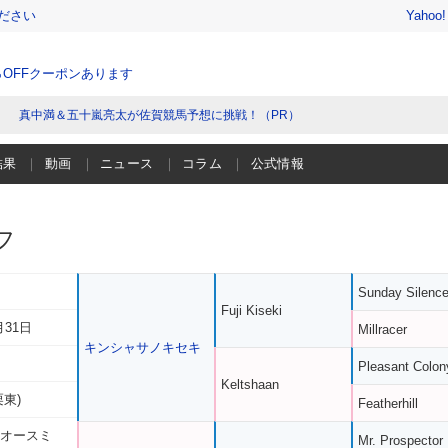
ださい
Yahoo
％OFFクーポンあります
真中満＆五十嵐亮太が佐賀競馬予想に挑戦！（PR）
結果
動画
ニュース
コラム
公式情報
フ
Sunday Silenc
Fuji Kiseki
月31日
Millracer
キンシャサノキセキ
Pleasant Colon
Keltshaan
栗東)
Featherhill
 オースミ
Mr. Prospector