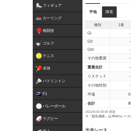
フィギュア
平地
障害
カーリング
種別
1着
格闘技
GI
-
GII
-
ゴルフ
GIII
-
テニス
その他重賞
-
重賞合計
-
卓球
リステッド
-
バドミントン
その他特別
-
F1
平場
0
合計
0
バレーボール
2022/5/16 00:00 更新
※「総合成績」はJRAのレー
ラグビー
出走レース