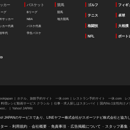
ッカー
バスケット
競馬
ゴルフ
フィギ
リーグ
Bリーグ
競馬
テニス
卓球
外サッカー
NBA
地方競馬
格闘技
大相撲
ッカー代表
バスケ代表
校年代
学生バスケ
NFL
ボート
to
kjapan
ホテル、旅館予約サイト 一休.com
レストラン予約サイト 一休.com レ
料理レシピ動画サービス クラシル
仕事・求人探しはスタンバイ
国内No.1女性向けメデ
st」
Yahoo! JAPAN
oo! JAPANのサービスであり、LINEヤフー株式会社がスポーツナビ株式会社と協
ンター
-
利用規約
-
会社概要
-
免責事項
-
広告掲載について
-
スタッフ募集