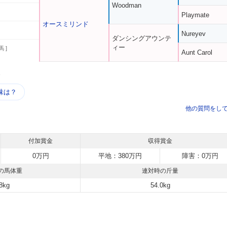
Woodman
Playmate
オースミリンド
Nureyev
ダンシングアウンテ
ィー
馬 ]
Aunt Carol
う
味は？
他の質問をし
付加賞金
収得賞金
0万円
平地：380万円
障害：0万円
の馬体重
連対時の斤量
8kg
54.0kg