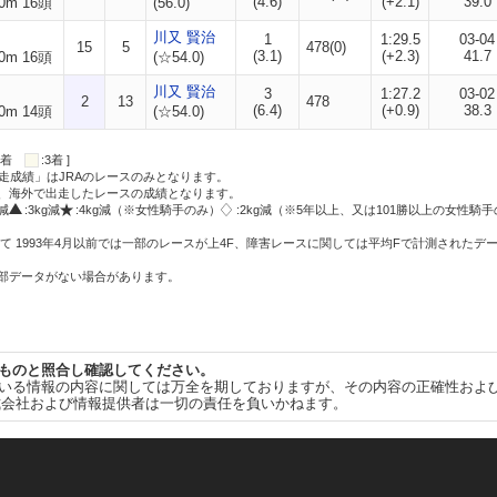
(4.6)
(+2.1)
39.0
0m 16頭
(56.0)
川又 賢治
1
1:29.5
03-04
15
5
478(0)
(3.1)
(+2.3)
41.7
0m 16頭
(☆54.0)
川又 賢治
3
1:27.2
03-02
2
13
478
(6.4)
(+0.9)
38.3
0m 14頭
(☆54.0)
:2着
:3着 ]
走成績」はJRAのレースのみとなります。
方、海外で出走したレースの成績となります。
g減
:3kg減
:4kg減（※女性騎手のみ）
:2kg減（※5年以上、又は101勝以上の女性騎手
て 1993年4月以前では一部のレースが上4F、障害レースに関しては平均Fで計測されたデ
一部データがない場合があります。
ものと照合し確認してください。
いる情報の内容に関しては万全を期しておりますが、その内容の正確性およ
式会社および情報提供者は一切の責任を負いかねます。