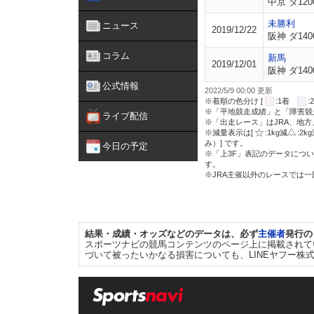
中京 ダ120
未勝利
ニュース
2019/12/22
阪神 ダ140
コラム
新馬
2019/12/01
阪神 ダ140
公式情報
2022/5/9 00:00 更新
※着順の色分け [
:1着
※「平地競走成績」と「障害競
ライブ配信
※「出走レース」はJRA、地
※減量表示は[
:1kg減
:2k
み）] です。
今日の予定
※「上3F」表記のデータについ
す。
※JRA主催以外のレースでは
結果・成績・オッズなどのデータは、必ず
主催者
発行の
スポーツナビの競馬コンテンツのページ上に掲載されて
づいて被ったいかなる損害についても、LINEヤフー株