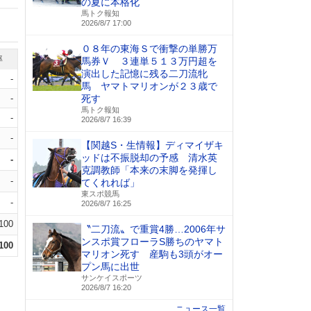
の夏に本格化
馬トク報知
2026/8/7 17:00
０８年の東海Ｓで衝撃の単勝万
率
馬券Ｖ ３連単５１３万円超を
演出した記憶に残る二刀流牝
-
馬 ヤマトマリオンが２３歳で
-
死す
馬トク報知
-
2026/8/7 16:39
-
【関越S・生情報】ディマイザキ
ッドは不振脱却の予感 清水英
-
克調教師「本来の末脚を発揮し
-
てくれれば」
東スポ競馬
-
2026/8/7 16:25
.100
〝二刀流〟で重賞4勝…2006年サ
ンスポ賞フローラS勝ちのヤマト
.100
マリオン死す 産駒も3頭がオー
プン馬に出世
サンケイスポーツ
2026/8/7 16:20
ニュース一覧