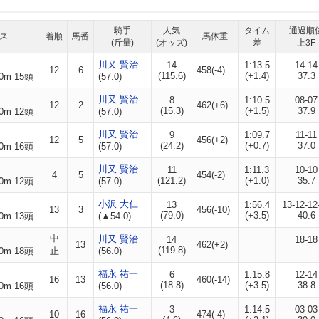
騎手
人気
タイム
通過順
ス
着順
馬番
馬体重
(斤量)
(オッズ)
差
上3F
川又 賢治
14
1:13.5
14-14
12
6
458(-4)
(115.6)
(+1.4)
37.3
0m 15頭
(57.0)
川又 賢治
8
1:10.5
08-07
12
2
462(+6)
(15.3)
(+1.5)
37.9
0m 12頭
(57.0)
川又 賢治
9
1:09.7
11-11
12
5
456(+2)
(24.2)
(+0.7)
37.0
0m 16頭
(57.0)
川又 賢治
11
1:11.3
10-10
4
5
454(-2)
(121.2)
(+1.0)
35.7
0m 12頭
(57.0)
小沢 大仁
13
1:56.4
13-12-12
13
3
456(-10)
(79.0)
(+3.5)
40.6
0m 13頭
(▲54.0)
中
川又 賢治
14
18-18
13
462(+2)
(119.8)
-
0m 18頭
止
(56.0)
福永 祐一
6
1:15.8
12-14
16
13
460(-14)
(18.8)
(+3.5)
38.8
0m 16頭
(56.0)
福永 祐一
3
1:14.5
03-03
10
16
474(-4)