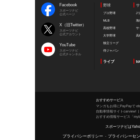
Facebook
野球
サ
スポーツナビ
プロ野球
J
公式ページ
MLB
海
X（旧Twitter）
高校野球
サ
スポーツナビ
公式アカウント
大学野球
高
独立リーグ
YouTube
スポーツナビ
侍ジャパン
公式チャンネル
ライブ
to
おすすめサービス
マンガもお得にPayPayで eboo
自動車情報サイトcarview!
おすすめ情報サービス「mybe
スポーツナビはYah
プライバシーポリシー
-
プライバシーセ