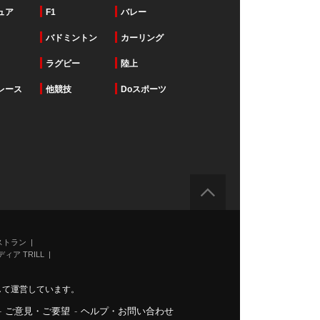
ュア
F1
バレー
バドミントン
カーリング
ラグビー
陸上
レース
他競技
Doスポーツ
ストラン
ィア TRILL
力して運営しています。
-
ご意見・ご要望
-
ヘルプ・お問い合わせ