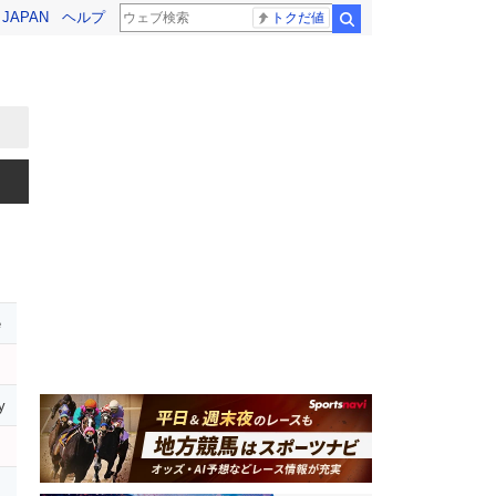
! JAPAN
ヘルプ
トクだ値
検索
e
y