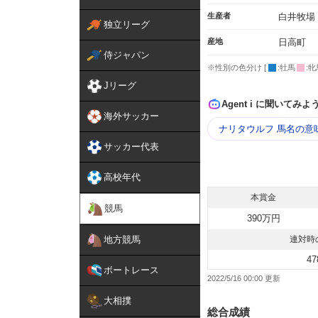
生産者
白井牧場
独立リーグ
産地
日高町
侍ジャパン
※性別の色分け [
:牡馬
:牝
Jリーグ
Agent i に聞いてみよ
海外サッカー
ナリタウルフ 馬名の意
サッカー代表
高校年代
本賞金
競馬
390万円
地方競馬
連対時
47
ボートレース
2022/5/16 00:00
大相撲
総合成績