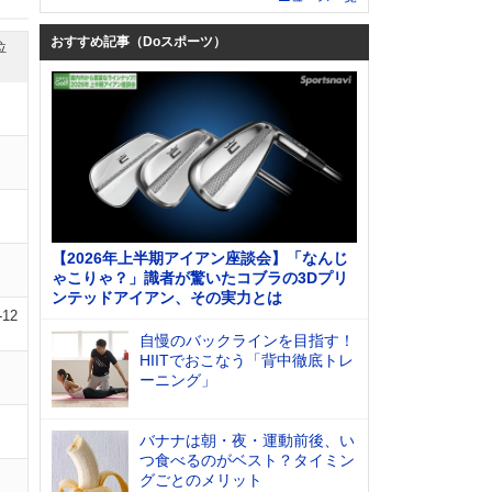
おすすめ記事（Doスポーツ）
位
【2026年上半期アイアン座談会】「なんじ
ゃこりゃ？」識者が驚いたコブラの3Dプリ
ンテッドアイアン、その実力とは
-12
自慢のバックラインを目指す！
HIITでおこなう「背中徹底トレ
ーニング」
バナナは朝・夜・運動前後、い
つ食べるのがベスト？タイミン
グごとのメリット