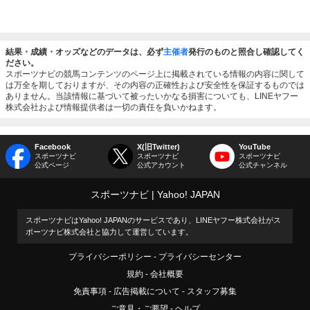
結果・成績・オッズなどのデータは、必ず
主催者
発行のものと照合し確認してく
ださい。
スポーツナビの競馬コンテンツのページ上に掲載されている情報の内容に関して
は万全を期しておりますが、その内容の正確性および安全性を保証するものでは
ありません。当該情報に基づいて被ったいかなる損害についても、LINEヤフー
株式会社および情報提供者は一切の責任を負いかねます。
Facebook
X(旧Twitter)
YouTube
スポーツナビ
スポーツナビ
スポーツナビ
公式ページ
公式アカウント
公式チャンネル
スポーツナビ
Yahoo! JAPAN
スポーツナビはYahoo! JAPANのサービスであり、LINEヤフー株式会社がス
ポーツナビ株式会社と協力して運営しています。
プライバシーポリシー
プライバシーセンター
規約
会社概要
免責事項
広告掲載について
スタッフ募集
ご意見・ご要望
ヘルプ