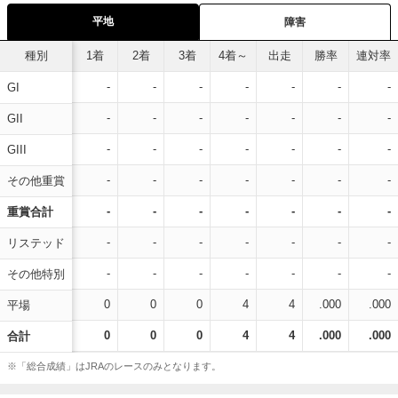
平地
障害
種別
1着
2着
3着
4着～
出走
勝率
連対率
-
-
-
-
-
-
-
GI
-
-
-
-
-
-
-
GII
-
-
-
-
-
-
-
GIII
-
-
-
-
-
-
-
その他重賞
-
-
-
-
-
-
-
重賞合計
-
-
-
-
-
-
-
リステッド
-
-
-
-
-
-
-
その他特別
0
0
0
4
4
.000
.000
平場
0
0
0
4
4
.000
.000
合計
※「総合成績」はJRAのレースのみとなります。