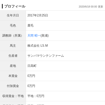
プロフィール
2020/6/18 00:00
生年月日
2017年2月25日
毛色
鹿毛
調教師（所属）
天間 昭一
(美浦)
馬主
株式会社 LS.M
生産者
サンバマウンテンファーム
産地
日高町
本賞金
0万円
付加賞金
0万円
収得賞金：平地
平地：0万円