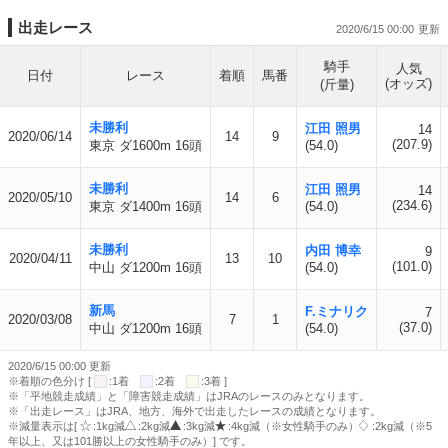
出走レース
2020/6/15 00:00
騎手
人気
日付
レース
着順
馬番
(オッズ)
(斤量)
未勝利
江田 照男
14
2020/06/14
14
9
(207.9)
東京 ダ1600m 16頭
(54.0)
未勝利
江田 照男
14
2020/05/10
14
6
(234.6)
東京 ダ1400m 16頭
(54.0)
未勝利
内田 博幸
9
2020/04/11
13
10
(101.0)
中山 ダ1200m 16頭
(54.0)
新馬
F.ミナリク
7
2020/03/08
7
1
(37.0)
中山 ダ1200m 16頭
(54.0)
2020/6/15 00:00 更新
※着順の色分け [
:1着
:2着
:3着 ]
※「平地競走成績」と「障害競走成績」はJRAのレースのみとなります。
※「出走レース」はJRA、地方、海外で出走したレースの成績となります。
※減量表示は[
:1kg減
:2kg減
:3kg減
:4kg減（※女性騎手のみ）
:2kg減（※5
年以上、又は101勝以上の女性騎手のみ）] です。