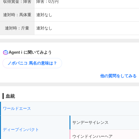
収得賞金：障害
障害：0万円
連対時：馬体重
連対なし
連対時：斤量
連対なし
Agent i に聞いてみよう
ノボパニコ 馬名の意味は？
他の質問をしてみる
血統
ワールドエース
サンデーサイレンス
ディープインパクト
ウインドインハーヘア