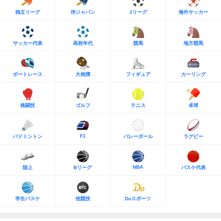
独立リーグ
侍ジャパン
Jリーグ
海外サッカー
サッカー代表
高校年代
競馬
地方競馬
ボートレース
大相撲
フィギュア
カーリング
格闘技
ゴルフ
テニス
卓球
F1
バドミントン
バレーボール
ラグビー
NBA
陸上
Bリーグ
バスケ代表
学生バスケ
他競技
Doスポーツ