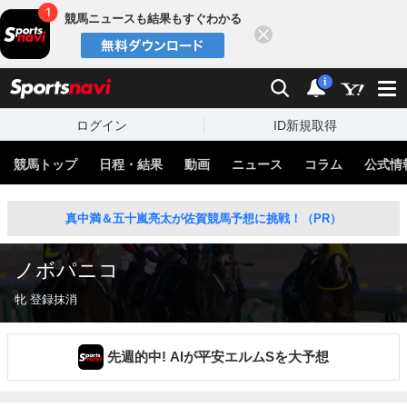
競馬ニュースも結果もすぐわかる
閉じる
スポーツナビ
検索
通知
i
ログイン
ID新規取得
競馬トップ
日程・結果
動画
ニュース
コラム
公式情
真中満＆五十嵐亮太が佐賀競馬予想に挑戦！（PR）
ノボパニコ
牝 登録抹消
先週的中! AIが平安エルムSを大予想