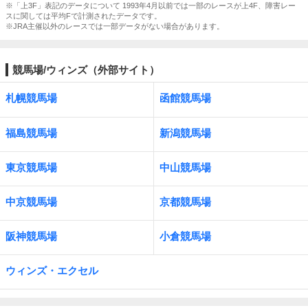
※「上3F」表記のデータについて 1993年4月以前では一部のレースが上4F、障害レー
スに関しては平均Fで計測されたデータです。
※JRA主催以外のレースでは一部データがない場合があります。
競馬場/ウィンズ（外部サイト）
札幌競馬場
函館競馬場
福島競馬場
新潟競馬場
東京競馬場
中山競馬場
中京競馬場
京都競馬場
阪神競馬場
小倉競馬場
ウィンズ・エクセル