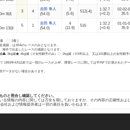
吉田 隼人
3
1:32.7
02-02-
3
4
512(-4)
(5.6)
(+0.2)
35.5
0m 9頭
(54.0)
吉田 隼人
4
1:32.2
01-01-
5
1
516
(11.9)
(+0.4)
35.9
0m 13頭
(54.0)
:2着
:3着 ]
走成績」はJRAのレースのみとなります。
方、海外で出走したレースの成績となります。
g減
:3kg減
:4kg減（※女性騎手のみ）
:2kg減（※5年以上、又は101勝以上の女性騎手
て 1993年4月以前では一部のレースが上4F、障害レースに関しては平均Fで計測されたデ
一部データがない場合があります。
ものと照合し確認してください。
いる情報の内容に関しては万全を期しておりますが、その内容の正確性およ
式会社および情報提供者は一切の責任を負いかねます。