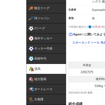
ングス 
独立リーグ
生産者
Summerhi
侍ジャパン
産地
米
※性別の色分け [
:牡馬
:牝
Jリーグ
Agent i に聞いてみよ
海外サッカー
スポーカンテソーロ 馬
サッカー代表
高校年代
本賞金
競馬
2292万円
地方競馬
連対時
516kg 
ボートレース
2021/4/22 00:00
大相撲
総合成績