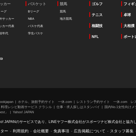
ッカー
バスケット
競馬
ゴルフ
フィギ
リーグ
Bリーグ
競馬
テニス
卓球
外サッカー
NBA
地方競馬
格闘技
大相撲
ッカー代表
バスケ代表
校年代
学生バスケ
NFL
ボート
to
kjapan
ホテル、旅館予約サイト 一休.com
レストラン予約サイト 一休.com レ
料理レシピ動画サービス クラシル
仕事・求人探しはスタンバイ
国内No.1女性向けメデ
st」
Yahoo! JAPAN
oo! JAPANのサービスであり、LINEヤフー株式会社がスポーツナビ株式会社と協
ンター
-
利用規約
-
会社概要
-
免責事項
-
広告掲載について
-
スタッフ募集