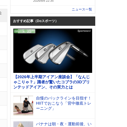
2026/8/8 22:35
ニュース一覧
位
おすすめ記事（Doスポーツ）
【2026年上半期アイアン座談会】「なんじ
ゃこりゃ？」識者が驚いたコブラの3Dプリ
ンテッドアイアン、その実力とは
自慢のバックラインを目指す！
HIITでおこなう「背中徹底トレ
ーニング」
バナナは朝・夜・運動前後、い