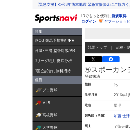
【緊急支援】令和8年熊本地震 緊急支援募金にご協力く
IDでもっと便利に
新規取得
ログイン
ヤフーショッピ
特集
燕OB 競馬予想挑む/PR
競馬トップ
日程・
髙津×三浦 監督対談/PR
Jリーグ戦力 徹底分析
スポーカン
J国立試合に無料招待
登録抹消
種目
性齢
牝
プロ野球
生年月日
2016年1
MLB
毛色
栗毛
高校野球
調教師（所属）
加藤 士
馬主
了徳寺健
大学野球