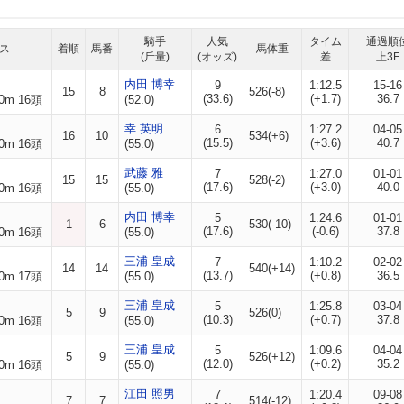
騎手
人気
タイム
通過順
ス
着順
馬番
馬体重
(斤量)
(オッズ)
差
上3F
内田 博幸
9
1:12.5
15-16
15
8
526(-8)
(33.6)
(+1.7)
36.7
0m 16頭
(52.0)
幸 英明
6
1:27.2
04-05
16
10
534(+6)
(15.5)
(+3.6)
40.7
0m 16頭
(55.0)
武藤 雅
7
1:27.0
01-01
15
15
528(-2)
(17.6)
(+3.0)
40.0
0m 16頭
(55.0)
内田 博幸
5
1:24.6
01-01
1
6
530(-10)
(17.6)
(-0.6)
37.8
0m 16頭
(55.0)
三浦 皇成
7
1:10.2
02-02
14
14
540(+14)
(13.7)
(+0.8)
36.5
0m 17頭
(55.0)
三浦 皇成
5
1:25.8
03-04
5
9
526(0)
(10.3)
(+0.7)
37.8
0m 16頭
(55.0)
三浦 皇成
5
1:09.6
04-04
5
9
526(+12)
(12.0)
(+0.2)
35.2
0m 16頭
(55.0)
江田 照男
7
1:20.4
09-08
7
7
514(-12)