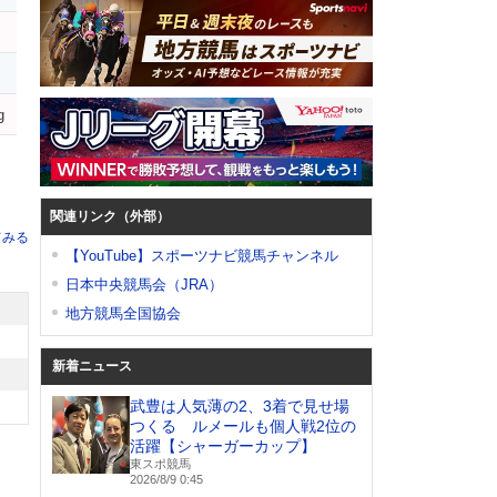
g
関連リンク（外部）
てみる
【YouTube】スポーツナビ競馬チャンネル
日本中央競馬会（JRA）
地方競馬全国協会
新着ニュース
武豊は人気薄の2、3着で見せ場
つくる ルメールも個人戦2位の
活躍【シャーガーカップ】
東スポ競馬
2026/8/9 0:45