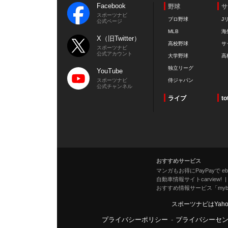
Facebook
野球
サ
スポーツナビ
プロ野球
J
公式ページ
MLB
海
X（旧Twitter）
高校野球
サ
スポーツナビ
公式アカウント
大学野球
高
独立リーグ
YouTube
スポーツナビ
侍ジャパン
公式チャンネル
ライブ
to
おすすめサービス
マンガもお得にPayPayで eboo
自動車情報サイトcarview!
おすすめ情報サービス「mybe
スポーツナビはYah
プライバシーポリシー
-
プライバシーセ