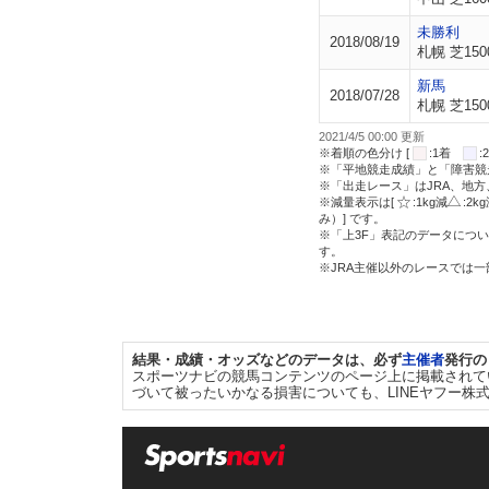
未勝利
2018/08/19
札幌 芝150
新馬
2018/07/28
札幌 芝150
2021/4/5 00:00 更新
※着順の色分け [
:1着
※「平地競走成績」と「障害競
※「出走レース」はJRA、地
※減量表示は[
:1kg減
:2k
み）] です。
※「上3F」表記のデータについ
す。
※JRA主催以外のレースでは
結果・成績・オッズなどのデータは、必ず
主催者
発行の
スポーツナビの競馬コンテンツのページ上に掲載されて
づいて被ったいかなる損害についても、LINEヤフー株