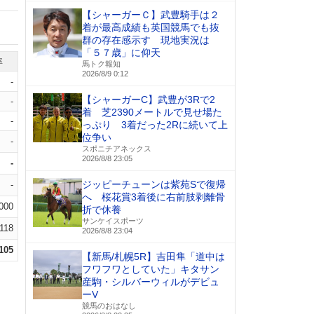
【シャーガーＣ】武豊騎手は２
着が最高成績も英国競馬でも抜
群の存在感示す 現地実況は
「５７歳」に仰天
率
馬トク報知
2026/8/9 0:12
-
【シャーガーC】武豊が3Rで2
-
着 芝2390メートルで見せ場た
-
っぷり 3着だった2Rに続いて上
位争い
-
スポニチアネックス
2026/8/8 23:05
-
ジッピーチューンは紫苑Sで復帰
-
へ 桜花賞3着後に右前肢剥離骨
.000
折で休養
サンケイスポーツ
.118
2026/8/8 23:04
.105
【新馬/札幌5R】吉田隼「道中は
フワフワとしていた」キタサン
産駒・シルバーウィルがデビュ
ーV
競馬のおはなし