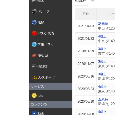
陸上
Bリーグ
日付
レー
NBA
葛飾特
2021/04/03
中山 ダ120
バスケ代表
4歳上
2021/01/23
中京 ダ140
学生バスケ
3歳上
2020/11/29
東京 ダ140
NFL
3歳上
2020/11/07
東京 ダ140
他競技
3歳上
2020/08/16
Doスポーツ
新潟 芝120
サービス
4歳上
2020/05/23
東京 ダ140
toto
五泉特
2020/05/10
新潟 芝120
コンテンツ
4歳上
動画
2020/02/08