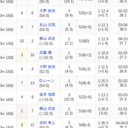
(18.1)
(+0.8)
36.9
0m 16頭
(55.0)
大野 拓弥
3
1:12.4
02-02
4
6
526(+2)
(9.4)
(+0.7)
38.2
0m 16頭
(54.0)
丸山 元気
3
1:12.1
03-04
6
7
524(+6)
(6.3)
(+1.0)
38.0
0m 16頭
(54.0)
横山 武史
1
1:12.9
09-10
10
2
518(0)
(2.1)
(+1.4)
37.7
0m 13頭
(☆52.0)
武藤 雅
1
1:10.8
02-02
3
10
518(+2)
(2.8)
(+0.2)
37.2
0m 13頭
(☆52.0)
大野 拓弥
3
1:11.5
03-03
4
4
516(-2)
(4.6)
(+0.6)
36.8
0m 15頭
(52.0)
D.レーン
1
1:25.5
02-02
7
13
518(-4)
(4.0)
(+0.9)
38.0
0m 16頭
(54.0)
坂井 瑠星
3
1:13.2
03-03
4
9
522(+6)
(10.0)
(+0.7)
37.4
0m 16頭
(☆53.0)
横山 武史
1
1:26.6
01-01
1
7
516(+8)
(2.2)
(-0.6)
39.5
0m 16頭
(△52.0)
吉田 隼人
3
1:36.5
04-04-
3
12
508(-4)
(4.3)
(+0.3)
35.3
0m 15頭
(54.0)