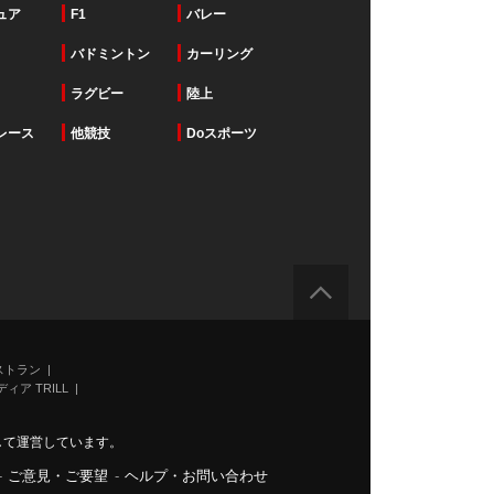
ュア
F1
バレー
バドミントン
カーリング
ラグビー
陸上
レース
他競技
Doスポーツ
ストラン
ィア TRILL
力して運営しています。
-
ご意見・ご要望
-
ヘルプ・お問い合わせ