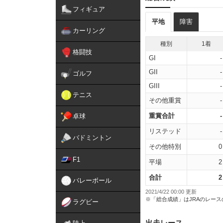
フィギュア
平地
障害
カーリング
種別
1着
格闘技
GI
-
GII
-
ゴルフ
GIII
-
テニス
その他重賞
-
重賞合計
-
卓球
リステッド
-
バドミントン
その他特別
0
F1
平場
2
合計
2
バレーボール
2021/4/22 00:00 更新
※「総合成績」はJRAのレー
ラグビー
出走レース