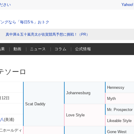
ださい
Yahoo
ングなら「毎日5％」おトク
真中満＆五十嵐亮太が佐賀競馬予想に挑戦！（PR）
結果
動画
ニュース
コラム
公式情報
テソーロ
Hennessy
Johannesburg
月12日
Myth
Scat Daddy
Mr. Prospector
Love Style
津八
(美浦)
Likeable Style
二ホールディ
Gone West