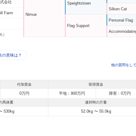
株式会社
Speightstown
Silken Cat
ll Farm
Nimue
Personal Flag
Flag Support
Accommodatin
馬 ]
う
名の意味は？
他の質問をし
付加賞金
収得賞金
0万円
平地：900万円
障害：0万円
の馬体重
連対時の斤量
〜 530kg
52.0kg 〜 55.0kg