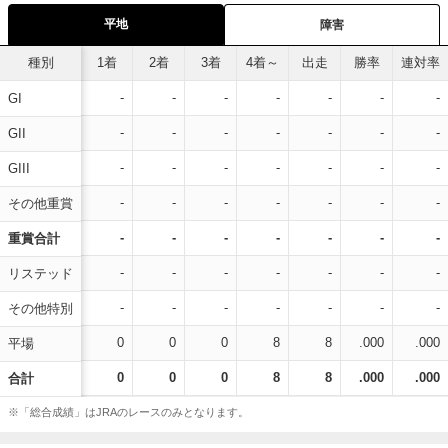
平地
障害
種別
1着
2着
3着
4着～
出走
勝率
連対率
-
-
-
-
-
-
-
GI
-
-
-
-
-
-
-
GII
-
-
-
-
-
-
-
GIII
-
-
-
-
-
-
-
その他重賞
-
-
-
-
-
-
-
重賞合計
-
-
-
-
-
-
-
リステッド
-
-
-
-
-
-
-
その他特別
0
0
0
8
8
.000
.000
平場
0
0
0
8
8
.000
.000
合計
※「総合成績」はJRAのレースのみとなります。