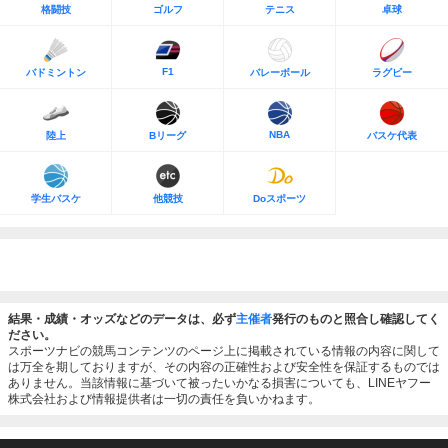
格闘技
ゴルフ
テニス
卓球
F1
バドミントン
バレーボール
ラグビー
NBA
陸上
Bリーグ
バスケ代表
学生バスケ
他競技
Doスポーツ
結果・成績・オッズなどのデータは、必ず
主催者
発行のものと照合し確認してく
ださい。
スポーツナビの競馬コンテンツのページ上に掲載されている情報の内容に関して
は万全を期しておりますが、その内容の正確性および安全性を保証するものでは
ありません。当該情報に基づいて被ったいかなる損害についても、LINEヤフー
株式会社および情報提供者は一切の責任を負いかねます。