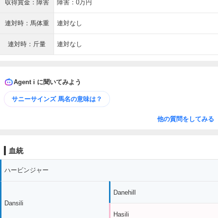
収得賞金：障害
障害：0万円
連対時：馬体重
連対なし
連対時：斤量
連対なし
Agent i に聞いてみよう
サニーサインズ 馬名の意味は？
他の質問をしてみる
血統
ハービンジャー
Danehill
Dansili
Hasili