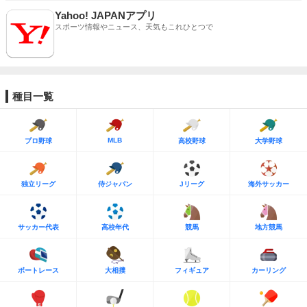
Yahoo! JAPANアプリ
スポーツ情報やニュース、天気もこれひとつで
種目一覧
MLB
プロ野球
高校野球
大学野球
独立リーグ
侍ジャパン
Jリーグ
海外サッカー
サッカー代表
高校年代
競馬
地方競馬
ボートレース
大相撲
フィギュア
カーリング