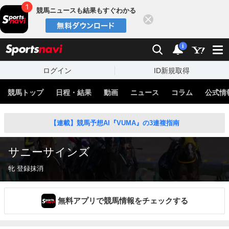
競馬ニュースも結果もすぐわかる
閉じる
スポーツナビ
検索
通知
i
ログイン
ID新規取得
競馬トップ
日程・結果
動画
ニュース
コラム
公式情
【連載】競馬予想AI『VUMA』の3連複指南
サニーサインズ
牝 登録抹消
無料アプリで競馬情報をチェックする