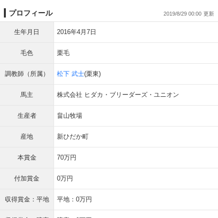
プロフィール
2019/8/29 00:00
生年月日
2016年4月7日
毛色
栗毛
調教師（所属）
松下 武士
(栗東)
馬主
株式会社 ヒダカ・ブリーダーズ・ユニオン
生産者
畠山牧場
産地
新ひだか町
本賞金
70万円
付加賞金
0万円
収得賞金：平地
平地：0万円