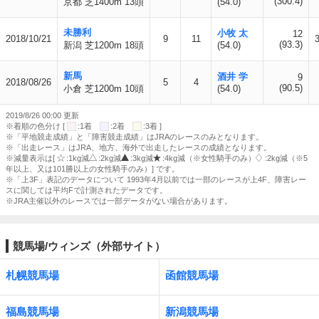
(300.4)
京都 芝1400m 13頭
(54.0)
未勝利
小牧 太
12
2018/10/21
9
11
(93.3)
新潟 芝1200m 18頭
(54.0)
新馬
酒井 学
9
2018/08/26
5
4
(90.5)
小倉 芝1200m 10頭
(54.0)
2019/8/26 00:00 更新
※着順の色分け [
:1着
:2着
:3着 ]
※「平地競走成績」と「障害競走成績」はJRAのレースのみとなります。
※「出走レース」はJRA、地方、海外で出走したレースの成績となります。
※減量表示は[
:1kg減
:2kg減
:3kg減
:4kg減（※女性騎手のみ）
:2kg減（※5
年以上、又は101勝以上の女性騎手のみ）] です。
※「上3F」表記のデータについて 1993年4月以前では一部のレースが上4F、障害レー
スに関しては平均Fで計測されたデータです。
※JRA主催以外のレースでは一部データがない場合があります。
競馬場/ウィンズ（外部サイト）
札幌競馬場
函館競馬場
福島競馬場
新潟競馬場