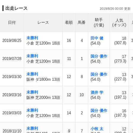
出走レース
2019/8/26 00:00
騎手
人気
日付
レース
着順
馬番
(オッズ)
(斤量)
未勝利
田中 健
18
2019/08/25
16
4
(307.8)
小倉 芝1200m 18頭
(54.0)
未勝利
国分 優作
17
2019/07/28
11
1
(273.3)
小倉 芝1200m 18頭
(54.0)
未勝利
国分 優作
13
2019/03/30
12
8
(227.0)
阪神 ダ1800m 13頭
(54.0)
未勝利
酒井 学
13
2019/03/16
12
10
(197.1)
阪神 芝2000m 13頭
(54.0)
未勝利
国分 優作
16
2019/03/03
14
2
(197.3)
小倉 芝1200m 18頭
(54.0)
未勝利
小牧 太
12
2018/11/10
9
7