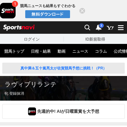
競馬ニュースも結果もすぐわかる
閉じる
スポーツナビ
検索
通知
i
ログイン
ID新規取得
競馬トップ
日程・結果
動画
ニュース
コラム
公式情
真中満＆五十嵐亮太が佐賀競馬予想に挑戦！（PR）
ラヴィブリランテ
牝 登録抹消
先週的中! AIが日曜重賞を大予想