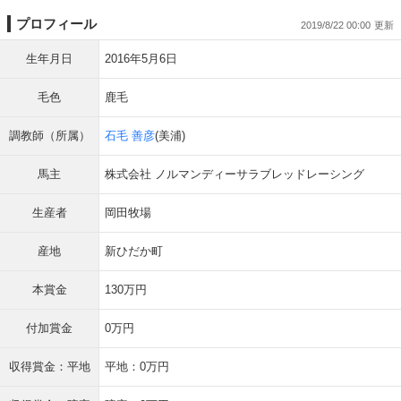
プロフィール
2019/8/22 00:00
生年月日
2016年5月6日
毛色
鹿毛
調教師（所属）
石毛 善彦
(美浦)
馬主
株式会社 ノルマンディーサラブレッドレーシング
生産者
岡田牧場
産地
新ひだか町
本賞金
130万円
付加賞金
0万円
収得賞金：平地
平地：0万円