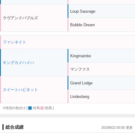
Loup Sauvage
ラヴアンドバブルズ
Bubble Dream
ファシネイト
Kingmambo
キングカメハメハ
マンファス
Grand Lodge
スイートハビタット
Lindesberg
※性別の色分け [
:牡馬
:牝馬 ]
総合成績
2019/8/22 00:00