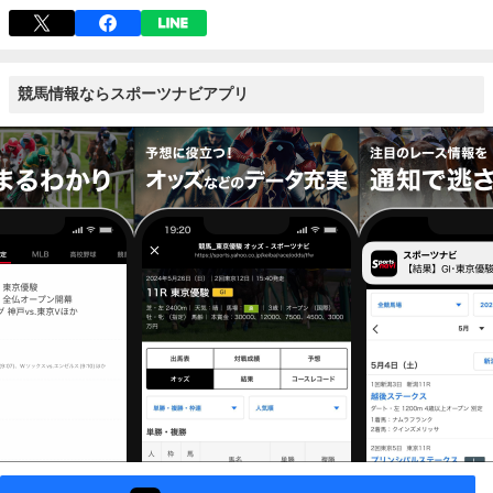
競馬情報ならスポーツナビアプリ