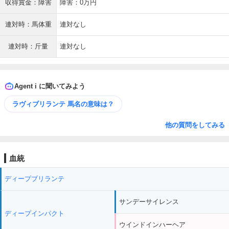
収得賞金：障害
障害：0万円
連対時：馬体重
連対なし
連対時：斤量
連対なし
Agent i に聞いてみよう
ラヴィブリランテ 馬名の意味は？
他の質問をしてみる
血統
ディープブリランテ
サンデーサイレンス
ディープインパクト
ウインドインハーヘア