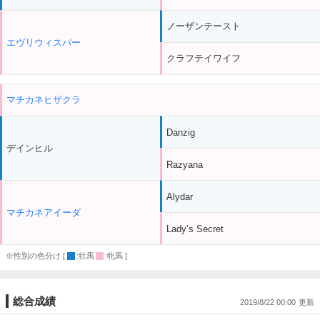
ノーザンテースト
エヴリウィスパー
クラフテイワイフ
マチカネヒザクラ
Danzig
デインヒル
Razyana
Alydar
マチカネアイーダ
Lady’s Secret
※性別の色分け [
:牡馬
:牝馬 ]
総合成績
2019/8/22 00:00