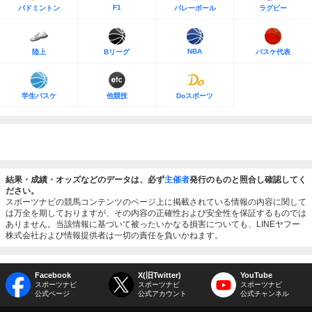
F1
バドミントン
バレーボール
ラグビー
NBA
陸上
Bリーグ
バスケ代表
学生バスケ
他競技
Doスポーツ
結果・成績・オッズなどのデータは、必ず
主催者
発行のものと照合し確認してく
ださい。
スポーツナビの競馬コンテンツのページ上に掲載されている情報の内容に関して
は万全を期しておりますが、その内容の正確性および安全性を保証するものでは
ありません。当該情報に基づいて被ったいかなる損害についても、LINEヤフー
株式会社および情報提供者は一切の責任を負いかねます。
Facebook
X(旧Twitter)
YouTube
スポーツナビ
スポーツナビ
スポーツナビ
公式ページ
公式アカウント
公式チャンネル