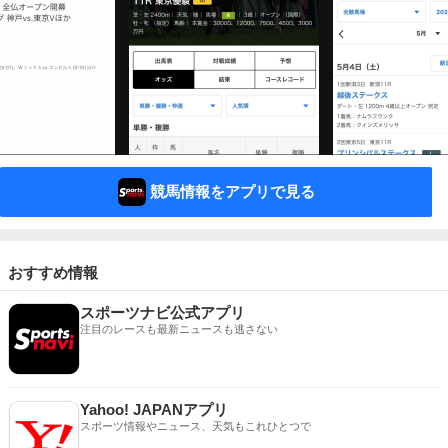
競馬情報をアプリで見る
おすすめ情報
スポーツナビ公式アプリ
注目のレースも最新ニュースも逃さない
Yahoo! JAPANアプリ
スポーツ情報やニュース、天気もこれひとつで