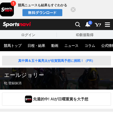
競馬ニュースも結果もすぐわかる
閉じる
スポーツナビ
検索
通知
i
ログイン
ID新規取得
競馬トップ
日程・結果
動画
ニュース
コラム
公式情
真中満＆五十嵐亮太が佐賀競馬予想に挑戦！（PR）
エールジョリー
牝 登録抹消
先週的中! AIが日曜重賞を大予想