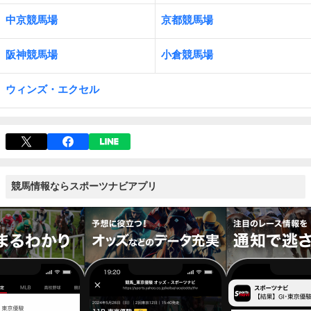
中京競馬場
京都競馬場
阪神競馬場
小倉競馬場
ウィンズ・エクセル
競馬情報ならスポーツナビアプリ