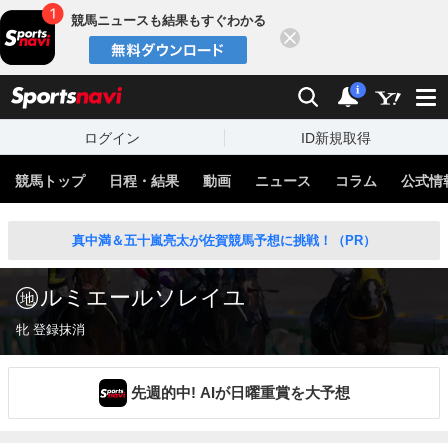
競馬ニュースも結果もすぐわかる
閉じる
スポーツナビ
検索
通知
i
ログイン
ID新規取得
競馬トップ
日程・結果
動画
ニュース
コラム
公式情
真中満＆五十嵐亮太が佐賀競馬予想に挑戦！（PR）
ルミエールソレイユ
牝 登録抹消
先週的中! AIが日曜重賞を大予想