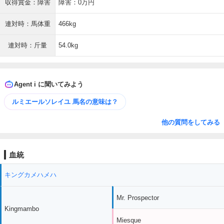
収得賞金：障害
障害：0万円
連対時：馬体重
466kg
連対時：斤量
54.0kg
Agent i に聞いてみよう
ルミエールソレイユ 馬名の意味は？
他の質問をしてみる
血統
キングカメハメハ
Mr. Prospector
Kingmambo
Miesque