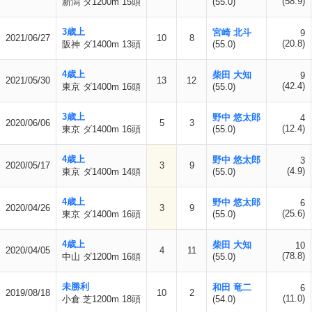
(58.9)
新潟 ダ1200m 15頭
(55.0)
3歳上
宮崎 北斗
9
2021/06/27
10
8
(20.8)
阪神 ダ1400m 13頭
(55.0)
4歳上
柴田 大知
9
2021/05/30
13
12
(42.4)
東京 ダ1400m 16頭
(55.0)
3歳上
野中 悠太郎
4
2020/06/06
5
3
(12.4)
東京 ダ1400m 16頭
(55.0)
4歳上
野中 悠太郎
3
2020/05/17
3
9
(4.9)
東京 ダ1400m 14頭
(55.0)
4歳上
野中 悠太郎
6
2020/04/26
3
9
(25.6)
東京 ダ1400m 16頭
(55.0)
4歳上
柴田 大知
10
2020/04/05
4
11
(78.8)
中山 ダ1200m 16頭
(55.0)
未勝利
和田 竜二
6
2019/08/18
10
2
(11.0)
小倉 芝1200m 18頭
(54.0)