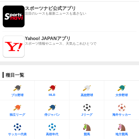
スポーツナビ公式アプリ
注目のレースも最新ニュースも逃さない
Yahoo! JAPANアプリ
スポーツ情報やニュース、天気もこれひとつで
種目一覧
MLB
プロ野球
高校野球
大学野球
独立リーグ
侍ジャパン
Jリーグ
海外サッカー
サッカー代表
高校年代
競馬
地方競馬