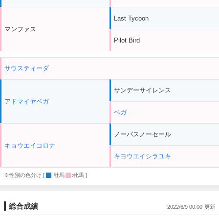
Last Tycoon
マンファス
Pilot Bird
サウスティーダ
サンデーサイレンス
アドマイヤベガ
ベガ
ノーパスノーセール
キョウエイコロナ
キヨウエイシラユキ
※性別の色分け [
:牡馬
:牝馬 ]
総合成績
2022/6/9 00:00