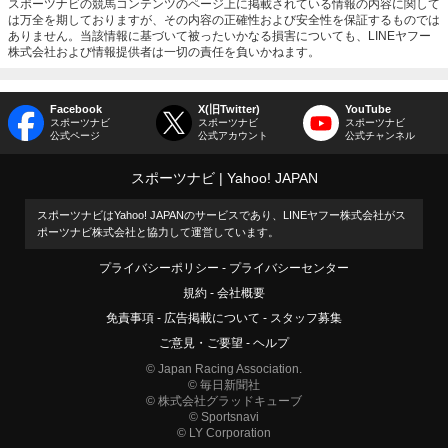
スポーツナビの競馬コンテンツのページ上に掲載されている情報の内容に関して
は万全を期しておりますが、その内容の正確性および安全性を保証するものでは
ありません。当該情報に基づいて被ったいかなる損害についても、LINEヤフー
株式会社および情報提供者は一切の責任を負いかねます。
Facebook
X(旧Twitter)
YouTube
スポーツナビ
スポーツナビ
スポーツナビ
公式ページ
公式アカウント
公式チャンネル
スポーツナビ
Yahoo! JAPAN
スポーツナビはYahoo! JAPANのサービスであり、LINEヤフー株式会社がス
ポーツナビ株式会社と協力して運営しています。
プライバシーポリシー
プライバシーセンター
規約
会社概要
免責事項
広告掲載について
スタッフ募集
ご意見・ご要望
ヘルプ
© Japan Racing Association.
© 毎日新聞社
© 株式会社グラッドキューブ
© Sportsnavi
© LY Corporation