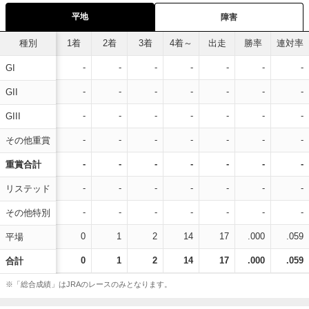
平地
障害
種別
1着
2着
3着
4着～
出走
勝率
連対率
-
-
-
-
-
-
-
GI
-
-
-
-
-
-
-
GII
-
-
-
-
-
-
-
GIII
-
-
-
-
-
-
-
その他重賞
-
-
-
-
-
-
-
重賞合計
-
-
-
-
-
-
-
リステッド
-
-
-
-
-
-
-
その他特別
0
1
2
14
17
.000
.059
平場
0
1
2
14
17
.000
.059
合計
※「総合成績」はJRAのレースのみとなります。