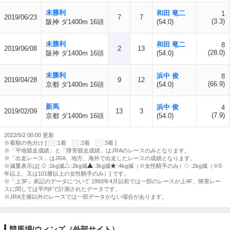
未勝利
和田 竜二
1
2019/06/23
7
7
(3.3)
阪神 ダ1400m 16頭
(54.0)
未勝利
和田 竜二
8
2019/06/08
2
13
(28.0)
阪神 ダ1400m 16頭
(54.0)
未勝利
浜中 俊
8
2019/04/28
9
12
(66.9)
京都 ダ1400m 16頭
(54.0)
新馬
浜中 俊
4
2019/02/09
13
3
(7.9)
京都 ダ1400m 16頭
(54.0)
2022/5/2 00:00 更新
※着順の色分け [
:1着
:2着
:3着 ]
※「平地競走成績」と「障害競走成績」はJRAのレースのみとなります。
※「出走レース」はJRA、地方、海外で出走したレースの成績となります。
※減量表示は[
:1kg減
:2kg減
:3kg減
:4kg減（※女性騎手のみ）
:2kg減（※5
年以上、又は101勝以上の女性騎手のみ）] です。
※「上3F」表記のデータについて 1993年4月以前では一部のレースが上4F、障害レー
スに関しては平均Fで計測されたデータです。
※JRA主催以外のレースでは一部データがない場合があります。
競馬場/ウィンズ（外部サイト）