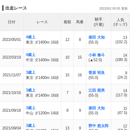
出走レース
2022/5/2 00:00
騎手
人気
日付
レース
着順
馬番
(オッズ)
(斤量)
4歳上
柴田 大知
13
2022/05/01
12
8
(102.2)
東京 ダ1400m 16頭
(55.0)
4歳上
小林 脩斗
14
2022/03/19
10
15
(180.3)
中京 ダ1400m 16頭
(▲52.0)
3歳上
菅原 明良
9
2021/11/07
15
16
(24.2)
東京 ダ1400m 16頭
(55.0)
3歳上
江田 照男
14
2021/10/16
7
9
(117.0)
東京 ダ1400m 16頭
(55.0)
3歳上
柴田 大知
11
2021/09/18
8
9
(47.5)
中山 ダ1200m 14頭
(55.0)
3歳上
野中 悠太郎
12
2021/09/04
13
9