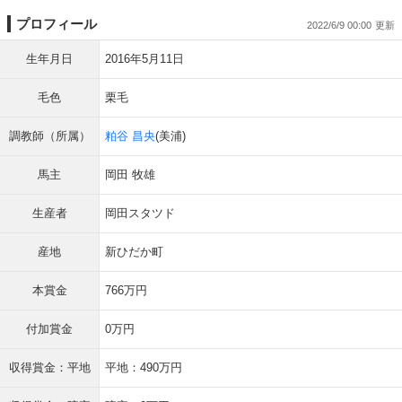
プロフィール
2022/6/9 00:00
生年月日
2016年5月11日
毛色
栗毛
調教師（所属）
粕谷 昌央
(美浦)
馬主
岡田 牧雄
生産者
岡田スタツド
産地
新ひだか町
本賞金
766万円
付加賞金
0万円
収得賞金：平地
平地：490万円