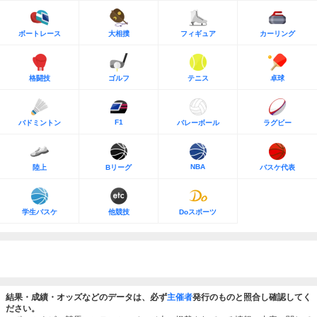
ボートレース
大相撲
フィギュア
カーリング
格闘技
ゴルフ
テニス
卓球
F1
バドミントン
バレーボール
ラグビー
NBA
陸上
Bリーグ
バスケ代表
学生バスケ
他競技
Doスポーツ
結果・成績・オッズなどのデータは、必ず
主催者
発行のものと照合し確認してく
ださい。