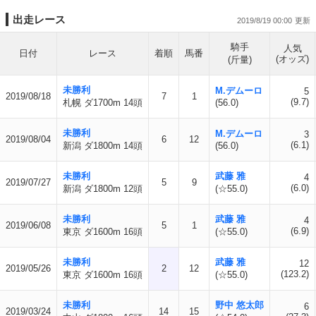
出走レース
2019/8/19 00:00
騎手
人気
日付
レース
着順
馬番
(オッズ)
(斤量)
未勝利
M.デムーロ
5
2019/08/18
7
1
(9.7)
札幌 ダ1700m 14頭
(56.0)
未勝利
M.デムーロ
3
2019/08/04
6
12
(6.1)
新潟 ダ1800m 14頭
(56.0)
未勝利
武藤 雅
4
2019/07/27
5
9
(6.0)
新潟 ダ1800m 12頭
(☆55.0)
未勝利
武藤 雅
4
2019/06/08
5
1
(6.9)
東京 ダ1600m 16頭
(☆55.0)
未勝利
武藤 雅
12
2019/05/26
2
12
(123.2)
東京 ダ1600m 16頭
(☆55.0)
未勝利
野中 悠太郎
6
2019/03/24
14
15