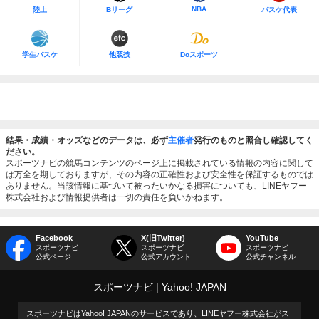
NBA
陸上
Bリーグ
バスケ代表
学生バスケ
他競技
Doスポーツ
結果・成績・オッズなどのデータは、必ず
主催者
発行のものと照合し確認してく
ださい。
スポーツナビの競馬コンテンツのページ上に掲載されている情報の内容に関して
は万全を期しておりますが、その内容の正確性および安全性を保証するものでは
ありません。当該情報に基づいて被ったいかなる損害についても、LINEヤフー
株式会社および情報提供者は一切の責任を負いかねます。
Facebook
X(旧Twitter)
YouTube
スポーツナビ
スポーツナビ
スポーツナビ
公式ページ
公式アカウント
公式チャンネル
スポーツナビ
Yahoo! JAPAN
スポーツナビはYahoo! JAPANのサービスであり、LINEヤフー株式会社がス