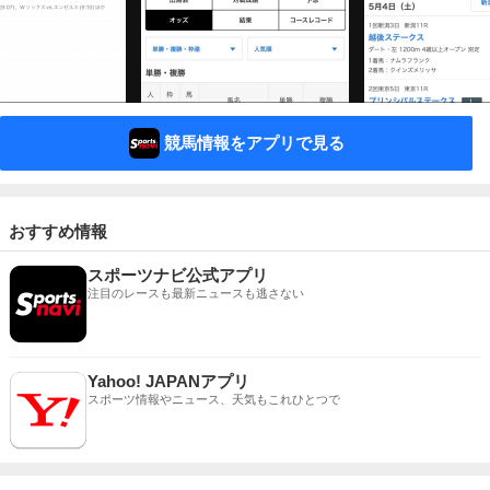
競馬情報をアプリで見る
おすすめ情報
スポーツナビ公式アプリ
注目のレースも最新ニュースも逃さない
Yahoo! JAPANアプリ
スポーツ情報やニュース、天気もこれひとつで