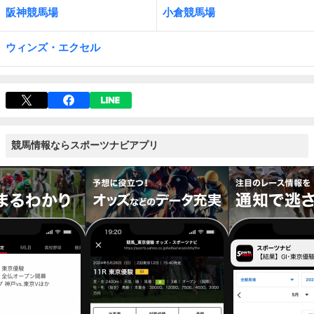
阪神競馬場
小倉競馬場
ウィンズ・エクセル
競馬情報ならスポーツナビアプリ