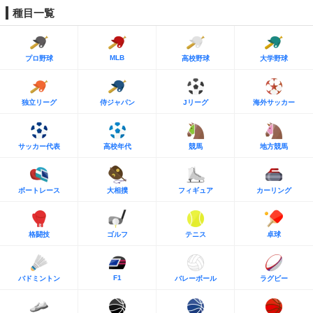
種目一覧
MLB
プロ野球
高校野球
大学野球
独立リーグ
侍ジャパン
Jリーグ
海外サッカー
サッカー代表
高校年代
競馬
地方競馬
ボートレース
大相撲
フィギュア
カーリング
格闘技
ゴルフ
テニス
卓球
F1
バドミントン
バレーボール
ラグビー