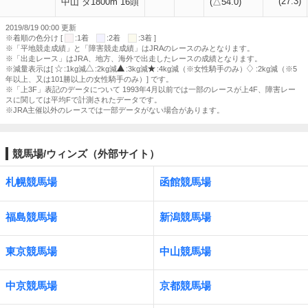
(27.3)
中山 ダ1800m 16頭
(△54.0)
2019/8/19 00:00 更新
※着順の色分け [
:1着
:2着
:3着 ]
※「平地競走成績」と「障害競走成績」はJRAのレースのみとなります。
※「出走レース」はJRA、地方、海外で出走したレースの成績となります。
※減量表示は[
:1kg減
:2kg減
:3kg減
:4kg減（※女性騎手のみ）
:2kg減（※5
年以上、又は101勝以上の女性騎手のみ）] です。
※「上3F」表記のデータについて 1993年4月以前では一部のレースが上4F、障害レー
スに関しては平均Fで計測されたデータです。
※JRA主催以外のレースでは一部データがない場合があります。
競馬場/ウィンズ（外部サイト）
札幌競馬場
函館競馬場
福島競馬場
新潟競馬場
東京競馬場
中山競馬場
中京競馬場
京都競馬場