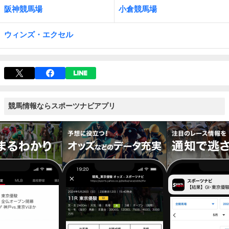
阪神競馬場
小倉競馬場
ウィンズ・エクセル
競馬情報ならスポーツナビアプリ