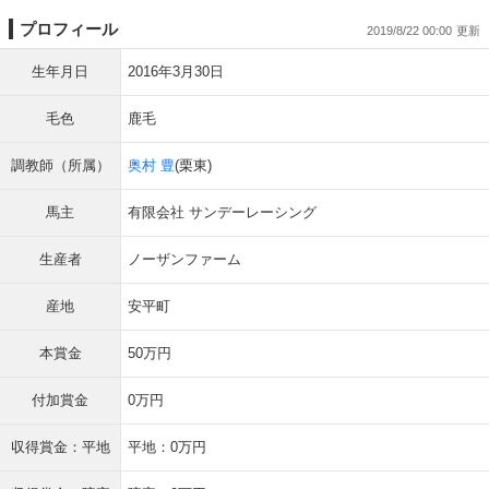
プロフィール
2019/8/22 00:00
生年月日
2016年3月30日
毛色
鹿毛
調教師（所属）
奥村 豊
(栗東)
馬主
有限会社 サンデーレーシング
生産者
ノーザンファーム
産地
安平町
本賞金
50万円
付加賞金
0万円
収得賞金：平地
平地：0万円