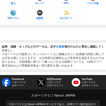
NBA
陸上
Bリーグ
バスケ代表
学生バスケ
他競技
Doスポーツ
結果・成績・オッズなどのデータは、必ず
主催者
発行のものと照合し確認してく
ださい。
スポーツナビの競馬コンテンツのページ上に掲載されている情報の内容に関して
は万全を期しておりますが、その内容の正確性および安全性を保証するものでは
ありません。当該情報に基づいて被ったいかなる損害についても、LINEヤフー
株式会社および情報提供者は一切の責任を負いかねます。
Facebook
X(旧Twitter)
YouTube
スポーツナビ
スポーツナビ
スポーツナビ
公式ページ
公式アカウント
公式チャンネル
スポーツナビ
Yahoo! JAPAN
スポーツナビはYahoo! JAPANのサービスであり、LINEヤフー株式会社がス