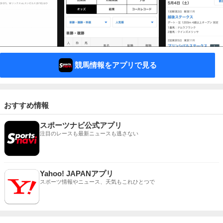
競馬情報をアプリで見る
おすすめ情報
スポーツナビ公式アプリ
注目のレースも最新ニュースも逃さない
Yahoo! JAPANアプリ
スポーツ情報やニュース、天気もこれひとつで