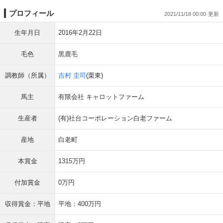
プロフィール
2021/11/18 00:00
生年月日
2016年2月22日
毛色
黒鹿毛
調教師（所属）
吉村 圭司
(栗東)
馬主
有限会社 キャロットファーム
生産者
(有)社台コーポレーション白老ファーム
産地
白老町
本賞金
1315万円
付加賞金
0万円
収得賞金：平地
平地：400万円