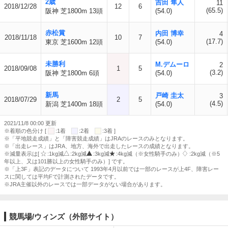
2歳
吉田 隼人
11
2018/12/28
12
6
(65.5)
阪神 芝1800m 13頭
(54.0)
赤松賞
内田 博幸
4
2018/11/18
10
7
(17.7)
東京 芝1600m 12頭
(54.0)
未勝利
M.デムーロ
2
2018/09/08
1
5
(3.2)
阪神 芝1800m 6頭
(54.0)
新馬
戸崎 圭太
3
2018/07/29
2
5
(4.5)
新潟 芝1400m 18頭
(54.0)
2021/11/8 00:00 更新
※着順の色分け [
:1着
:2着
:3着 ]
※「平地競走成績」と「障害競走成績」はJRAのレースのみとなります。
※「出走レース」はJRA、地方、海外で出走したレースの成績となります。
※減量表示は[
:1kg減
:2kg減
:3kg減
:4kg減（※女性騎手のみ）
:2kg減（※5
年以上、又は101勝以上の女性騎手のみ）] です。
※「上3F」表記のデータについて 1993年4月以前では一部のレースが上4F、障害レー
スに関しては平均Fで計測されたデータです。
※JRA主催以外のレースでは一部データがない場合があります。
競馬場/ウィンズ（外部サイト）