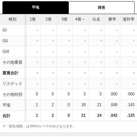
平地
障害
種別
1着
2着
3着
4着～
出走
勝率
連対率
-
-
-
-
-
-
-
GI
-
-
-
-
-
-
-
GII
-
-
-
-
-
-
-
GIII
-
-
-
-
-
-
-
その他重賞
-
-
-
-
-
-
-
重賞合計
-
-
-
-
-
-
-
リステッド
0
0
0
3
3
.000
.000
その他特別
1
2
0
18
21
.048
.143
平場
1
2
0
21
24
.042
.125
合計
※「総合成績」はJRAのレースのみとなります。