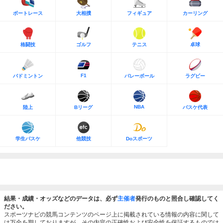
ボートレース
大相撲
フィギュア
カーリング
格闘技
ゴルフ
テニス
卓球
F1
バドミントン
バレーボール
ラグビー
NBA
陸上
Bリーグ
バスケ代表
学生バスケ
他競技
Doスポーツ
結果・成績・オッズなどのデータは、必ず
主催者
発行のものと照合し確認してく
ださい。
スポーツナビの競馬コンテンツのページ上に掲載されている情報の内容に関して
は万全を期しておりますが、その内容の正確性および安全性を保証するものでは