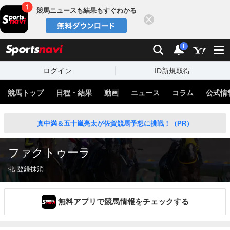
競馬ニュースも結果もすぐわかる
閉じる
スポーツナビ
検索
通知
i
ログイン
ID新規取得
競馬トップ
日程・結果
動画
ニュース
コラム
公式情
真中満＆五十嵐亮太が佐賀競馬予想に挑戦！（PR）
ファクトゥーラ
牝 登録抹消
無料アプリで競馬情報をチェックする