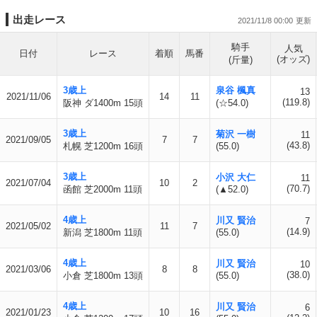
出走レース
2021/11/8 00:00
騎手
人気
日付
レース
着順
馬番
(オッズ)
(斤量)
3歳上
泉谷 楓真
13
2021/11/06
14
11
(119.8)
阪神 ダ1400m 15頭
(☆54.0)
3歳上
菊沢 一樹
11
2021/09/05
7
7
(43.8)
札幌 芝1200m 16頭
(55.0)
3歳上
小沢 大仁
11
2021/07/04
10
2
(70.7)
函館 芝2000m 11頭
(▲52.0)
4歳上
川又 賢治
7
2021/05/02
11
7
(14.9)
新潟 芝1800m 11頭
(55.0)
4歳上
川又 賢治
10
2021/03/06
8
8
(38.0)
小倉 芝1800m 13頭
(55.0)
4歳上
川又 賢治
6
2021/01/23
10
16