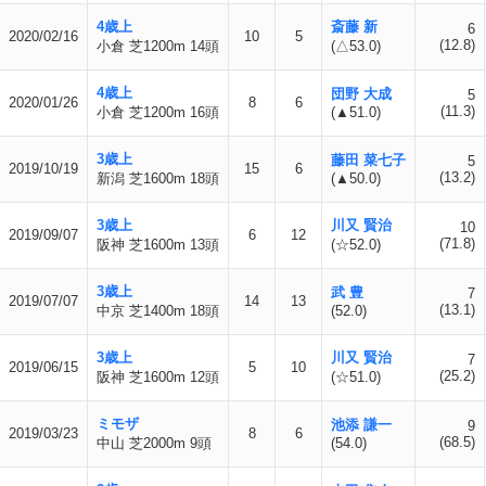
4歳上
斎藤 新
6
2020/02/16
10
5
(12.8)
小倉 芝1200m 14頭
(△53.0)
4歳上
団野 大成
5
2020/01/26
8
6
(11.3)
小倉 芝1200m 16頭
(▲51.0)
3歳上
藤田 菜七子
5
2019/10/19
15
6
(13.2)
新潟 芝1600m 18頭
(▲50.0)
3歳上
川又 賢治
10
2019/09/07
6
12
(71.8)
阪神 芝1600m 13頭
(☆52.0)
3歳上
武 豊
7
2019/07/07
14
13
(13.1)
中京 芝1400m 18頭
(52.0)
3歳上
川又 賢治
7
2019/06/15
5
10
(25.2)
阪神 芝1600m 12頭
(☆51.0)
ミモザ
池添 謙一
9
2019/03/23
8
6
(68.5)
中山 芝2000m 9頭
(54.0)