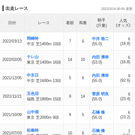
出走レース
2022/3/14 00:00
騎手
人気
日付
レース
着順
馬番
(オッズ)
(斤量)
岡崎特
中井 裕二
6
2022/03/13
7
6
(18.8)
中京 芝1400m 10頭
(55.0)
テレ山
内田 博幸
6
2022/02/05
14
10
(16.8)
東京 芝1400m 16頭
(53.0)
中京日
内田 博幸
9
2021/12/05
5
6
(92.6)
中京 芝1600m 13頭
(55.0)
五色沼
菅原 明良
6
2021/11/21
9
14
(23.4)
福島 芝1800m 15頭
(55.0)
山中湖
石橋 脩
6
2021/10/09
8
5
(23.2)
東京 芝2000m 9頭
(55.0)
松島特
石橋 脩
1
2021/07/03
10
6