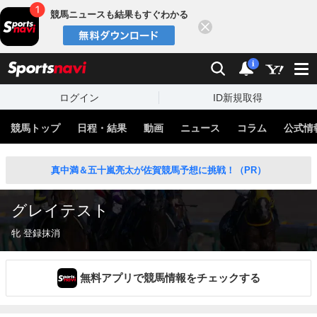
競馬ニュースも結果もすぐわかる
閉じる
スポーツナビ
検索
通知
i
ログイン
ID新規取得
競馬トップ
日程・結果
動画
ニュース
コラム
公式情
真中満＆五十嵐亮太が佐賀競馬予想に挑戦！（PR）
グレイテスト
牝 登録抹消
無料アプリで競馬情報をチェックする