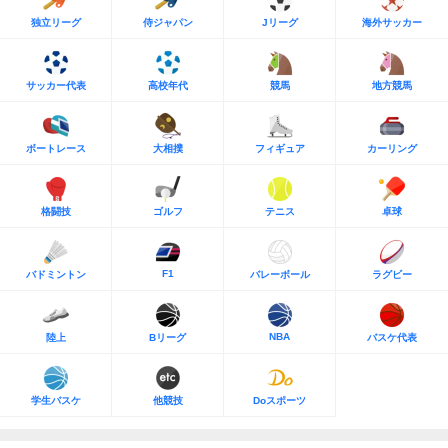
独立リーグ
侍ジャパン
Jリーグ
海外サッカー
サッカー代表
高校年代
競馬
地方競馬
ボートレース
大相撲
フィギュア
カーリング
格闘技
ゴルフ
テニス
卓球
F1
バドミントン
バレーボール
ラグビー
NBA
陸上
Bリーグ
バスケ代表
学生バスケ
他競技
Doスポーツ