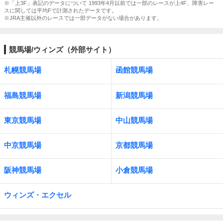
※「上3F」表記のデータについて 1993年4月以前では一部のレースが上4F、障害レー
スに関しては平均Fで計測されたデータです。
※JRA主催以外のレースでは一部データがない場合があります。
競馬場/ウィンズ（外部サイト）
札幌競馬場
函館競馬場
福島競馬場
新潟競馬場
東京競馬場
中山競馬場
中京競馬場
京都競馬場
阪神競馬場
小倉競馬場
ウィンズ・エクセル