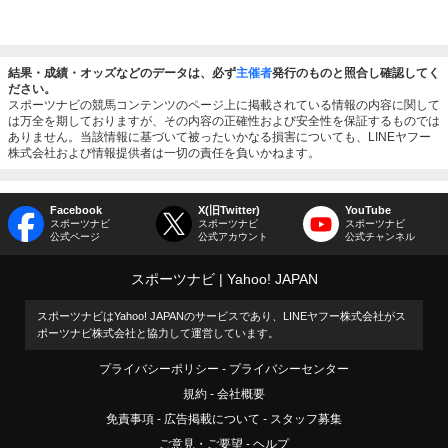
結果・成績・オッズなどのデータは、必ず
主催者
発行のものと照合し確認してく
ださい。
スポーツナビの競馬コンテンツのページ上に掲載されている情報の内容に関して
は万全を期しておりますが、その内容の正確性および安全性を保証するものでは
ありません。当該情報に基づいて被ったいかなる損害についても、LINEヤフー
株式会社および情報提供者は一切の責任を負いかねます。
Facebook
X(旧Twitter)
YouTube
スポーツナビ
スポーツナビ
スポーツナビ
公式ページ
公式アカウント
公式チャンネル
スポーツナビ
Yahoo! JAPAN
スポーツナビはYahoo! JAPANのサービスであり、LINEヤフー株式会社がス
ポーツナビ株式会社と協力して運営しています。
プライバシーポリシー
プライバシーセンター
規約
会社概要
免責事項
広告掲載について
スタッフ募集
ご意見・ご要望
ヘルプ