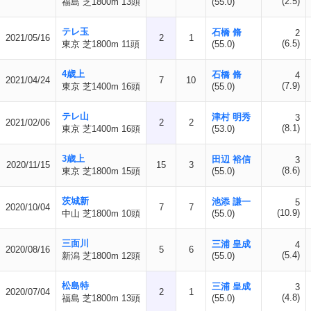
(2.5)
福島 芝1800m 13頭
(55.0)
テレ玉
石橋 脩
2
2021/05/16
2
1
(6.5)
東京 芝1800m 11頭
(55.0)
4歳上
石橋 脩
4
2021/04/24
7
10
(7.9)
東京 芝1400m 16頭
(55.0)
テレ山
津村 明秀
3
2021/02/06
2
2
(8.1)
東京 芝1400m 16頭
(53.0)
3歳上
田辺 裕信
3
2020/11/15
15
3
(8.6)
東京 芝1800m 15頭
(55.0)
茨城新
池添 謙一
5
2020/10/04
7
7
(10.9)
中山 芝1800m 10頭
(55.0)
三面川
三浦 皇成
4
2020/08/16
5
6
(5.4)
新潟 芝1800m 12頭
(55.0)
松島特
三浦 皇成
3
2020/07/04
2
1
(4.8)
福島 芝1800m 13頭
(55.0)