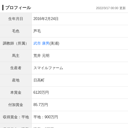
プロフィール
2022/3/17 00:00
生年月日
2016年2月24日
毛色
芦毛
調教師（所属）
武市 康男
(美浦)
馬主
荒井 元明
生産者
スマイルファーム
産地
日高町
本賞金
6120万円
付加賞金
85.7万円
収得賞金：平地
平地：900万円