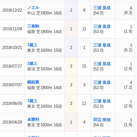
ノエル
三浦 皇成
6
2019/12/22
2
8
(8.3)
中山 芝1800m 16頭
(54.0)
三春駒
三浦 皇成
1
2019/11/09
1
11
(1.9)
福島 芝1800m 14頭
(53.0)
3歳上
三浦 皇成
3
2019/10/21
2
1
(5.2)
東京 芝1600m 15頭
(53.0)
3歳上
三浦 皇成
1
2019/07/27
3
15
(2.9)
新潟 芝1600m 16頭
(52.0)
織姫賞
三浦 皇成
4
2019/07/07
3
3
(7.2)
福島 芝1800m 14頭
(52.0)
3歳上
三浦 皇成
1
2019/06/09
3
12
(2.9)
東京 芝1600m 15頭
(52.0)
未勝利
田辺 裕信
1
2019/04/28
1
4
(1.9)
東京 芝1600m 16頭
(54.0)