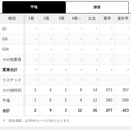
平地
障害
種別
1着
2着
3着
4着～
出走
勝率
連対率
-
-
-
-
-
-
-
GI
-
-
-
-
-
-
-
GII
-
-
-
-
-
-
-
GIII
-
-
-
-
-
-
-
その他重賞
-
-
-
-
-
-
-
重賞合計
-
-
-
-
-
-
-
リステッド
1
4
1
8
14
.071
.357
その他特別
1
5
2
4
12
.083
.500
平場
2
9
3
12
26
.077
.423
合計
※「総合成績」はJRAのレースのみとなります。