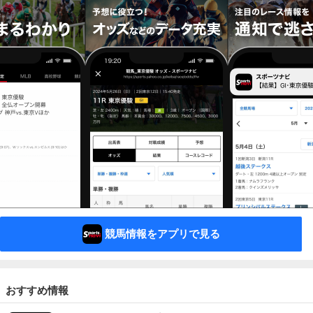
競馬情報をアプリで見る
おすすめ情報