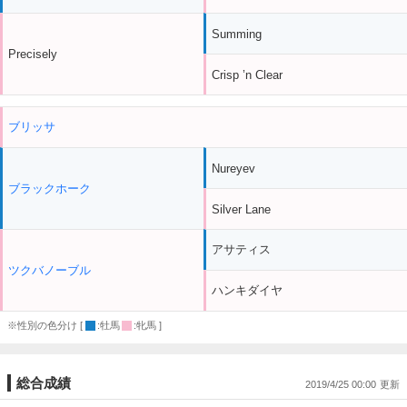
Summing
Precisely
Crisp ’n Clear
ブリッサ
Nureyev
ブラックホーク
Silver Lane
アサティス
ツクバノーブル
ハンキダイヤ
※性別の色分け [
:牡馬
:牝馬 ]
総合成績
2019/4/25 00:00