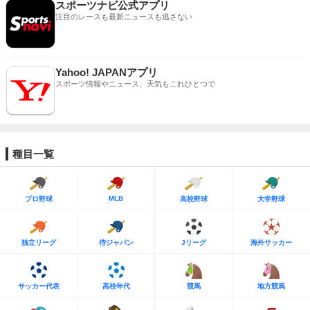
スポーツナビ公式アプリ
注目のレースも最新ニュースも逃さない
Yahoo! JAPANアプリ
スポーツ情報やニュース、天気もこれひとつで
種目一覧
MLB
プロ野球
高校野球
大学野球
独立リーグ
侍ジャパン
Jリーグ
海外サッカー
サッカー代表
高校年代
競馬
地方競馬