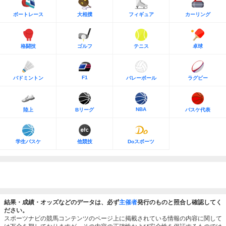
ボートレース
大相撲
フィギュア
カーリング
格闘技
ゴルフ
テニス
卓球
F1
バドミントン
バレーボール
ラグビー
NBA
陸上
Bリーグ
バスケ代表
学生バスケ
他競技
Doスポーツ
結果・成績・オッズなどのデータは、必ず
主催者
発行のものと照合し確認してく
ださい。
スポーツナビの競馬コンテンツのページ上に掲載されている情報の内容に関して