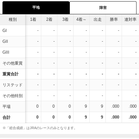
平地
障害
種別
1着
2着
3着
4着～
出走
勝率
連対率
-
-
-
-
-
-
-
GI
-
-
-
-
-
-
-
GII
-
-
-
-
-
-
-
GIII
-
-
-
-
-
-
-
その他重賞
-
-
-
-
-
-
-
重賞合計
-
-
-
-
-
-
-
リステッド
-
-
-
-
-
-
-
その他特別
0
0
0
9
9
.000
.000
平場
0
0
0
9
9
.000
.000
合計
※「総合成績」はJRAのレースのみとなります。