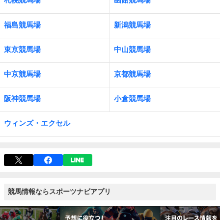
福島競馬場
新潟競馬場
東京競馬場
中山競馬場
中京競馬場
京都競馬場
阪神競馬場
小倉競馬場
ウィンズ・エクセル
競馬情報ならスポーツナビアプリ