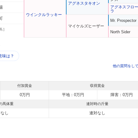
アグネスタキオン
アグネスフロ
場
ラ
ウインクルラッキー
町
Mr. Prospector
マイケルズヒーザー
馬 ]
North Sider
う
意味は？
他の質問をし
付加賞金
収得賞金
0万円
平地：0万円
障害：0万円
の馬体重
連対時の斤量
対なし
連対なし