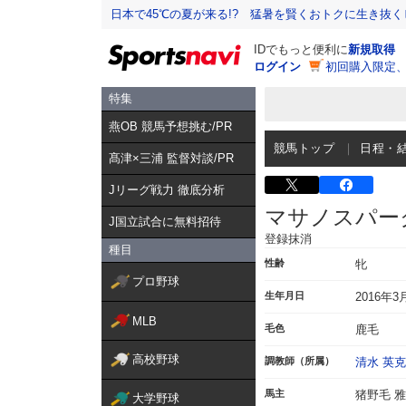
日本で45℃の夏が来る!? 猛暑を賢くおトクに生き抜く
IDでもっと便利に
新規取得
ログイン
初回購入限定
特集
燕OB 競馬予想挑む/PR
競馬トップ
日程・
髙津×三浦 監督対談/PR
Jリーグ戦力 徹底分析
マサノスパー
J国立試合に無料招待
登録抹消
種目
性齢
牝
プロ野球
生年月日
2016年3
MLB
毛色
鹿毛
高校野球
調教師（所属）
清水 英克
馬主
猪野毛 
大学野球