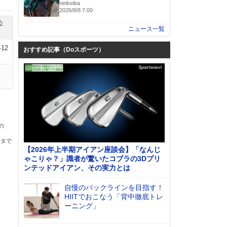
netkeiba
2026/8/8 7:00
位
ニュース一覧
-12
おすすめ記事（Doスポーツ）
の
ータで
【2026年上半期アイアン座談会】「なんじ
ゃこりゃ？」識者が驚いたコブラの3Dプリ
ンテッドアイアン、その実力とは
自慢のバックラインを目指す！
HIITでおこなう「背中徹底トレ
ーニング」