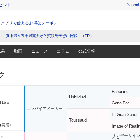
ヒント
Yahoo
、アプリで使えるお得なクーポン
真中満＆五十嵐亮太が佐賀競馬予想に挑戦！（PR）
結果
動画
ニュース
コラム
公式情報
ク
Fappiano
Unbridled
月16日
Gana Facil
エンパイアメーカー
El Gran Senor
Toussaud
(美浦)
Image of Realit
サンデーサイ
雅人
ンス