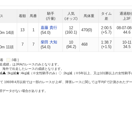
騎手
人気
タイム
通過順
ス
着順
馬番
馬体重
(斤量)
(オッズ)
差
上3F
嘉藤 貴行
12
2:00.5
08-07-08
13
1
470(0)
(160.1)
(+5.7)
44.6
0m 14頭
(54.0)
柴田 大知
10
1:38.7
10-11
7
7
468
(94.2)
(+1.5)
34.5
0m 11頭
(54.0)
:2着
:3着 ]
走成績」はJRAのレースのみとなります。
方、海外で出走したレースの成績となります。
g減
:3kg減
:4kg減（※女性騎手のみ）
:2kg減（※5年以上、又は101勝以上の女性騎手
て 1993年4月以前では一部のレースが上4F、障害レースに関しては平均Fで計測されたデ
一部データがない場合があります。