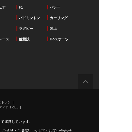
ュア
F1
バレー
バドミントン
カーリング
ラグビー
陸上
レース
他競技
Doスポーツ
ストラン
ィア TRILL
力して運営しています。
-
ご意見・ご要望
-
ヘルプ・お問い合わせ