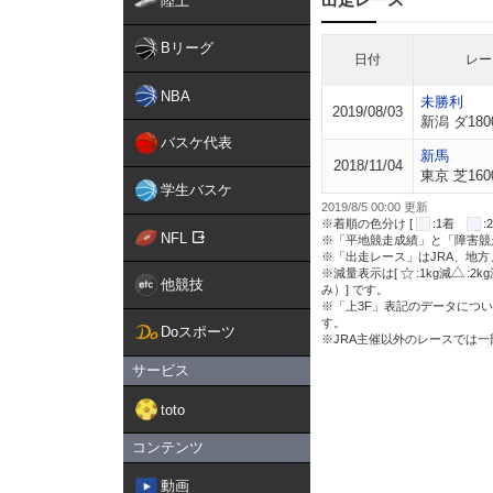
陸上
Bリーグ
日付
レー
NBA
未勝利
2019/08/03
新潟 ダ180
バスケ代表
新馬
2018/11/04
東京 芝160
学生バスケ
2019/8/5 00:00 更新
※着順の色分け [
:1着
NFL
※「平地競走成績」と「障害競
※「出走レース」はJRA、地
※減量表示は[
:1kg減
:2k
他競技
み）] です。
※「上3F」表記のデータについ
す。
Doスポーツ
※JRA主催以外のレースでは
サービス
toto
コンテンツ
動画