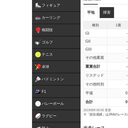
フィギュア
平地
障害
カーリング
種別
1着
格闘技
GI
-
GII
-
ゴルフ
GIII
-
テニス
その他重賞
-
重賞合計
-
卓球
リステッド
-
バドミントン
その他特別
-
F1
平場
0
合計
0
バレーボール
2019/8/8 00:00 更新
※「総合成績」はJRAのレー
ラグビー
出走レース