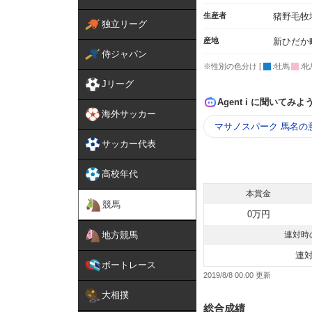
生産者
猪野毛牧
独立リーグ
産地
新ひだか
侍ジャパン
※性別の色分け [
:牡馬
:牝
Jリーグ
Agent i に聞いてみよ
海外サッカー
マサノスパーク 馬名の
サッカー代表
高校年代
本賞金
競馬
0万円
地方競馬
連対時
連
ボートレース
2019/8/8 00:00
大相撲
総合成績