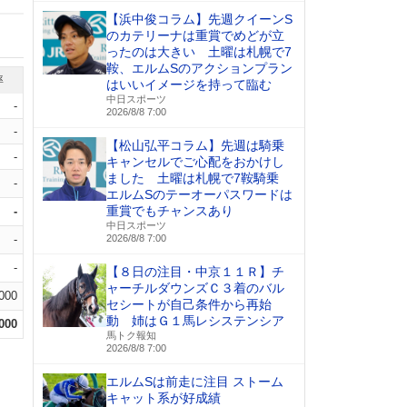
【浜中俊コラム】先週クイーンS
のカテリーナは重賞でめどが立
ったのは大きい 土曜は札幌で7
鞍、エルムSのアクションプラン
率
はいいイメージを持って臨む
中日スポーツ
-
2026/8/8 7:00
-
【松山弘平コラム】先週は騎乗
-
キャンセルでご心配をおかけし
ました 土曜は札幌で7鞍騎乗
-
エルムSのテーオーパスワードは
重賞でもチャンスあり
-
中日スポーツ
-
2026/8/8 7:00
-
【８日の注目・中京１１Ｒ】チ
ャーチルダウンズＣ３着のバル
.000
セシートが自己条件から再始
動 姉はＧ１馬レシステンシア
.000
馬トク報知
2026/8/8 7:00
エルムSは前走に注目 ストーム
キャット系が好成績