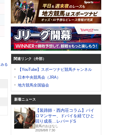
ー
関連リンク（外部）
てみる
【YouTube】スポーツナビ競馬チャンネル
日本中央競馬会（JRA）
地方競馬全国協会
新着ニュース
【装蹄師・西内荘コラム】パイ
ロマンサー、ドバイを経てひと
回り成長…レパードS
競馬のおはなし
2026/8/8 7:30