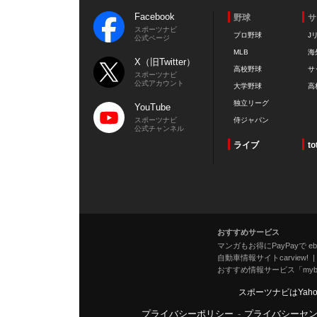
Facebook
野球
サ
スポーツナビ
プロ野球
J
公式ページ
MLB
海
X（旧Twitter）
高校野球
サ
スポーツナビ
公式アカウント
大学野球
高
独立リーグ
YouTube
スポーツナビ
侍ジャパン
公式チャンネル
ライブ
to
おすすめサービス
マンガもお得にPayPayで eboo
自動車情報サイトcarview!
おすすめ情報サービス「mybe
スポーツナビはYah
プライバシーポリシー
-
プライバシーセ