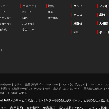
ッカー
バスケット
競馬
ゴルフ
フィギ
リーグ
Bリーグ
競馬
テニス
卓球
外サッカー
NBA
地方競馬
格闘技
大相撲
ッカー代表
バスケ代表
校年代
学生バスケ
NFL
ボート
to
kjapan
ホテル、旅館予約サイト 一休.com
レストラン予約サイト 一休.com レ
料理レシピ動画サービス クラシル
仕事・求人探しはスタンバイ
国内No.1女性向けメデ
st」
Yahoo! JAPAN
oo! JAPANのサービスであり、LINEヤフー株式会社がスポーツナビ株式会社と協
ンター
-
利用規約
-
会社概要
-
免責事項
-
広告掲載について
-
スタッフ募集