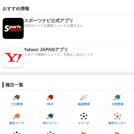
おすすめ情報
スポーツナビ公式アプリ
注目のレースも最新ニュースも逃さない
Yahoo! JAPANアプリ
スポーツ情報やニュース、天気もこれひとつで
種目一覧
MLB
プロ野球
高校野球
大学野球
独立リーグ
侍ジャパン
Jリーグ
海外サッカー