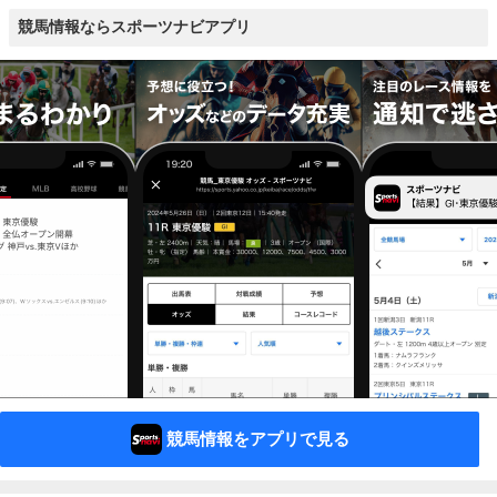
競馬情報ならスポーツナビアプリ
競馬情報をアプリで見る