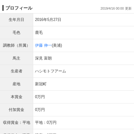
プロフィール
2019/4/16 00:00
生年月日
2016年5月27日
毛色
鹿毛
調教師（所属）
伊藤 伸一
(美浦)
馬主
深見 富朗
生産者
ハシモトフアーム
産地
新冠町
本賞金
0万円
付加賞金
0万円
収得賞金：平地
平地：0万円