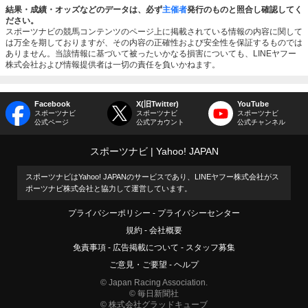
結果・成績・オッズなどのデータは、必ず
主催者
発行のものと照合し確認してく
ださい。
スポーツナビの競馬コンテンツのページ上に掲載されている情報の内容に関して
は万全を期しておりますが、その内容の正確性および安全性を保証するものでは
ありません。当該情報に基づいて被ったいかなる損害についても、LINEヤフー
株式会社および情報提供者は一切の責任を負いかねます。
Facebook
X(旧Twitter)
YouTube
スポーツナビ
スポーツナビ
スポーツナビ
公式ページ
公式アカウント
公式チャンネル
スポーツナビ
Yahoo! JAPAN
スポーツナビはYahoo! JAPANのサービスであり、LINEヤフー株式会社がス
ポーツナビ株式会社と協力して運営しています。
プライバシーポリシー
プライバシーセンター
規約
会社概要
免責事項
広告掲載について
スタッフ募集
ご意見・ご要望
ヘルプ
© Japan Racing Association.
© 毎日新聞社
© 株式会社グラッドキューブ