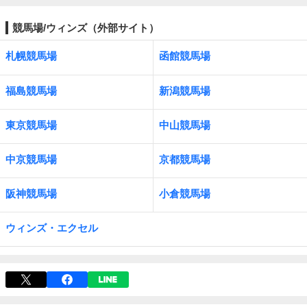
競馬場/ウィンズ（外部サイト）
札幌競馬場
函館競馬場
福島競馬場
新潟競馬場
東京競馬場
中山競馬場
中京競馬場
京都競馬場
阪神競馬場
小倉競馬場
ウィンズ・エクセル