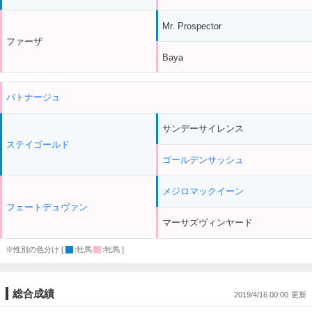
Mr. Prospector
ファーザ
Baya
バトナージュ
サンデーサイレンス
ステイゴールド
ゴールデンサッシュ
メジロマックイーン
フェートデュヴァン
マーサズヴィンヤード
※性別の色分け [
:牡馬
:牝馬 ]
総合成績
2019/4/16 00:00