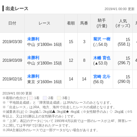
出走レース
2019/4/1 00:00
騎手
人気
日付
レース
着順
馬番
(オッズ)
(斤量)
未勝利
菊沢 一樹
15
2019/03/30
15
3
(558.1)
中山 ダ1800m 16頭
(△54.0)
未勝利
木幡 育也
15
2019/03/09
12
8
4
(296.7)
中山 ダ1800m 15頭
(▲53.0)
未勝利
宮崎 北斗
15
2019/02/16
14
14
(290.0)
東京 ダ1600m 16頭
(56.0)
2019/4/1 00:00 更新
※着順の色分け [
:1着
:2着
:3着 ]
※「平地競走成績」と「障害競走成績」はJRAのレースのみとなります。
※「出走レース」はJRA、地方、海外で出走したレースの成績となります。
※減量表示は[
:1kg減
:2kg減
:3kg減
:4kg減（※女性騎手のみ）
:2kg減（※5
年以上、又は101勝以上の女性騎手のみ）] です。
※「上3F」表記のデータについて 1993年4月以前では一部のレースが上4F、障害レー
スに関しては平均Fで計測されたデータです。
※JRA主催以外のレースでは一部データがない場合があります。