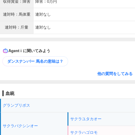
収得賞金：障害
障害：0万円
連対時：馬体重
連対なし
連対時：斤量
連対なし
Agent i に聞いてみよう
ダンスナンバー 馬名の意味は？
他の質問をしてみる
血統
グランプリボス
サクラユタカオー
サクラバクシンオー
サクラハゴロモ