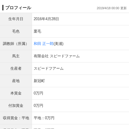
プロフィール
2019/4/18 00:00
生年月日
2016年4月28日
毛色
栗毛
調教師（所属）
和田 正一郎
(美浦)
馬主
有限会社 スピードファーム
生産者
スピードフアーム
産地
新冠町
本賞金
0万円
付加賞金
0万円
収得賞金：平地
平地：0万円