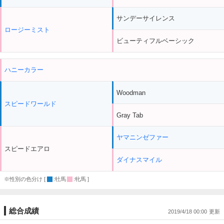
サンデーサイレンス
ロージーミスト
ビューティフルベーシック
ハニーカラー
Woodman
スピードワールド
Gray Tab
ヤマニンゼファー
スピードエアロ
ダイナスマイル
※性別の色分け [
:牡馬
:牝馬 ]
総合成績
2019/4/18 00:00