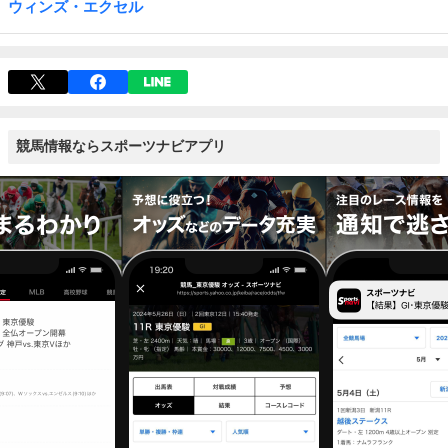
ウィンズ・エクセル
競馬情報ならスポーツナビアプリ