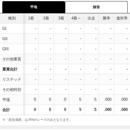
平地
障害
種別
1着
2着
3着
4着～
出走
勝率
連対率
-
-
-
-
-
-
-
GI
-
-
-
-
-
-
-
GII
-
-
-
-
-
-
-
GIII
-
-
-
-
-
-
-
その他重賞
-
-
-
-
-
-
-
重賞合計
-
-
-
-
-
-
-
リステッド
-
-
-
-
-
-
-
その他特別
0
0
0
5
5
.000
.000
平場
0
0
0
5
5
.000
.000
合計
※「総合成績」はJRAのレースのみとなります。