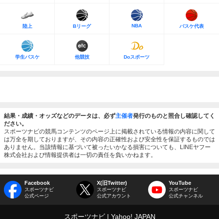
NBA
陸上
Bリーグ
バスケ代表
学生バスケ
他競技
Doスポーツ
結果・成績・オッズなどのデータは、必ず
主催者
発行のものと照合し確認してく
ださい。
スポーツナビの競馬コンテンツのページ上に掲載されている情報の内容に関して
は万全を期しておりますが、その内容の正確性および安全性を保証するものでは
ありません。当該情報に基づいて被ったいかなる損害についても、LINEヤフー
株式会社および情報提供者は一切の責任を負いかねます。
Facebook
X(旧Twitter)
YouTube
スポーツナビ
スポーツナビ
スポーツナビ
公式ページ
公式アカウント
公式チャンネル
スポーツナビ
Yahoo! JAPAN