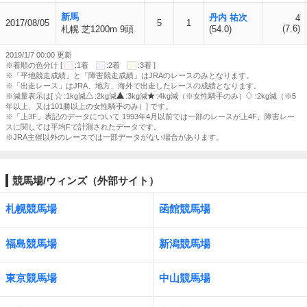
新馬
丹内 祐次
4
2017/08/05
5
1
(7.6)
札幌 芝1200m 9頭
(54.0)
2019/1/7 00:00 更新
※着順の色分け [
:1着
:2着
:3着 ]
※「平地競走成績」と「障害競走成績」はJRAのレースのみとなります。
※「出走レース」はJRA、地方、海外で出走したレースの成績となります。
※減量表示は[
:1kg減
:2kg減
:3kg減
:4kg減（※女性騎手のみ）
:2kg減（※5
年以上、又は101勝以上の女性騎手のみ）] です。
※「上3F」表記のデータについて 1993年4月以前では一部のレースが上4F、障害レー
スに関しては平均Fで計測されたデータです。
※JRA主催以外のレースでは一部データがない場合があります。
競馬場/ウィンズ（外部サイト）
札幌競馬場
函館競馬場
福島競馬場
新潟競馬場
東京競馬場
中山競馬場