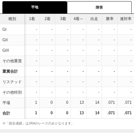
平地
障害
種別
1着
2着
3着
4着～
出走
勝率
連対率
-
-
-
-
-
-
-
GI
-
-
-
-
-
-
-
GII
-
-
-
-
-
-
-
GIII
-
-
-
-
-
-
-
その他重賞
-
-
-
-
-
-
-
重賞合計
-
-
-
-
-
-
-
リステッド
-
-
-
-
-
-
-
その他特別
1
0
0
13
14
.071
.071
平場
1
0
0
13
14
.071
.071
合計
※「総合成績」はJRAのレースのみとなります。