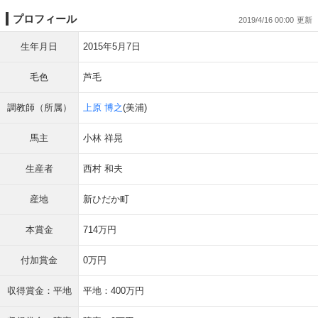
プロフィール
2019/4/16 00:00
生年月日
2015年5月7日
毛色
芦毛
調教師（所属）
上原 博之
(美浦)
馬主
小林 祥晃
生産者
西村 和夫
産地
新ひだか町
本賞金
714万円
付加賞金
0万円
収得賞金：平地
平地：400万円