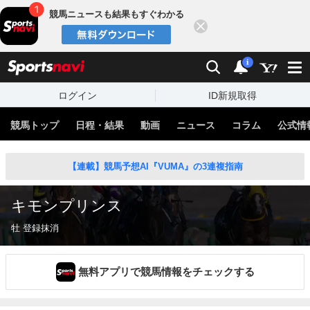
競馬ニュースも結果もすぐわかる
閉じる
スポーツナビ
検索
通知
i
ログイン
ID新規取得
競馬トップ
日程・結果
動画
ニュース
コラム
公式情
【連載】競馬予想AI『VUMA』の3連複指南
キモンプリンス
牡 登録抹消
無料アプリで競馬情報をチェックする