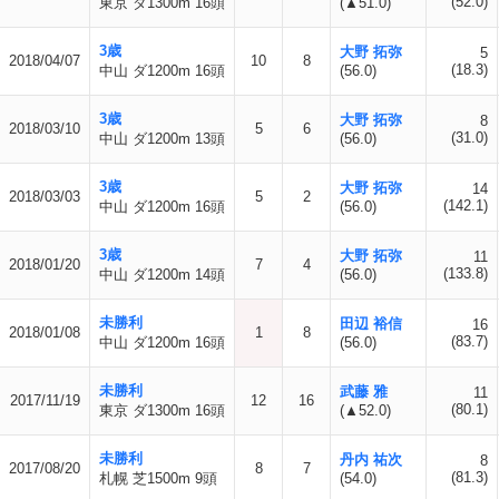
(52.0)
東京 ダ1300m 16頭
(▲51.0)
3歳
大野 拓弥
5
2018/04/07
10
8
(18.3)
中山 ダ1200m 16頭
(56.0)
3歳
大野 拓弥
8
2018/03/10
5
6
(31.0)
中山 ダ1200m 13頭
(56.0)
3歳
大野 拓弥
14
2018/03/03
5
2
(142.1)
中山 ダ1200m 16頭
(56.0)
3歳
大野 拓弥
11
2018/01/20
7
4
(133.8)
中山 ダ1200m 14頭
(56.0)
未勝利
田辺 裕信
16
2018/01/08
1
8
(83.7)
中山 ダ1200m 16頭
(56.0)
未勝利
武藤 雅
11
2017/11/19
12
16
(80.1)
東京 ダ1300m 16頭
(▲52.0)
未勝利
丹内 祐次
8
2017/08/20
8
7
(81.3)
札幌 芝1500m 9頭
(54.0)