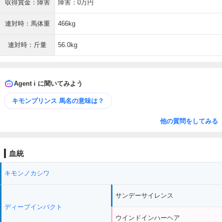
収得賞金：障害
障害：0万円
連対時：馬体重
466kg
連対時：斤量
56.0kg
Agent i に聞いてみよう
キモンプリンス 馬名の意味は？
他の質問をしてみる
血統
キモンノカシワ
サンデーサイレンス
ディープインパクト
ウインドインハーヘア