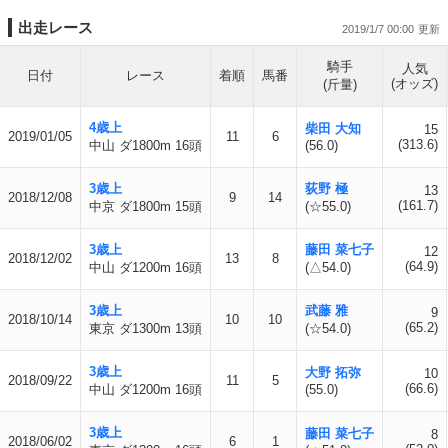
出走レース
2019/1/7 00:00
騎手
人気
日付
レース
着順
馬番
(オッズ)
(斤量)
4歳上
柴田 大知
15
2019/01/05
11
6
(313.6)
中山 ダ1800m 16頭
(56.0)
3歳上
荻野 極
13
2018/12/08
9
14
(161.7)
中京 ダ1800m 15頭
(☆55.0)
3歳上
藤田 菜七子
12
2018/12/02
13
8
(64.9)
中山 ダ1200m 16頭
(△54.0)
3歳上
武藤 雅
9
2018/10/14
10
10
(65.2)
東京 ダ1300m 13頭
(☆54.0)
3歳上
大野 拓弥
10
2018/09/22
11
5
(66.6)
中山 ダ1200m 16頭
(55.0)
3歳上
藤田 菜七子
8
2018/06/02
6
1