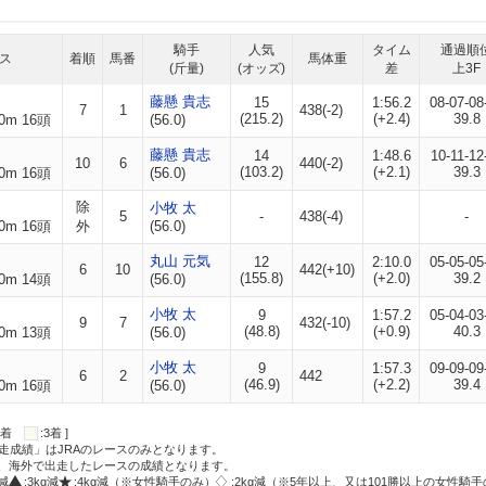
騎手
人気
タイム
通過順
ス
着順
馬番
馬体重
(斤量)
(オッズ)
差
上3F
藤懸 貴志
15
1:56.2
08-07-08
7
1
438(-2)
(215.2)
(+2.4)
39.8
0m 16頭
(56.0)
藤懸 貴志
14
1:48.6
10-11-12
10
6
440(-2)
(103.2)
(+2.1)
39.3
0m 16頭
(56.0)
除
小牧 太
5
-
438(-4)
-
0m 16頭
外
(56.0)
丸山 元気
12
2:10.0
05-05-05
6
10
442(+10)
(155.8)
(+2.0)
39.2
0m 14頭
(56.0)
小牧 太
9
1:57.2
05-04-03
9
7
432(-10)
(48.8)
(+0.9)
40.3
0m 13頭
(56.0)
小牧 太
9
1:57.3
09-09-09
6
2
442
(46.9)
(+2.2)
39.4
0m 16頭
(56.0)
:2着
:3着 ]
走成績」はJRAのレースのみとなります。
方、海外で出走したレースの成績となります。
g減
:3kg減
:4kg減（※女性騎手のみ）
:2kg減（※5年以上、又は101勝以上の女性騎手