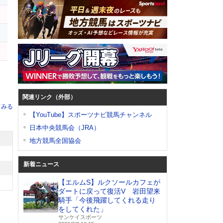
関連リンク（外部）
てみる
【YouTube】スポーツナビ競馬チャンネル
日本中央競馬会（JRA）
地方競馬全国協会
新着ニュース
【エルムS】ルクソールカフェが
ダートに戻って復活V 岩田望来
騎手「今後飛躍してくれる走り
をしてくれた」
サンケイスポーツ