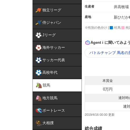
生産者
井高牧場
独立リーグ
産地
新ひだか
侍ジャパン
※性別の色分け [
:牡馬
:牝
Jリーグ
Agent i に聞いてみよ
海外サッカー
バトルチャンプ 馬名の
サッカー代表
高校年代
本賞金
競馬
0万円
地方競馬
連対時
連
ボートレース
2019/4/16 00:00
大相撲
総合成績