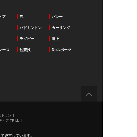
ュア
F1
バレー
バドミントン
カーリング
ラグビー
陸上
レース
他競技
Doスポーツ
ストラン
ィア TRILL
力して運営しています。