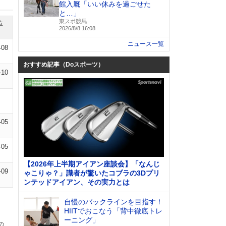
館入厩「いい休みを過ごせた
と…」
東スポ競馬
位
2026/8/8 16:08
ニュース一覧
-08
おすすめ記事（Doスポーツ）
-10
-05
-05
【2026年上半期アイアン座談会】「なんじ
-09
ゃこりゃ？」識者が驚いたコブラの3Dプリ
ンテッドアイアン、その実力とは
自慢のバックラインを目指す！
HIITでおこなう「背中徹底トレ
ーニング」
の