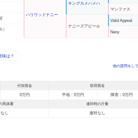
キングカメハメハ
マンファス
ハリウッドナニー
町
Valid Appeal
ナニーズアピール
馬 ]
Nany
う
意味は？
他の質問をし
付加賞金
収得賞金
0万円
平地：0万円
障害：0万円
の馬体重
連対時の斤量
対なし
連対なし