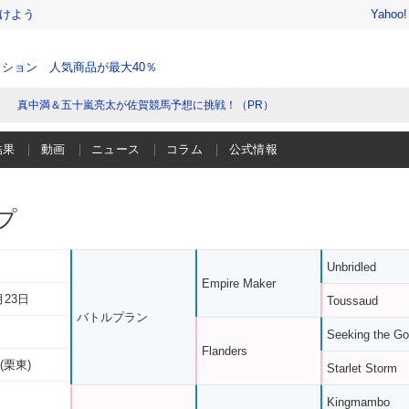
けよう
Yahoo
ション 人気商品が最大40％
真中満＆五十嵐亮太が佐賀競馬予想に挑戦！（PR）
結果
動画
ニュース
コラム
公式情報
プ
Unbridled
Empire Maker
月23日
Toussaud
バトルプラン
Seeking the Go
Flanders
(栗東)
Starlet Storm
Kingmambo