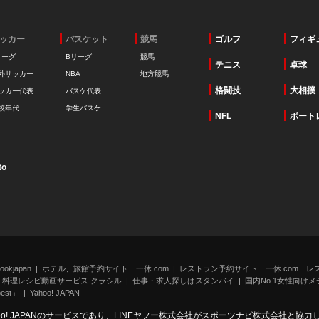
ッカー
バスケット
競馬
ゴルフ
フィギ
リーグ
Bリーグ
競馬
テニス
卓球
外サッカー
NBA
地方競馬
格闘技
大相撲
ッカー代表
バスケ代表
校年代
学生バスケ
NFL
ボート
to
kjapan
ホテル、旅館予約サイト 一休.com
レストラン予約サイト 一休.com レ
料理レシピ動画サービス クラシル
仕事・求人探しはスタンバイ
国内No.1女性向けメデ
st」
Yahoo! JAPAN
oo! JAPANのサービスであり、LINEヤフー株式会社がスポーツナビ株式会社と協