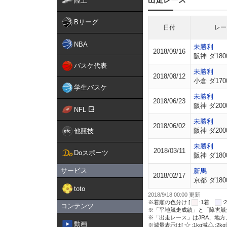
陸上
Bリーグ
日付
レー
NBA
未勝利
2018/09/16
阪神 ダ180
バスケ代表
未勝利
2018/08/12
小倉 ダ170
学生バスケ
未勝利
2018/06/23
阪神 ダ200
NFL
未勝利
2018/06/02
阪神 ダ200
他競技
未勝利
2018/03/11
Doスポーツ
阪神 ダ180
サービス
新馬
2018/02/17
京都 ダ180
toto
2018/9/18 00:00 更新
※着順の色分け [
:1着
コンテンツ
※「平地競走成績」と「障害競
※「出走レース」はJRA、地
動画
※減量表示は[
:1kg減
:2k