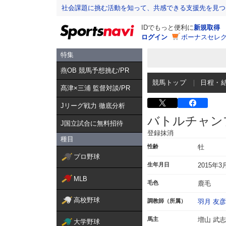
社会課題に挑む活動を知って、共感できる支援先を見つ
IDでもっと便利に
新規取得
ログイン
ボーナスセレク
特集
燕OB 競馬予想挑む/PR
競馬トップ
日程・
髙津×三浦 監督対談/PR
Jリーグ戦力 徹底分析
バトルチャン
J国立試合に無料招待
登録抹消
種目
性齢
牡
プロ野球
生年月日
2015年3
MLB
毛色
鹿毛
高校野球
調教師（所属）
羽月 友彦
馬主
増山 武志
大学野球