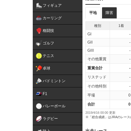
フィギュア
平地
障害
カーリング
種別
1着
格闘技
GI
-
GII
-
ゴルフ
GIII
-
テニス
その他重賞
-
重賞合計
-
卓球
リステッド
-
バドミントン
その他特別
-
F1
平場
0
合計
0
バレーボール
2019/4/16 00:00 更新
※「総合成績」はJRAのレー
ラグビー
出走レース