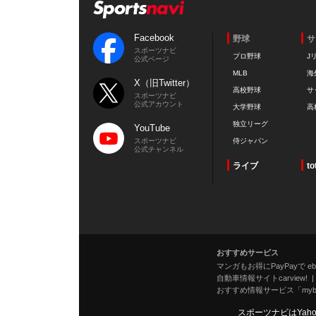
Facebook
野球
サ
スポーツナビ
プロ野球
J
公式ページ
MLB
海
X（旧Twitter）
高校野球
サ
スポーツナビ
公式アカウント
大学野球
高
独立リーグ
YouTube
スポーツナビ
侍ジャパン
公式チャンネル
ライブ
to
おすすめサービス
マンガもお得にPayPayで eboo
自動車情報サイトcarview!
おすすめ情報サービス「mybe
スポーツナビはYah