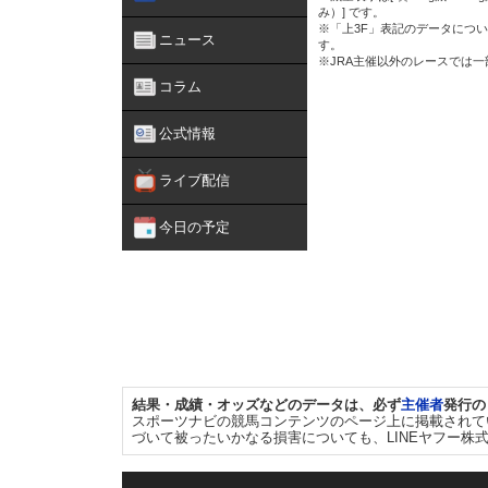
み）] です。
※「上3F」表記のデータについ
ニュース
す。
※JRA主催以外のレースでは
コラム
公式情報
ライブ配信
今日の予定
結果・成績・オッズなどのデータは、必ず
主催者
発行の
スポーツナビの競馬コンテンツのページ上に掲載されて
づいて被ったいかなる損害についても、LINEヤフー株