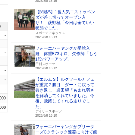
2026/8/8 16:15
【関越S】1番人気エストゥペン
ダが差し切ってオープン入
り！ 荻野極「今日は全ていい
率
状態でした」
スポニチアネックス
-
2026/8/8 16:13
-
フォーエバーヤングが函館入
-
厩 体重573キロ、矢作師「もう
1段パワーアップ」
-
日刊スポーツ
2026/8/8 16:12
-
【エルムＳ】ルクソールカフェ
-
が重賞２勝目 ダートに戻って
-
巻き返し 岩田望「もまれ弱さ
を解消してくれていました。今
.000
後、飛躍してくれる走りでし
た」
.000
デイリースポーツ
2026/8/8 16:10
フォーエバーヤングがブリーダ
ーズCクラシック連覇に向けて函