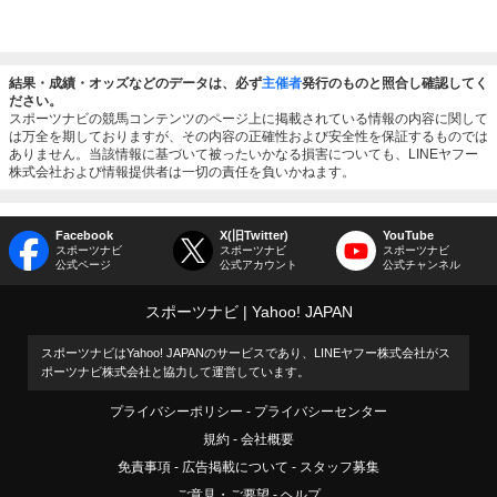
結果・成績・オッズなどのデータは、必ず
主催者
発行のものと照合し確認してく
ださい。
スポーツナビの競馬コンテンツのページ上に掲載されている情報の内容に関して
は万全を期しておりますが、その内容の正確性および安全性を保証するものでは
ありません。当該情報に基づいて被ったいかなる損害についても、LINEヤフー
株式会社および情報提供者は一切の責任を負いかねます。
Facebook
X(旧Twitter)
YouTube
スポーツナビ
スポーツナビ
スポーツナビ
公式ページ
公式アカウント
公式チャンネル
スポーツナビ
Yahoo! JAPAN
スポーツナビはYahoo! JAPANのサービスであり、LINEヤフー株式会社がス
ポーツナビ株式会社と協力して運営しています。
プライバシーポリシー
プライバシーセンター
規約
会社概要
免責事項
広告掲載について
スタッフ募集
ご意見・ご要望
ヘルプ