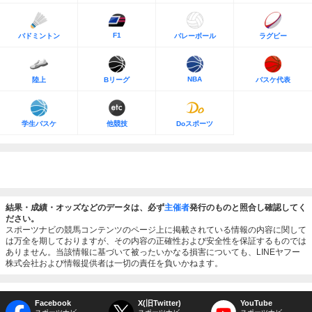
F1
バドミントン
バレーボール
ラグビー
NBA
陸上
Bリーグ
バスケ代表
学生バスケ
他競技
Doスポーツ
結果・成績・オッズなどのデータは、必ず
主催者
発行のものと照合し確認してく
ださい。
スポーツナビの競馬コンテンツのページ上に掲載されている情報の内容に関して
は万全を期しておりますが、その内容の正確性および安全性を保証するものでは
ありません。当該情報に基づいて被ったいかなる損害についても、LINEヤフー
株式会社および情報提供者は一切の責任を負いかねます。
Facebook
X(旧Twitter)
YouTube