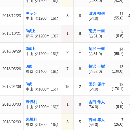
(41.4)
中山 ダ1200m 16頭
(△53.0)
キャン
田辺 裕信
11
2018/12/23
8
8
(55.6)
中山 ダ1200m 16頭
(54.0)
3歳上
菊沢 一樹
3
2018/10/21
1
8
(6.6)
新潟 ダ1200m 13頭
(△51.0)
3歳上
菊沢 一樹
14
2018/09/29
6
1
(98.7)
中山 ダ1200m 16頭
(△51.0)
3歳
菊沢 一樹
13
2018/05/26
7
8
(130.8)
東京 ダ1400m 16頭
(△52.0)
3歳
国分 優作
12
2018/04/08
15
2
(176.1)
中山 ダ1800m 15頭
(54.0)
未勝利
吉田 隼人
6
2018/03/03
1
8
(8.9)
中山 ダ1200m 16頭
(54.0)
未勝利
吉田 隼人
7
2018/02/03
3
5
(26.6)
東京 ダ1300m 16頭
(54.0)