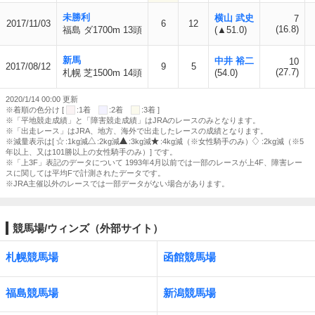
未勝利
横山 武史
7
2017/11/03
6
12
(16.8)
福島 ダ1700m 13頭
(▲51.0)
新馬
中井 裕二
10
2017/08/12
9
5
(27.7)
札幌 芝1500m 14頭
(54.0)
2020/1/14 00:00 更新
※着順の色分け [
:1着
:2着
:3着 ]
※「平地競走成績」と「障害競走成績」はJRAのレースのみとなります。
※「出走レース」はJRA、地方、海外で出走したレースの成績となります。
※減量表示は[
:1kg減
:2kg減
:3kg減
:4kg減（※女性騎手のみ）
:2kg減（※5
年以上、又は101勝以上の女性騎手のみ）] です。
※「上3F」表記のデータについて 1993年4月以前では一部のレースが上4F、障害レー
スに関しては平均Fで計測されたデータです。
※JRA主催以外のレースでは一部データがない場合があります。
競馬場/ウィンズ（外部サイト）
札幌競馬場
函館競馬場
福島競馬場
新潟競馬場