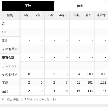
平地
障害
種別
1着
2着
3着
4着～
出走
勝率
連対率
-
-
-
-
-
-
-
GI
-
-
-
-
-
-
-
GII
-
-
-
-
-
-
-
GIII
-
-
-
-
-
-
-
その他重賞
-
-
-
-
-
-
-
重賞合計
-
-
-
-
-
-
-
リステッド
0
0
1
3
4
.000
.000
その他特別
2
0
2
7
11
.182
.182
平場
2
0
3
10
15
.133
.133
合計
※「総合成績」はJRAのレースのみとなります。