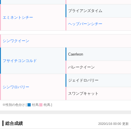
ブライアンズタイム
エミネントシチー
ヘップバーンシチー
シンワクイーン
Caerleon
フサイチコンコルド
バレークイーン
ジェイドロバリー
シンワロバリー
スワンプキャット
※性別の色分け [
:牡馬
:牝馬 ]
総合成績
2020/1/16 00:00