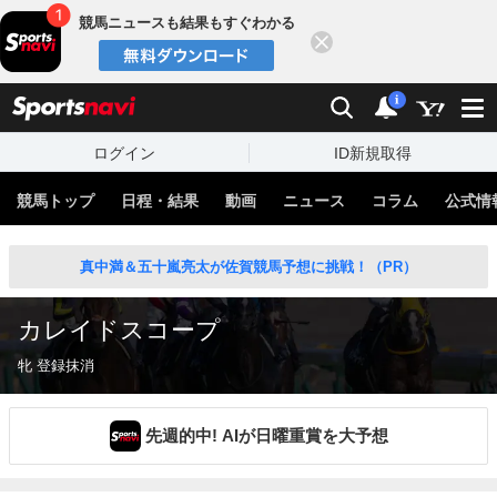
競馬ニュースも結果もすぐわかる
閉じる
スポーツナビ
検索
通知
i
ログイン
ID新規取得
競馬トップ
日程・結果
動画
ニュース
コラム
公式情
真中満＆五十嵐亮太が佐賀競馬予想に挑戦！（PR）
カレイドスコープ
牝 登録抹消
先週的中! AIが日曜重賞を大予想