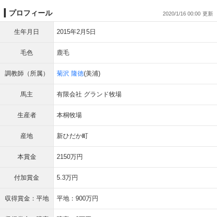
プロフィール
2020/1/16 00:00
生年月日
2015年2月5日
毛色
鹿毛
調教師（所属）
菊沢 隆徳
(美浦)
馬主
有限会社 グランド牧場
生産者
本桐牧場
産地
新ひだか町
本賞金
2150万円
付加賞金
5.3万円
収得賞金：平地
平地：900万円