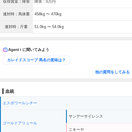
収得賞金：障害
障害：0万円
連対時：馬体重
458kg 〜 470kg
連対時：斤量
51.0kg 〜 54.0kg
Agent i に聞いてみよう
カレイドスコープ 馬名の意味は？
他の質問をしてみる
血統
エスポワールシチー
サンデーサイレンス
ゴールドアリュール
ニキーヤ