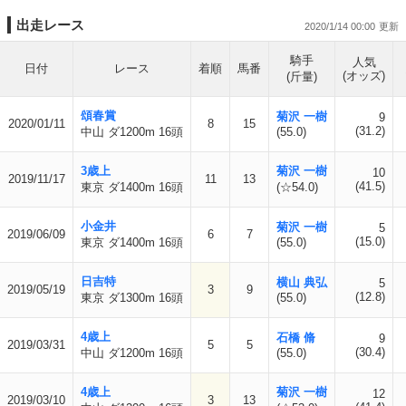
出走レース
2020/1/14 00:00
騎手
人気
日付
レース
着順
馬番
(オッズ)
(斤量)
頌春賞
菊沢 一樹
9
2020/01/11
8
15
(31.2)
中山 ダ1200m 16頭
(55.0)
3歳上
菊沢 一樹
10
2019/11/17
11
13
(41.5)
東京 ダ1400m 16頭
(☆54.0)
小金井
菊沢 一樹
5
2019/06/09
6
7
(15.0)
東京 ダ1400m 16頭
(55.0)
日吉特
横山 典弘
5
2019/05/19
3
9
(12.8)
東京 ダ1300m 16頭
(55.0)
4歳上
石橋 脩
9
2019/03/31
5
5
(30.4)
中山 ダ1200m 16頭
(55.0)
4歳上
菊沢 一樹
12
2019/03/10
3
13