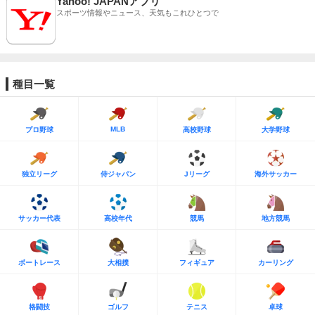
Yahoo! JAPANアプリ
スポーツ情報やニュース、天気もこれひとつで
種目一覧
MLB
プロ野球
高校野球
大学野球
独立リーグ
侍ジャパン
Jリーグ
海外サッカー
サッカー代表
高校年代
競馬
地方競馬
ボートレース
大相撲
フィギュア
カーリング
格闘技
ゴルフ
テニス
卓球