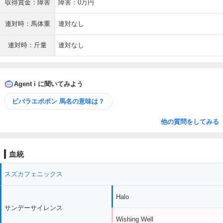
収得賞金：障害
障害：0万円
連対時：馬体重
連対なし
連対時：斤量
連対なし
Agent i に聞いてみよう
ビバラエポボン 馬名の意味は？
他の質問をしてみる
血統
スズカフェニックス
Halo
サンデーサイレンス
Wishing Well