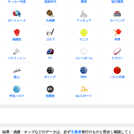
サッカー代表
高校年代
競馬
地方競馬
ボートレース
大相撲
フィギュア
カーリング
格闘技
ゴルフ
テニス
卓球
F1
バドミントン
バレーボール
ラグビー
NBA
陸上
Bリーグ
バスケ代表
学生バスケ
他競技
Doスポーツ
結果・成績・オッズなどのデータは、必ず
主催者
発行のものと照合し確認してく