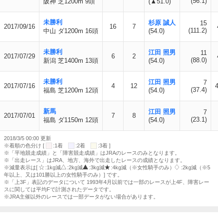
(56.1)
阪神 芝1200m 9頭
(▲51.0)
未勝利
杉原 誠人
15
2017/09/16
16
7
(111.2)
中山 ダ1200m 16頭
(54.0)
未勝利
江田 照男
11
2017/07/29
6
2
(88.0)
新潟 芝1400m 13頭
(54.0)
未勝利
江田 照男
7
2017/07/16
4
12
(37.4)
福島 芝1200m 12頭
(54.0)
新馬
江田 照男
7
2017/07/01
7
8
(23.1)
福島 ダ1150m 12頭
(54.0)
2018/3/5 00:00 更新
※着順の色分け [
:1着
:2着
:3着 ]
※「平地競走成績」と「障害競走成績」はJRAのレースのみとなります。
※「出走レース」はJRA、地方、海外で出走したレースの成績となります。
※減量表示は[
:1kg減
:2kg減
:3kg減
:4kg減（※女性騎手のみ）
:2kg減（※5
年以上、又は101勝以上の女性騎手のみ）] です。
※「上3F」表記のデータについて 1993年4月以前では一部のレースが上4F、障害レー
スに関しては平均Fで計測されたデータです。
※JRA主催以外のレースでは一部データがない場合があります。