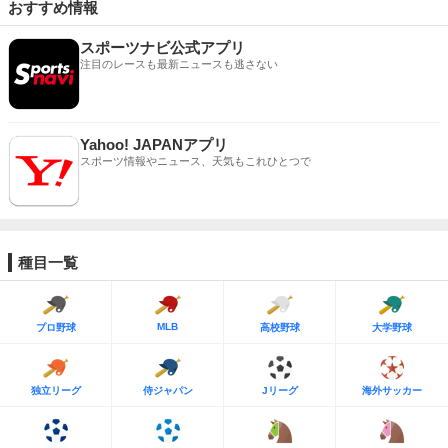
おすすめ情報
スポーツナビ公式アプリ
注目のレースも最新ニュースも逃さない
Yahoo! JAPANアプリ
スポーツ情報やニュース、天気もこれひとつで
種目一覧
MLB
プロ野球
高校野球
大学野球
独立リーグ
侍ジャパン
Jリーグ
海外サッカー