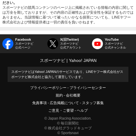
ださい。
スポーツナビの競馬コンテンツのページ上に掲載されている情報の内容に関して
は万全を期しておりますが、その内容の正確性および安全性を保証するものでは
ありません。当該情報に基づいて被ったいかなる損害についても、LINEヤフー
株式会社および情報提供者は一切の責任を負いかねます。
Facebook
X(旧Twitter)
YouTube
スポーツナビ
スポーツナビ
スポーツナビ
公式ページ
公式アカウント
公式チャンネル
スポーツナビ
Yahoo! JAPAN
スポーツナビはYahoo! JAPANのサービスであり、LINEヤフー株式会社がス
ポーツナビ株式会社と協力して運営しています。
プライバシーポリシー
プライバシーセンター
規約
会社概要
免責事項
広告掲載について
スタッフ募集
ご意見・ご要望
ヘルプ
© Japan Racing Association.
© 毎日新聞社
© 株式会社グラッドキューブ
© Sportsnavi