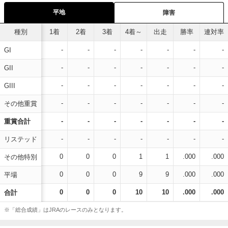
平地
障害
種別
1着
2着
3着
4着～
出走
勝率
連対率
-
-
-
-
-
-
-
GI
-
-
-
-
-
-
-
GII
-
-
-
-
-
-
-
GIII
-
-
-
-
-
-
-
その他重賞
-
-
-
-
-
-
-
重賞合計
-
-
-
-
-
-
-
リステッド
0
0
0
1
1
.000
.000
その他特別
0
0
0
9
9
.000
.000
平場
0
0
0
10
10
.000
.000
合計
※「総合成績」はJRAのレースのみとなります。