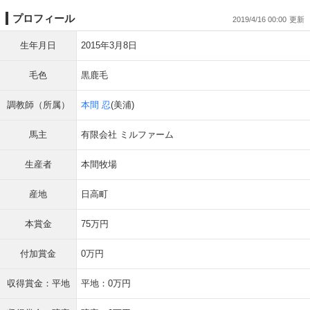
プロフィール
2019/4/16 00:00
生年月日
2015年3月8日
毛色
黒鹿毛
調教師（所属）
本間 忍
(美浦)
馬主
有限会社 ミルファーム
生産者
本間牧場
産地
日高町
本賞金
75万円
付加賞金
0万円
収得賞金：平地
平地：0万円