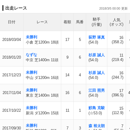
出走レース
2018/3/5 00:00
騎手
人気
日付
レース
着順
馬番
(オッズ)
(斤量)
未勝利
荻野 琢真
16
2018/03/04
17
5
(358.2)
小倉 芝1200m 18頭
(54.0)
なずな
杉原 誠人
11
2018/01/20
9
6
(219.4)
中京 芝1400m 11頭
(54.0)
未勝利
杉原 誠人
16
2017/12/23
14
4
(244.7)
中山 ダ1200m 16頭
(54.0)
未勝利
江田 照男
17
2017/11/04
16
6
(396.5)
東京 芝1400m 18頭
(54.0)
未勝利
鮫島 克駿
15
2017/10/22
11
1
(112.9)
新潟 ダ1200m 15頭
(☆53.0)
未勝利
森 裕太朗
7
2017/09/30
7
3