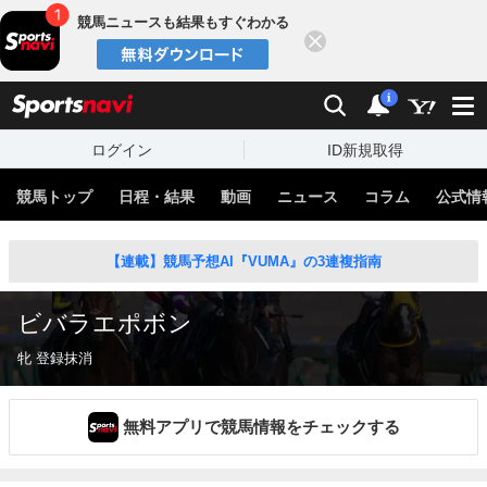
競馬ニュースも結果もすぐわかる
閉じる
スポーツナビ
検索
通知
i
ログイン
ID新規取得
競馬トップ
日程・結果
動画
ニュース
コラム
公式情
【連載】競馬予想AI『VUMA』の3連複指南
ビバラエポボン
牝 登録抹消
無料アプリで競馬情報をチェックする