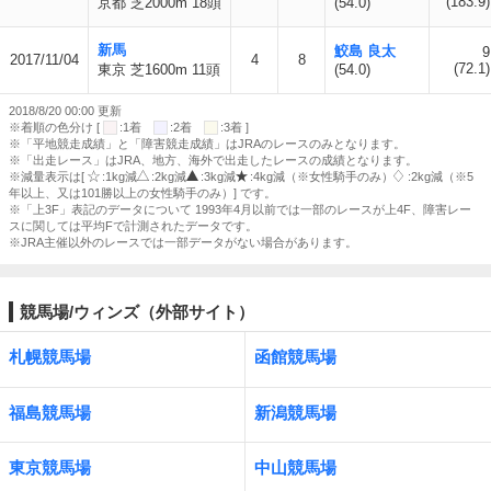
(183.9)
京都 芝2000m 18頭
(54.0)
新馬
鮫島 良太
9
2017/11/04
4
8
(72.1)
東京 芝1600m 11頭
(54.0)
2018/8/20 00:00 更新
※着順の色分け [
:1着
:2着
:3着 ]
※「平地競走成績」と「障害競走成績」はJRAのレースのみとなります。
※「出走レース」はJRA、地方、海外で出走したレースの成績となります。
※減量表示は[
:1kg減
:2kg減
:3kg減
:4kg減（※女性騎手のみ）
:2kg減（※5
年以上、又は101勝以上の女性騎手のみ）] です。
※「上3F」表記のデータについて 1993年4月以前では一部のレースが上4F、障害レー
スに関しては平均Fで計測されたデータです。
※JRA主催以外のレースでは一部データがない場合があります。
競馬場/ウィンズ（外部サイト）
札幌競馬場
函館競馬場
福島競馬場
新潟競馬場
東京競馬場
中山競馬場