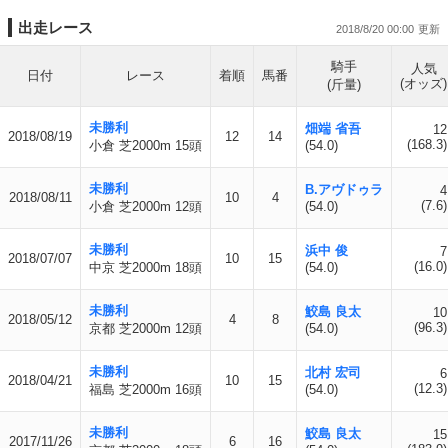
出走レース
2018/8/20 00:00
騎手
人気
日付
レース
着順
馬番
(オッズ)
(斤量)
未勝利
畑端 省吾
12
2018/08/19
12
14
(168.3)
小倉 芝2000m 15頭
(54.0)
未勝利
B.アヴドゥラ
4
2018/08/11
10
4
(7.6)
小倉 芝2000m 12頭
(54.0)
未勝利
浜中 俊
7
2018/07/07
10
15
(16.0)
中京 芝2000m 18頭
(54.0)
未勝利
鮫島 良太
10
2018/05/12
4
8
(96.3)
京都 芝2000m 12頭
(54.0)
未勝利
北村 宏司
6
2018/04/21
10
15
(12.3)
福島 芝2000m 16頭
(54.0)
未勝利
鮫島 良太
15
2017/11/26
6
16