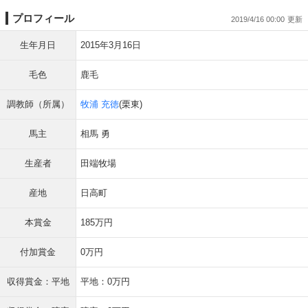
プロフィール
2019/4/16 00:00
生年月日
2015年3月16日
毛色
鹿毛
調教師（所属）
牧浦 充徳
(栗東)
馬主
相馬 勇
生産者
田端牧場
産地
日高町
本賞金
185万円
付加賞金
0万円
収得賞金：平地
平地：0万円