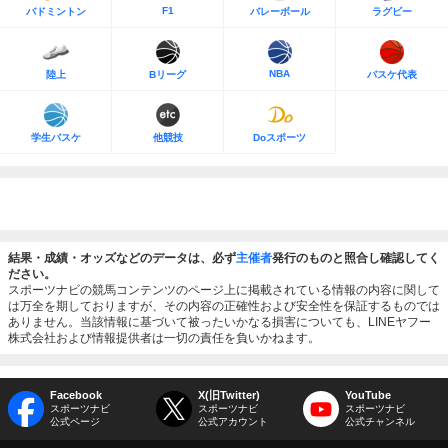
F1
バドミントン
バレーボール
ラグビー
NBA
陸上
Bリーグ
バスケ代表
学生バスケ
他競技
Doスポーツ
結果・成績・オッズなどのデータは、必ず
主催者
発行のものと照合し確認してく
ださい。
スポーツナビの競馬コンテンツのページ上に掲載されている情報の内容に関して
は万全を期しておりますが、その内容の正確性および安全性を保証するものでは
ありません。当該情報に基づいて被ったいかなる損害についても、LINEヤフー
株式会社および情報提供者は一切の責任を負いかねます。
Facebook
X(旧Twitter)
YouTube
スポーツナビ
スポーツナビ
スポーツナビ
公式ページ
公式アカウント
公式チャンネル