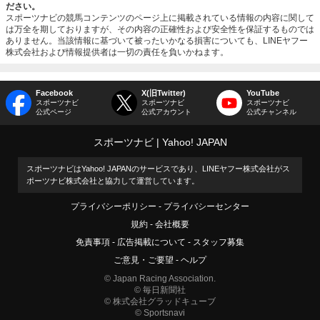
ださい。
スポーツナビの競馬コンテンツのページ上に掲載されている情報の内容に関して
は万全を期しておりますが、その内容の正確性および安全性を保証するものでは
ありません。当該情報に基づいて被ったいかなる損害についても、LINEヤフー
株式会社および情報提供者は一切の責任を負いかねます。
Facebook
X(旧Twitter)
YouTube
スポーツナビ
スポーツナビ
スポーツナビ
公式ページ
公式アカウント
公式チャンネル
スポーツナビ
Yahoo! JAPAN
スポーツナビはYahoo! JAPANのサービスであり、LINEヤフー株式会社がス
ポーツナビ株式会社と協力して運営しています。
プライバシーポリシー
プライバシーセンター
規約
会社概要
免責事項
広告掲載について
スタッフ募集
ご意見・ご要望
ヘルプ
© Japan Racing Association.
© 毎日新聞社
© 株式会社グラッドキューブ
© Sportsnavi