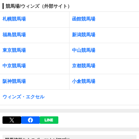
競馬場/ウィンズ（外部サイト）
札幌競馬場
函館競馬場
福島競馬場
新潟競馬場
東京競馬場
中山競馬場
中京競馬場
京都競馬場
阪神競馬場
小倉競馬場
ウィンズ・エクセル