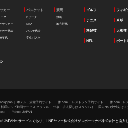
ッカー
バスケット
競馬
ゴルフ
フィギ
リーグ
Bリーグ
競馬
テニス
卓球
外サッカー
NBA
地方競馬
格闘技
大相撲
ッカー代表
バスケ代表
校年代
学生バスケ
NFL
ボート
to
kjapan
ホテル、旅館予約サイト 一休.com
レストラン予約サイト 一休.com レ
料理レシピ動画サービス クラシル
仕事・求人探しはスタンバイ
国内No.1女性向けメデ
st」
Yahoo! JAPAN
oo! JAPANのサービスであり、LINEヤフー株式会社がスポーツナビ株式会社と協