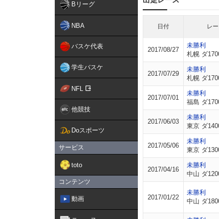
Bリーグ
NBA
日付
レー
未勝利
バスケ代表
2017/08/27
札幌 ダ170
学生バスケ
未勝利
2017/07/29
札幌 ダ170
NFL
未勝利
2017/07/01
福島 ダ170
他競技
未勝利
2017/06/03
東京 ダ140
Doスポーツ
未勝利
2017/05/06
サービス
東京 ダ130
toto
未勝利
2017/04/16
中山 ダ120
コンテンツ
未勝利
2017/01/22
動画
中山 ダ180