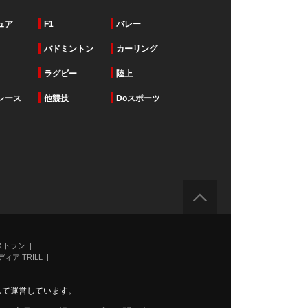
ュア
F1
バレー
バドミントン
カーリング
ラグビー
陸上
レース
他競技
Doスポーツ
ストラン
ィア TRILL
力して運営しています。