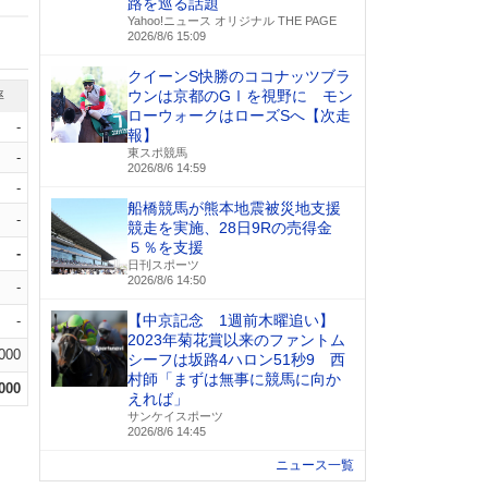
路を巡る話題
Yahoo!ニュース オリジナル THE PAGE
2026/8/6 15:09
クイーンS快勝のココナッツブラ
ウンは京都のGⅠを視野に モン
率
ローウォークはローズSへ【次走
-
報】
東スポ競馬
-
2026/8/6 14:59
-
船橋競馬が熊本地震被災地支援
-
競走を実施、28日9Rの売得金
５％を支援
-
日刊スポーツ
2026/8/6 14:50
-
【中京記念 1週前木曜追い】
-
2023年菊花賞以来のファントム
.000
シーフは坂路4ハロン51秒9 西
村師「まずは無事に競馬に向か
.000
えれば」
サンケイスポーツ
2026/8/6 14:45
ニュース一覧