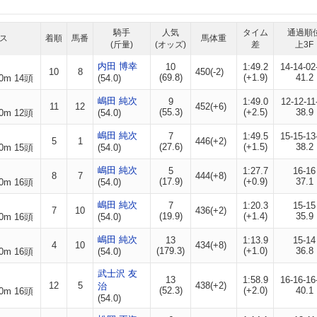
騎手
人気
タイム
通過順
ス
着順
馬番
馬体重
(斤量)
(オッズ)
差
上3F
内田 博幸
10
1:49.2
14-14-02
10
8
450(-2)
(69.8)
(+1.9)
41.2
0m 14頭
(54.0)
嶋田 純次
9
1:49.0
12-12-11
11
12
452(+6)
(55.3)
(+2.5)
38.9
0m 12頭
(54.0)
嶋田 純次
7
1:49.5
15-15-13
5
1
446(+2)
(27.6)
(+1.5)
38.2
0m 15頭
(54.0)
嶋田 純次
5
1:27.7
16-16
8
7
444(+8)
(17.9)
(+0.9)
37.1
0m 16頭
(54.0)
嶋田 純次
7
1:20.3
15-15
7
10
436(+2)
(19.9)
(+1.4)
35.9
0m 16頭
(54.0)
嶋田 純次
13
1:13.9
15-14
4
10
434(+8)
(179.3)
(+1.0)
36.8
0m 16頭
(54.0)
武士沢 友
13
1:58.9
16-16-16
12
5
438(+2)
治
(52.3)
(+2.0)
40.1
0m 16頭
(54.0)