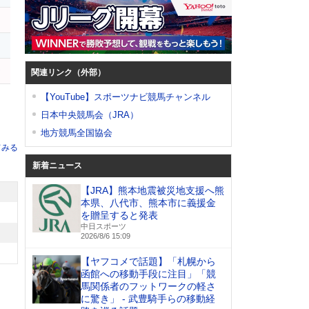
タ
ヤ
関連リンク（外部）
【YouTube】スポーツナビ競馬チャンネル
日本中央競馬会（JRA）
地方競馬全国協会
てみる
新着ニュース
【JRA】熊本地震被災地支援へ熊
本県、八代市、熊本市に義援金
を贈呈すると発表
中日スポーツ
2026/8/6 15:09
【ヤフコメで話題】「札幌から
函館への移動手段に注目」「競
馬関係者のフットワークの軽さ
に驚き」 - 武豊騎手らの移動経