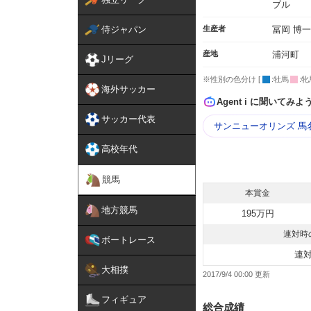
ブル
侍ジャパン
生産者
冨岡 博一
産地
浦河町
Jリーグ
※性別の色分け [
:牡馬
:牝
海外サッカー
Agent i に聞いてみよ
サッカー代表
サンニューオリンズ 馬
高校年代
競馬
本賞金
地方競馬
195万円
連対時
ボートレース
連
大相撲
2017/9/4 00:00
フィギュア
総合成績