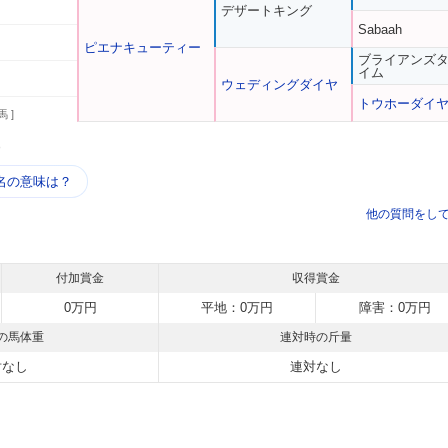
デザートキング
Sabaah
ピエナキューティー
ブライアンズ
イム
ウェディングダイヤ
トウホーダイ
馬 ]
う
名の意味は？
他の質問をし
付加賞金
収得賞金
0万円
平地：0万円
障害：0万円
の馬体重
連対時の斤量
対なし
連対なし