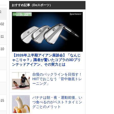
おすすめ記事（Doスポーツ）
位
-02
-11
-10
【2026年上半期アイアン座談会】「なんじ
ゃこりゃ？」識者が驚いたコブラの3Dプリ
ンテッドアイアン、その実力とは
自慢のバックラインを目指す！
HIITでおこなう「背中徹底トレ
ーニング」
バナナは朝・夜・運動前後、い
-15
つ食べるのがベスト？タイミン
グごとのメリット