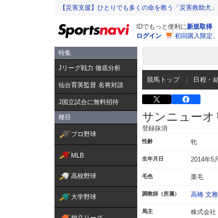
【災害支援】ひとりでも多くの命を救う「災害救助犬」
IDでもっと便利に
新規取得
ログイン
初回購入限定
特集
Jリーグ戦力 徹底分析
競馬トップ
日程・
仙台育英監督 名将対談
J国立試合に無料招待
サンニューオ
種目
登録抹消
プロ野球
性齢
牝
MLB
生年月日
2014年5
高校野球
毛色
栗毛
調教師（所属）
高橋 文雅
大学野球
馬主
株式会社
独立リーグ