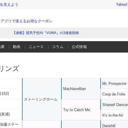
を支えよう
Yahoo
、アプリで使えるお得なクーポン
【連載】競馬予想AI『VUMA』の3連複指南
結果
動画
ニュース
コラム
公式情報
リンズ
Mr. Prospector
Machiavellian
月15日
Coup de Folie
ストーミングホーム
Shareef Dancer
Try to Catch Me
(美浦)
It’s in the Air
 加藤ステー
Danehill