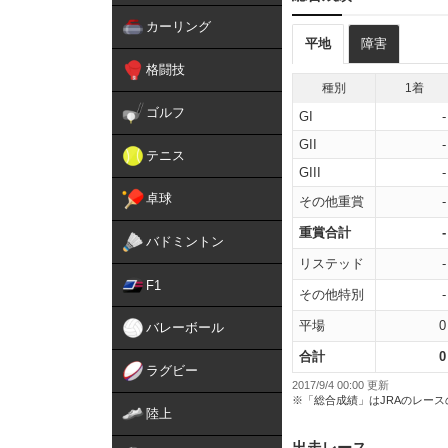
カーリング
平地
障害
格闘技
種別
1着
ゴルフ
GI
-
GII
-
テニス
GIII
-
卓球
その他重賞
-
重賞合計
-
バドミントン
リステッド
-
F1
その他特別
-
平場
0
バレーボール
合計
0
ラグビー
2017/9/4 00:00 更新
※「総合成績」はJRAのレー
陸上
出走レース