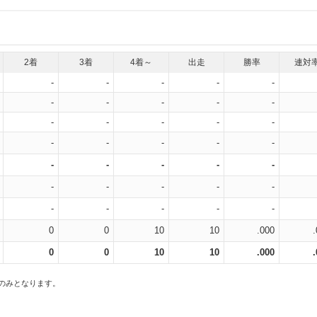
2着
3着
4着～
出走
勝率
連対
-
-
-
-
-
-
-
-
-
-
-
-
-
-
-
-
-
-
-
-
-
-
-
-
-
-
-
-
-
-
-
-
-
-
-
0
0
10
10
.000
0
0
10
10
.000
スのみとなります。