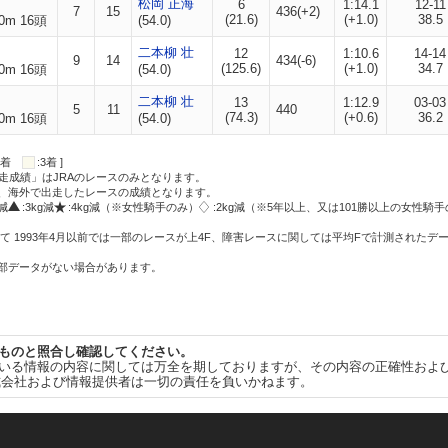
松岡 正海
6
1:14.1
12-11
7
15
436(+2)
(21.6)
(+1.0)
38.5
0m 16頭
(54.0)
二本柳 壮
12
1:10.6
14-14
9
14
434(-6)
(125.6)
(+1.0)
34.7
0m 16頭
(54.0)
二本柳 壮
13
1:12.9
03-03
5
11
440
(74.3)
(+0.6)
36.2
0m 16頭
(54.0)
:2着
:3着 ]
走成績」はJRAのレースのみとなります。
方、海外で出走したレースの成績となります。
g減
:3kg減
:4kg減（※女性騎手のみ）
:2kg減（※5年以上、又は101勝以上の女性騎手
て 1993年4月以前では一部のレースが上4F、障害レースに関しては平均Fで計測されたデ
一部データがない場合があります。
ものと照合し確認してください。
いる情報の内容に関しては万全を期しておりますが、その内容の正確性およ
式会社および情報提供者は一切の責任を負いかねます。