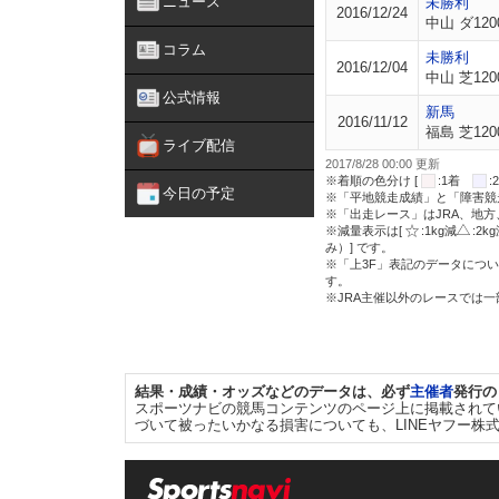
ニュース
未勝利
2016/12/24
中山 ダ120
コラム
未勝利
2016/12/04
中山 芝120
公式情報
新馬
2016/11/12
福島 芝120
ライブ配信
2017/8/28 00:00 更新
※着順の色分け [
:1着
今日の予定
※「平地競走成績」と「障害競
※「出走レース」はJRA、地
※減量表示は[
:1kg減
:2k
み）] です。
※「上3F」表記のデータについ
す。
※JRA主催以外のレースでは
結果・成績・オッズなどのデータは、必ず
主催者
発行の
スポーツナビの競馬コンテンツのページ上に掲載されて
づいて被ったいかなる損害についても、LINEヤフー株