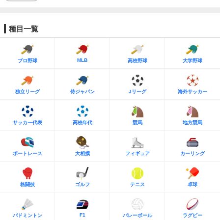
種目一覧
MLB
プロ野球
高校野球
大学野球
独立リーグ
侍ジャパン
Jリーグ
海外サッカー
サッカー代表
高校年代
競馬
地方競馬
ボートレース
大相撲
フィギュア
カーリング
格闘技
ゴルフ
テニス
卓球
F1
バドミントン
バレーボール
ラグビー