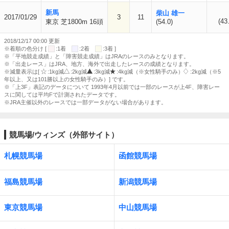
新馬
柴山 雄一
2017/01/29
3
11
(43
東京 芝1800m 16頭
(54.0)
2018/12/17 00:00 更新
※着順の色分け [
:1着
:2着
:3着 ]
※「平地競走成績」と「障害競走成績」はJRAのレースのみとなります。
※「出走レース」はJRA、地方、海外で出走したレースの成績となります。
※減量表示は[
:1kg減
:2kg減
:3kg減
:4kg減（※女性騎手のみ）
:2kg減（※5
年以上、又は101勝以上の女性騎手のみ）] です。
※「上3F」表記のデータについて 1993年4月以前では一部のレースが上4F、障害レー
スに関しては平均Fで計測されたデータです。
※JRA主催以外のレースでは一部データがない場合があります。
競馬場/ウィンズ（外部サイト）
札幌競馬場
函館競馬場
福島競馬場
新潟競馬場
東京競馬場
中山競馬場