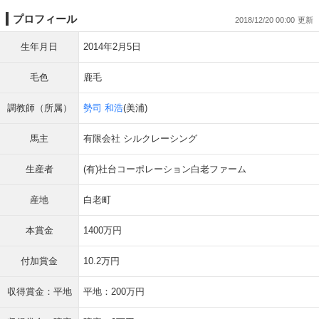
プロフィール
2018/12/20 00:00
生年月日
2014年2月5日
毛色
鹿毛
調教師（所属）
勢司 和浩
(美浦)
馬主
有限会社 シルクレーシング
生産者
(有)社台コーポレーション白老ファーム
産地
白老町
本賞金
1400万円
付加賞金
10.2万円
収得賞金：平地
平地：200万円