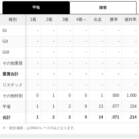
平地
障害
種別
1着
2着
3着
4着～
出走
勝率
連対率
-
-
-
-
-
-
-
GI
-
-
-
-
-
-
-
GII
-
-
-
-
-
-
-
GIII
-
-
-
-
-
-
-
その他重賞
-
-
-
-
-
-
-
重賞合計
-
-
-
-
-
-
-
リステッド
0
1
0
0
1
.000
1.000
その他特別
1
1
2
9
13
.077
.154
平場
1
2
2
9
14
.071
.214
合計
※「総合成績」はJRAのレースのみとなります。