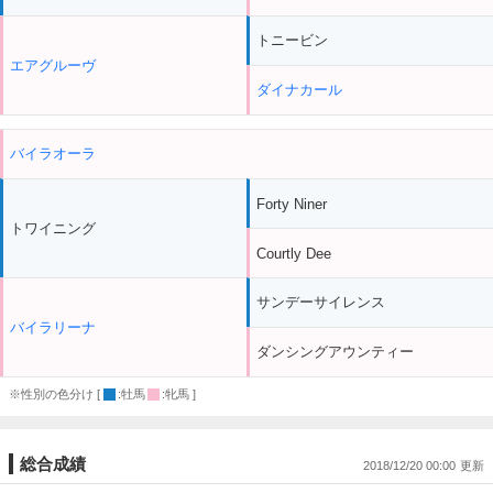
トニービン
エアグルーヴ
ダイナカール
バイラオーラ
Forty Niner
トワイニング
Courtly Dee
サンデーサイレンス
バイラリーナ
ダンシングアウンティー
※性別の色分け [
:牡馬
:牝馬 ]
総合成績
2018/12/20 00:00