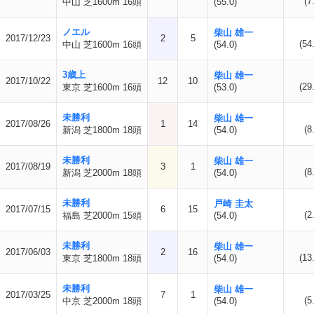
(7
中山 芝1600m 16頭
(55.0)
ノエル
柴山 雄一
2017/12/23
2
5
(54
中山 芝1600m 16頭
(54.0)
3歳上
柴山 雄一
2017/10/22
12
10
(29
東京 芝1600m 16頭
(53.0)
未勝利
柴山 雄一
2017/08/26
1
14
(8
新潟 芝1800m 18頭
(54.0)
未勝利
柴山 雄一
2017/08/19
3
1
(8
新潟 芝2000m 18頭
(54.0)
未勝利
戸崎 圭太
2017/07/15
6
15
(2
福島 芝2000m 15頭
(54.0)
未勝利
柴山 雄一
2017/06/03
2
16
(13
東京 芝1800m 18頭
(54.0)
未勝利
柴山 雄一
2017/03/25
7
1
(5
中京 芝2000m 18頭
(54.0)