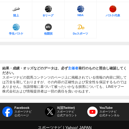
NBA
陸上
Bリーグ
バスケ代表
学生バスケ
他競技
Doスポーツ
結果・成績・オッズなどのデータは、必ず
主催者
発行のものと照合し確認してく
ださい。
スポーツナビの競馬コンテンツのページ上に掲載されている情報の内容に関して
は万全を期しておりますが、その内容の正確性および安全性を保証するものでは
ありません。当該情報に基づいて被ったいかなる損害についても、LINEヤフー
株式会社および情報提供者は一切の責任を負いかねます。
Facebook
X(旧Twitter)
YouTube
スポーツナビ
スポーツナビ
スポーツナビ
公式ページ
公式アカウント
公式チャンネル
スポーツナビ
Yahoo! JAPAN