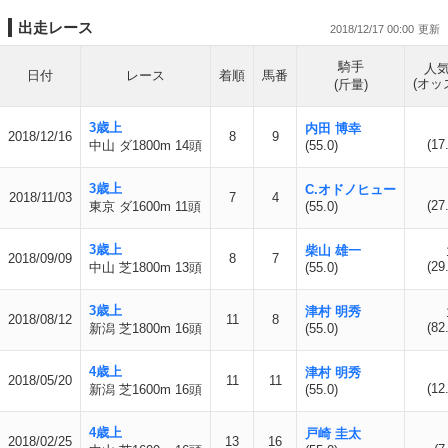
出走レース
2018/12/17 00:00
騎手
人
日付
レース
着順
馬番
(オッ
(斤量)
3歳上
内田 博幸
2018/12/16
8
9
(17
中山 ダ1800m 14頭
(55.0)
3歳上
C.オドノヒュー
2018/11/03
7
4
(27
東京 ダ1600m 11頭
(55.0)
3歳上
柴山 雄一
2018/09/09
8
7
(29
中山 芝1800m 13頭
(55.0)
3歳上
津村 明秀
2018/08/12
11
8
(82
新潟 芝1800m 16頭
(55.0)
4歳上
津村 明秀
2018/05/20
11
11
(12
新潟 芝1600m 16頭
(55.0)
4歳上
戸崎 圭太
2018/02/25
13
16