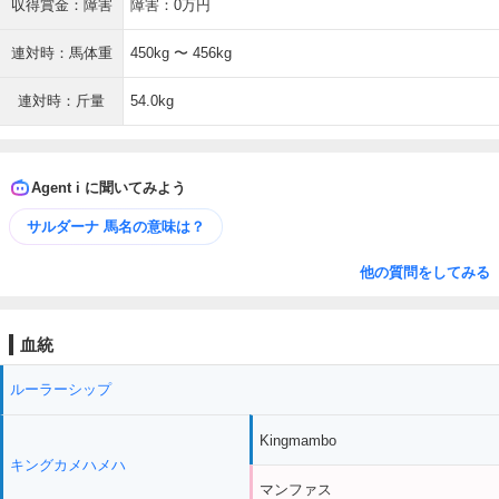
収得賞金：障害
障害：0万円
連対時：馬体重
450kg 〜 456kg
連対時：斤量
54.0kg
Agent i に聞いてみよう
サルダーナ 馬名の意味は？
他の質問をしてみる
血統
ルーラーシップ
Kingmambo
キングカメハメハ
マンファス