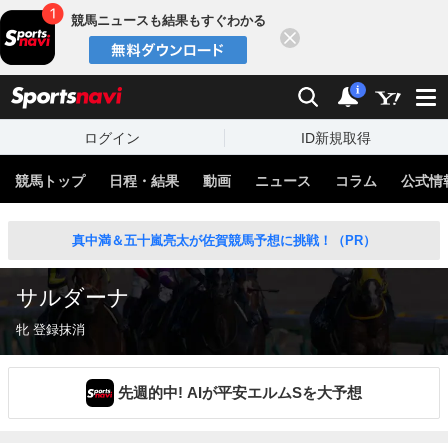
競馬ニュースも結果もすぐわかる
閉じる
スポーツナビ
検索
通知
i
ログイン
ID新規取得
競馬トップ
日程・結果
動画
ニュース
コラム
公式情
真中満＆五十嵐亮太が佐賀競馬予想に挑戦！（PR）
サルダーナ
牝 登録抹消
先週的中! AIが平安エルムSを大予想