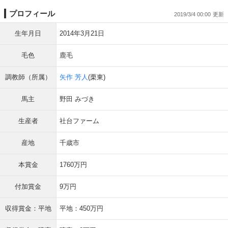
プロフィール
2019/3/4 00:00
生年月日
2014年3月21日
毛色
鹿毛
調教師（所属）
矢作 芳人
(栗東)
馬主
野田 みづき
生産者
社台ファーム
産地
千歳市
本賞金
1760万円
付加賞金
9万円
収得賞金：平地
平地：450万円