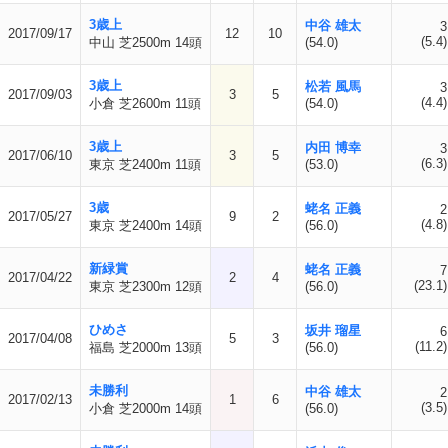
3歳上
中谷 雄太
3
2017/09/17
12
10
(5.4)
中山 芝2500m 14頭
(54.0)
3歳上
松若 風馬
3
2017/09/03
3
5
(4.4)
小倉 芝2600m 11頭
(54.0)
3歳上
内田 博幸
3
2017/06/10
3
5
(6.3)
東京 芝2400m 11頭
(53.0)
3歳
蛯名 正義
2
2017/05/27
9
2
(4.8)
東京 芝2400m 14頭
(56.0)
新緑賞
蛯名 正義
7
2017/04/22
2
4
(23.1)
東京 芝2300m 12頭
(56.0)
ひめさ
坂井 瑠星
6
2017/04/08
5
3
(11.2)
福島 芝2000m 13頭
(56.0)
未勝利
中谷 雄太
2
2017/02/13
1
6
(3.5)
小倉 芝2000m 14頭
(56.0)