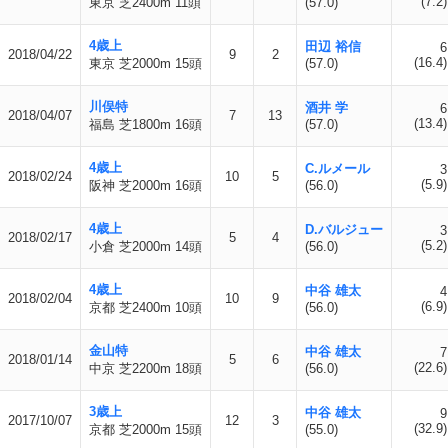
(7.2)
東京 芝2400m 11頭
(57.0)
4歳上
田辺 裕信
6
2018/04/22
9
2
(16.4)
東京 芝2000m 15頭
(57.0)
川俣特
酒井 学
6
2018/04/07
7
13
(13.4)
福島 芝1800m 16頭
(57.0)
4歳上
C.ルメール
3
2018/02/24
10
5
(5.9)
阪神 芝2000m 16頭
(56.0)
4歳上
D.バルジュー
3
2018/02/17
5
4
(5.2)
小倉 芝2000m 14頭
(56.0)
4歳上
中谷 雄太
4
2018/02/04
10
9
(6.9)
京都 芝2400m 10頭
(56.0)
金山特
中谷 雄太
7
2018/01/14
5
6
(22.6)
中京 芝2200m 18頭
(56.0)
3歳上
中谷 雄太
9
2017/10/07
12
3
(32.9)
京都 芝2000m 15頭
(55.0)