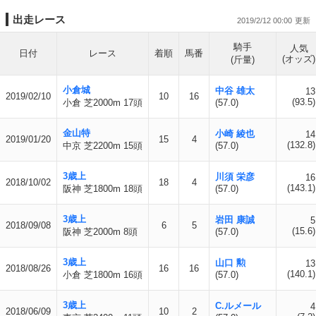
出走レース
2019/2/12 00:00
騎手
人気
日付
レース
着順
馬番
(オッズ)
(斤量)
小倉城
中谷 雄太
13
2019/02/10
10
16
(93.5)
小倉 芝2000m 17頭
(57.0)
金山特
小崎 綾也
14
2019/01/20
15
4
(132.8)
中京 芝2200m 15頭
(57.0)
3歳上
川須 栄彦
16
2018/10/02
18
4
(143.1)
阪神 芝1800m 18頭
(57.0)
3歳上
岩田 康誠
5
2018/09/08
6
5
(15.6)
阪神 芝2000m 8頭
(57.0)
3歳上
山口 勲
13
2018/08/26
16
16
(140.1)
小倉 芝1800m 16頭
(57.0)
3歳上
C.ルメール
4
2018/06/09
10
2