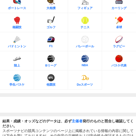
ボートレース
大相撲
フィギュア
カーリング
格闘技
ゴルフ
テニス
卓球
F1
バドミントン
バレーボール
ラグビー
NBA
陸上
Bリーグ
バスケ代表
学生バスケ
他競技
Doスポーツ
結果・成績・オッズなどのデータは、必ず
主催者
発行のものと照合し確認してく
ださい。
スポーツナビの競馬コンテンツのページ上に掲載されている情報の内容に関して
は万全を期しておりますが、その内容の正確性および安全性を保証するものでは