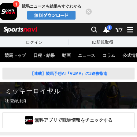
競馬ニュースも結果もすぐわかる
閉じる
スポーツナビ
検索
通知
i
ログイン
ID新規取得
競馬トップ
日程・結果
動画
ニュース
コラム
公式情
【連載】競馬予想AI『VUMA』の3連複指南
ミッキーロイヤル
牡 登録抹消
無料アプリで競馬情報をチェックする