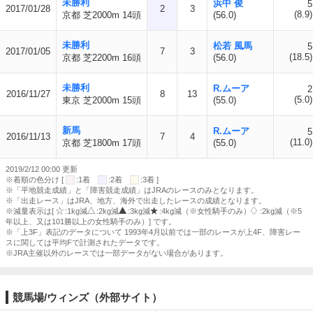
未勝利
浜中 俊
5
2017/01/28
2
3
(8.9)
京都 芝2000m 14頭
(56.0)
未勝利
松若 風馬
5
2017/01/05
7
3
(18.5)
京都 芝2200m 16頭
(56.0)
未勝利
R.ムーア
2
2016/11/27
8
13
(5.0)
東京 芝2000m 15頭
(55.0)
新馬
R.ムーア
5
2016/11/13
7
4
(11.0)
京都 芝1800m 17頭
(55.0)
2019/2/12 00:00 更新
※着順の色分け [
:1着
:2着
:3着 ]
※「平地競走成績」と「障害競走成績」はJRAのレースのみとなります。
※「出走レース」はJRA、地方、海外で出走したレースの成績となります。
※減量表示は[
:1kg減
:2kg減
:3kg減
:4kg減（※女性騎手のみ）
:2kg減（※5
年以上、又は101勝以上の女性騎手のみ）] です。
※「上3F」表記のデータについて 1993年4月以前では一部のレースが上4F、障害レー
スに関しては平均Fで計測されたデータです。
※JRA主催以外のレースでは一部データがない場合があります。
競馬場/ウィンズ（外部サイト）