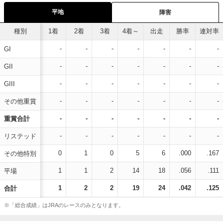
平地
障害
種別
1着
2着
3着
4着～
出走
勝率
連対率
-
-
-
-
-
-
-
GI
-
-
-
-
-
-
-
GII
-
-
-
-
-
-
-
GIII
-
-
-
-
-
-
-
その他重賞
-
-
-
-
-
-
-
重賞合計
-
-
-
-
-
-
-
リステッド
0
1
0
5
6
.000
.167
その他特別
1
1
2
14
18
.056
.111
平場
1
2
2
19
24
.042
.125
合計
※「総合成績」はJRAのレースのみとなります。