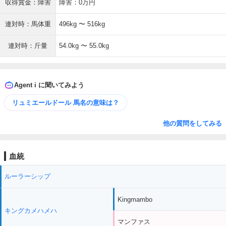
収得賞金：障害
障害：0万円
連対時：馬体重
496kg 〜 516kg
連対時：斤量
54.0kg 〜 55.0kg
Agent i に聞いてみよう
リュミエールドール 馬名の意味は？
他の質問をしてみる
血統
ルーラーシップ
Kingmambo
キングカメハメハ
マンファス