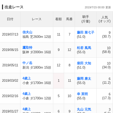
出走レース
2019/7/15 00:00
騎手
人気
日付
レース
着順
馬番
(オッズ)
(斤量)
信夫山
藤田 菜七子
9
2019/07/13
11
7
(30.7)
福島 芝2600m 12頭
(51.0)
鷹取特
松若 風馬
10
2019/06/15
9
12
(58.8)
阪神 ダ2000m 16頭
(55.0)
中ノ岳
柴田 大知
10
2019/05/11
12
8
(34.0)
新潟 ダ1800m 15頭
(51.0)
4歳上
藤岡 康太
6
2019/03/02
1
11
(11.2)
小倉 ダ1700m 16頭
(55.0)
4歳上
幸 英明
6
2019/02/16
5
10
(17.3)
小倉 ダ1700m 12頭
(55.0)
4歳上
丸山 元気
3
2019/01/27
6
9