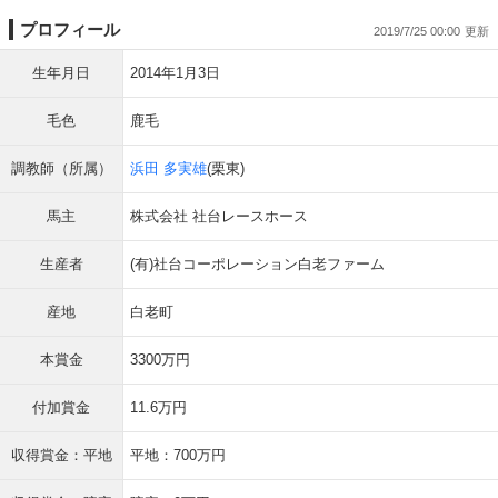
プロフィール
2019/7/25 00:00
生年月日
2014年1月3日
毛色
鹿毛
調教師（所属）
浜田 多実雄
(栗東)
馬主
株式会社 社台レースホース
生産者
(有)社台コーポレーション白老ファーム
産地
白老町
本賞金
3300万円
付加賞金
11.6万円
収得賞金：平地
平地：700万円