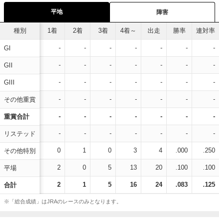
平地
障害
種別
1着
2着
3着
4着～
出走
勝率
連対率
-
-
-
-
-
-
-
GI
-
-
-
-
-
-
-
GII
-
-
-
-
-
-
-
GIII
-
-
-
-
-
-
-
その他重賞
-
-
-
-
-
-
-
重賞合計
-
-
-
-
-
-
-
リステッド
0
1
0
3
4
.000
.250
その他特別
2
0
5
13
20
.100
.100
平場
2
1
5
16
24
.083
.125
合計
※「総合成績」はJRAのレースのみとなります。