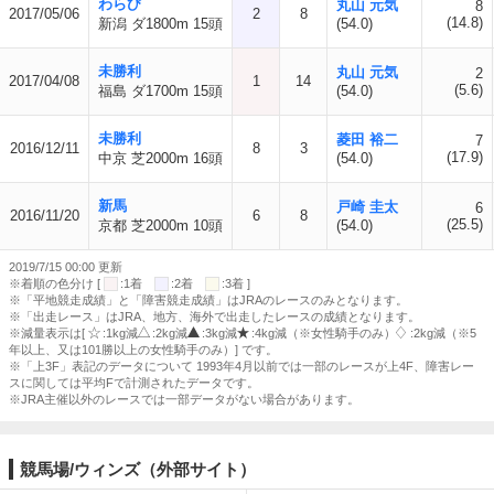
わらび
丸山 元気
8
2017/05/06
2
8
(14.8)
新潟 ダ1800m 15頭
(54.0)
未勝利
丸山 元気
2
2017/04/08
1
14
(5.6)
福島 ダ1700m 15頭
(54.0)
未勝利
菱田 裕二
7
2016/12/11
8
3
(17.9)
中京 芝2000m 16頭
(54.0)
新馬
戸崎 圭太
6
2016/11/20
6
8
(25.5)
京都 芝2000m 10頭
(54.0)
2019/7/15 00:00 更新
※着順の色分け [
:1着
:2着
:3着 ]
※「平地競走成績」と「障害競走成績」はJRAのレースのみとなります。
※「出走レース」はJRA、地方、海外で出走したレースの成績となります。
※減量表示は[
:1kg減
:2kg減
:3kg減
:4kg減（※女性騎手のみ）
:2kg減（※5
年以上、又は101勝以上の女性騎手のみ）] です。
※「上3F」表記のデータについて 1993年4月以前では一部のレースが上4F、障害レー
スに関しては平均Fで計測されたデータです。
※JRA主催以外のレースでは一部データがない場合があります。
競馬場/ウィンズ（外部サイト）