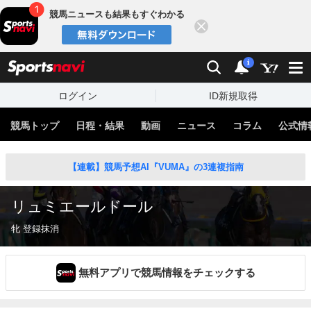
競馬ニュースも結果もすぐわかる
閉じる
スポーツナビ
検索
通知
i
ログイン
ID新規取得
競馬トップ
日程・結果
動画
ニュース
コラム
公式情
【連載】競馬予想AI『VUMA』の3連複指南
リュミエールドール
牝 登録抹消
無料アプリで競馬情報をチェックする