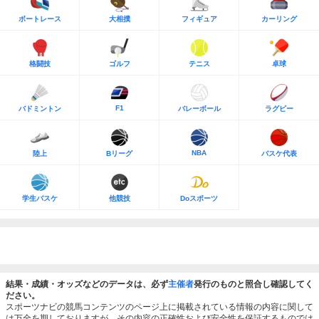
ボートレース
大相撲
フィギュア
カーリング
格闘技
ゴルフ
テニス
卓球
F1
バドミントン
バレーボール
ラグビー
NBA
陸上
Bリーグ
バスケ代表
学生バスケ
他競技
Doスポーツ
結果・成績・オッズなどのデータは、必ず
主催者
発行のものと照合し確認してく
ださい。
スポーツナビの競馬コンテンツのページ上に掲載されている情報の内容に関して
は万全を期しておりますが、その内容の正確性および安全性を保証するものでは