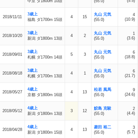
(5.5)
中京 ダ1800m 10頭
(55.0)
3歳上
丸山 元気
4
2018/11/11
4
15
(10.9)
福島 ダ1700m 15頭
(55.0)
3歳上
丸山 元気
1
2018/10/20
4
2
(3.6)
新潟 ダ1800m 13頭
(55.0)
3歳上
丸山 元気
6
2018/09/01
5
3
(18.8)
札幌 ダ1700m 14頭
(55.0)
3歳上
丸山 元気
6
2018/08/18
4
1
(21.7)
札幌 ダ1700m 13頭
(55.0)
4歳上
松若 風馬
9
2018/05/27
4
13
(24.6)
京都 ダ1800m 16頭
(55.0)
4歳上
鮫島 克駿
2
2018/05/12
3
12
(4.4)
新潟 ダ1800m 13頭
(55.0)
4歳上
菱田 裕二
3
2018/04/28
4
13
(5.7)
新潟 ダ1800m 15頭
(55.0)